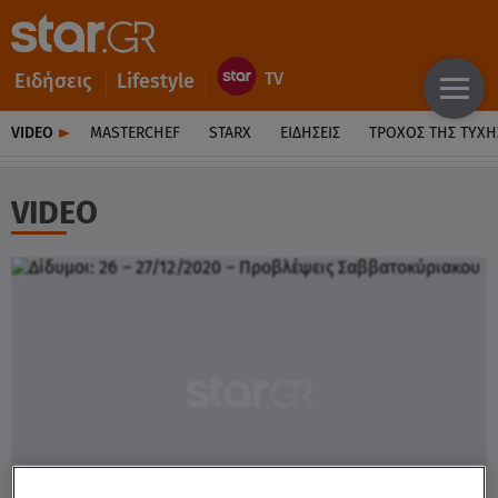
Ειδήσεις
Lifestyle
VIDEO
MASTERCHEF
STARX
ΕΙΔΉΣΕΙΣ
ΤΡΟΧΌΣ ΤΗΣ ΤΎΧΗ
VIDEO