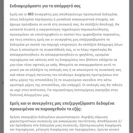
Ενδιαφερόμαστε για το απόρρητό σας
Εμείς και οι
603
συνεργάτες μας αποθηκεύουμε προσωπικά δεδομένα,
Δίδυμοι: 26 – 27/12/2020 – Προβλέψεις
όπως δεδομένα περιήγησης ή μοναδικά αναγνωριστικά στοιχεία, και
Σαββατοκύριακου - Video
έχουμε πρόσβαση σε αυτά στη συσκευή σας. Αν επιλέξετε Αποδοχή, θα
καταστεί δυνατή η ενεργοποίηση τεχνολογιών παρακολούθησης
προκειμένου να υποστηριχθούν οι σκοποί που εμφανίζονται παρακάτω,
για τους οποίους εμείς και οι συνεργάτες μας επεξεργαζόμαστε τα
δεδομένα με σκοπό την παροχή υπηρεσιών. Αν επιλέξετε Απόρριψη όλων
όλων ή αποσύρετε τη συγκατάθεσή σας, οι εν λόγω τεχνολογίες θα
απενεργοποιηθούν. Αν απενεργοποιηθούν οι ιχνηλάτες, ορισμένο
περιεχόμενο και κάποιες από τις διαφημίσεις που βλέπετε ενδέχεται να
μην είναι τόσο σχετικές με εσάς. Μπορείτε να επανεμφανίσετε αυτό το
μενού για να αλλάξετε τις επιλογές σας ή να αποσύρετε τη συναίνεσή σας
TAGS:
ΖΩΔΙΑ
ΖΩΔΙΑ ΣΗΜΕΡΑ
ΖΩΔΙΑ ΑΣΗ ΜΠΗΛΙΟΥ
ανά πάσα στιγμή πατώντας τον σύνδεσμο Διαχείριση προτιμήσεων στο
κάτω μέρος της ιστοσελίδας [ή το αιωρούμενο εικονίδιο στο κάτω
ΑΣΗ ΜΠΗΛΙΟΥ
ΔΙΔΥΜΟΙ
αριστερό μέρος της ιστοσελίδας, εάν υπάρχει]. Οι επιλογές σας θα τεθούν
σε ισχύ στον Ιστότοπος. Για περισσότερες λεπτομέρειες ανατρέξτε στην
Πολιτική Απορρήτου μας.
Πέμπτη 6 Αυγούστου 2026
Εμείς και οι συνεργάτες μας επεξεργαζόμαστε δεδομένα
προκειμένου να παρασχεθούν τα εξής:
26.12.20, 13:33
ΖΩΔΙΑ
Χρήση επακριβών δεδομένων γεωεντοπισμού. Ακριβής σάρωση
χαρακτηριστικών συσκευής για αναγνώριση ταυτότητας. Αποθήκευση ή/
και πρόσβαση στα δεδομένα μιας συσκευής. Εξατομικευμένη διαφήμιση
και περιεχόμενο, μέτρηση διαφήμισης και περιεχομένου, έρευνα κοινού