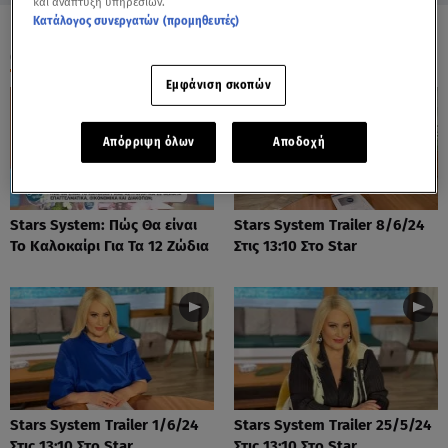
και ανάπτυξη υπηρεσιών.
Κατάλογος συνεργατών (προμηθευτές)
ΟΛΑ ΤΑ ΒΙΝΤΕΟ
Εμφάνιση σκοπών
Απόρριψη όλων
Αποδοχή
Stars System: Πώς Θα είναι
Stars System Trailer 8/6/24
Το Καλοκαίρι Για Τα 12 Ζώδια
Στις 13:10 Στο Star
Stars System Trailer 1/6/24
Stars System Trailer 25/5/24
Στις 13:10 Στο Star
Στις 13:10 Στο Star