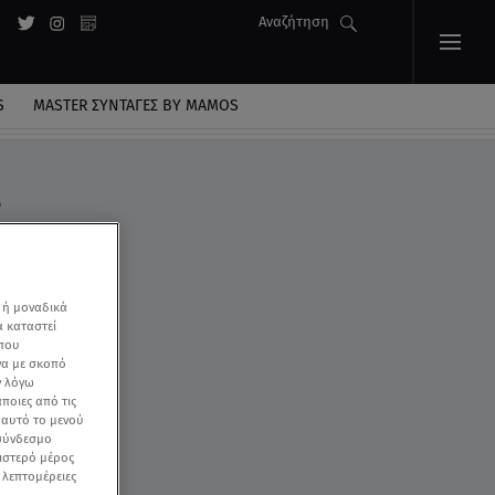
Αναζήτηση
S
MASTER ΣΥΝΤΑΓΈΣ BY MAMOS
-
 ή μοναδικά
α καταστεί
 που
να με σκοπό
ν λόγω
ποιες από τις
ε αυτό το μενού
 σύνδεσμο
ριστερό μέρος
ς λεπτομέρειες