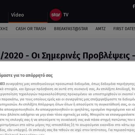
Video
ΎΧΗΣ
CASH OR TRASH
BREAKFAST@STAR
ΑΜΤΖ
FIRST DATE
/2020 - Οι Σημερινές Προβλέψεις 
ς Άσης Μπήλιου στη «Φωλιά των Κου Κου»
μαστε για το απόρρητό σας
603
συνεργάτες μας αποθηκεύουμε προσωπικά δεδομένα, όπως δεδομένα περιήγησης
κά στοιχεία, και έχουμε πρόσβαση σε αυτά στη συσκευή σας. Αν επιλέξετε Αποδοχή, θ
νεργοποίηση τεχνολογιών παρακολούθησης προκειμένου να υποστηριχθούν οι σκοποί
ι παρακάτω, για τους οποίους εμείς και οι συνεργάτες μας επεξεργαζόμαστε τα δεδομέ
υπηρεσιών. Αν επιλέξετε Απόρριψη όλων όλων ή αποσύρετε τη συγκατάθεσή σας, οι ε
 θα απενεργοποιηθούν. Αν απενεργοποιηθούν οι ιχνηλάτες, ορισμένο περιεχόμενο και κά
 που βλέπετε ενδέχεται να μην είναι τόσο σχετικές με εσάς. Μπορείτε να επανεμφανίσετ
ξετε τις επιλογές σας ή να αποσύρετε τη συναίνεσή σας ανά πάσα στιγμή πατώντας τον
προτιμήσεων στο κάτω μέρος της ιστοσελίδας [ή το αιωρούμενο εικονίδιο στο κάτω α
δας, εάν υπάρχει]. Οι επιλογές σας θα τεθούν σε ισχύ στον Ιστότοπος. Για περισσότερε