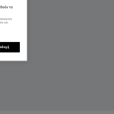
εθούν τα
αγνώριση
ση και
οδοχή