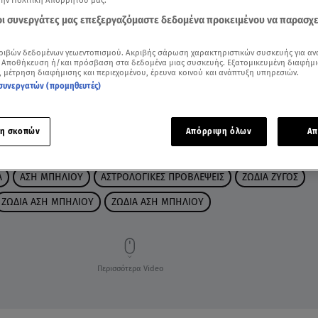
την Πολιτική Απορρήτου μας.
 οι συνεργάτες μας επεξεργαζόμαστε δεδομένα προκειμένου να παρασχ
ριβών δεδομένων γεωεντοπισμού. Ακριβής σάρωση χαρακτηριστικών συσκευής για αν
 Αποθήκευση ή/και πρόσβαση στα δεδομένα μιας συσκευής. Εξατομικευμένη διαφήμι
, μέτρηση διαφήμισης και περιεχομένου, έρευνα κοινού και ανάπτυξη υπηρεσιών.
συνεργατών (προμηθευτές)
η σκοπών
Απόρριψη όλων
Απ
Α
ΑΣΗ ΜΠΗΛΙΟΥ
ΑΣΤΡΟΛΟΓΙΚΕΣ ΠΡΟΒΛΕΨΕΙΣ
ΖΩΔΙΑ ΖΥΓΟΣ
ΖΩΔΙΑ ΑΣΗ ΜΠΗΛΙΟΥ
ΖΩΔΙΑ ΑΣΗ ΜΠΗΛΙΟΥ
Περισσότερα Video