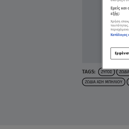
ανατρέξτε σ
Εμείς και
εξής:
Χρήση επακ
ταυτότητας.
περιεχόμενο
Κατάλογος 
Εμφάνισ
TAGS:
ΖΥΓΟΣ
ΖΩΔΙ
ΖΩΔΙΑ ΑΣΗ ΜΠΗΛΙΟΥ