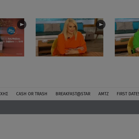
ΎΧΗΣ
CASH OR TRASH
BREAKFAST@STAR
ΑΜΤΖ
FIRST DATE