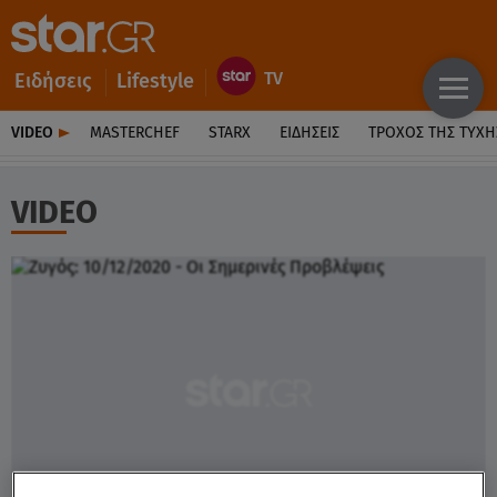
Ειδήσεις
Lifestyle
VIDEO
MASTERCHEF
STARX
ΕΙΔΉΣΕΙΣ
ΤΡΟΧΌΣ ΤΗΣ ΤΎΧΗ
VIDEO