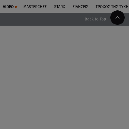
VIDEO
MASTERCHEF
STARX
ΕΙΔΉΣΕΙΣ
ΤΡΟΧΌΣ ΤΗΣ ΤΎΧΗ
Back to Top