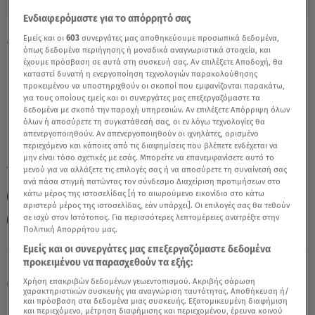
Ενδιαφερόμαστε για το απόρρητό σας
Ζυγός: 10/12/2020 - Οι Σημερινές
Εμείς και οι
603
συνεργάτες μας αποθηκεύουμε προσωπικά δεδομένα,
όπως δεδομένα περιήγησης ή μοναδικά αναγνωριστικά στοιχεία, και
Προβλέψεις - Video
έχουμε πρόσβαση σε αυτά στη συσκευή σας. Αν επιλέξετε Αποδοχή, θα
καταστεί δυνατή η ενεργοποίηση τεχνολογιών παρακολούθησης
προκειμένου να υποστηριχθούν οι σκοποί που εμφανίζονται παρακάτω,
για τους οποίους εμείς και οι συνεργάτες μας επεξεργαζόμαστε τα
δεδομένα με σκοπό την παροχή υπηρεσιών. Αν επιλέξετε Απόρριψη όλων
όλων ή αποσύρετε τη συγκατάθεσή σας, οι εν λόγω τεχνολογίες θα
απενεργοποιηθούν. Αν απενεργοποιηθούν οι ιχνηλάτες, ορισμένο
περιεχόμενο και κάποιες από τις διαφημίσεις που βλέπετε ενδέχεται να
μην είναι τόσο σχετικές με εσάς. Μπορείτε να επανεμφανίσετε αυτό το
TAGS:
μενού για να αλλάξετε τις επιλογές σας ή να αποσύρετε τη συναίνεσή σας
ΖΩΔΙΑ
ΖΩΔΙΑ ΣΗΜΕΡΑ
ΖΩΔΙΑ ΑΣΗ ΜΠΗΛΙΟΥ
ανά πάσα στιγμή πατώντας τον σύνδεσμο Διαχείριση προτιμήσεων στο
κάτω μέρος της ιστοσελίδας [ή το αιωρούμενο εικονίδιο στο κάτω
ΑΣΗ ΜΠΗΛΙΟΥ
ΑΣΤΡΟΛΟΓΙΚΕΣ ΠΡΟΒΛΕΨΕΙΣ
ΖΥΓΟΣ
αριστερό μέρος της ιστοσελίδας, εάν υπάρχει]. Οι επιλογές σας θα τεθούν
σε ισχύ στον Ιστότοπος. Για περισσότερες λεπτομέρειες ανατρέξτε στην
ΣΤΗ ΦΩΛΙΑ ΤΩΝ ΚΟΥ ΚΟΥ
Πολιτική Απορρήτου μας.
Εμείς και οι συνεργάτες μας επεξεργαζόμαστε δεδομένα
προκειμένου να παρασχεθούν τα εξής:
Παρασκευή 7 Αυγούστου 2026
Χρήση επακριβών δεδομένων γεωεντοπισμού. Ακριβής σάρωση
10.12.20, 12:23
ΖΩΔΙΑ
χαρακτηριστικών συσκευής για αναγνώριση ταυτότητας. Αποθήκευση ή/
και πρόσβαση στα δεδομένα μιας συσκευής. Εξατομικευμένη διαφήμιση
και περιεχόμενο, μέτρηση διαφήμισης και περιεχομένου, έρευνα κοινού