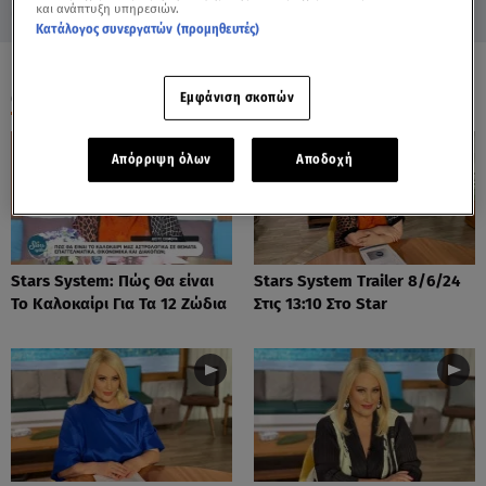
και ανάπτυξη υπηρεσιών.
Κατάλογος συνεργατών (προμηθευτές)
ΟΛΑ ΤΑ ΒΙΝΤΕΟ
Εμφάνιση σκοπών
Απόρριψη όλων
Αποδοχή
Stars System: Πώς Θα είναι
Stars System Trailer 8/6/24
Το Καλοκαίρι Για Τα 12 Ζώδια
Στις 13:10 Στο Star