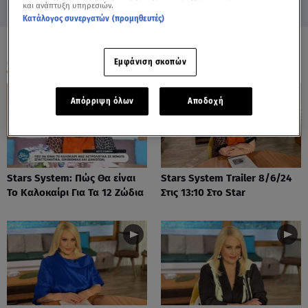
και ανάπτυξη υπηρεσιών.
Κατάλογος συνεργατών (προμηθευτές)
ΟΛΑ ΤΑ ΒΙΝΤΕΟ
Εμφάνιση σκοπών
Απόρριψη όλων
Αποδοχή
Stars System: Πώς Θα είναι
Stars System Trailer 8/6/24
Το Καλοκαίρι Για Τα 12 Ζώδια
Στις 13:10 Στο Star