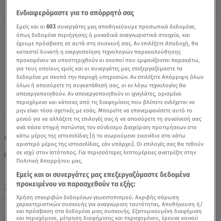
Ενδιαφερόμαστε για το απόρρητό σας
Υδροχόος: 9/12/2020 - Οι Σημερινές
Εμείς και οι
603
συνεργάτες μας αποθηκεύουμε προσωπικά δεδομένα,
όπως δεδομένα περιήγησης ή μοναδικά αναγνωριστικά στοιχεία, και
Προβλέψεις - Video
έχουμε πρόσβαση σε αυτά στη συσκευή σας. Αν επιλέξετε Αποδοχή, θα
καταστεί δυνατή η ενεργοποίηση τεχνολογιών παρακολούθησης
προκειμένου να υποστηριχθούν οι σκοποί που εμφανίζονται παρακάτω,
για τους οποίους εμείς και οι συνεργάτες μας επεξεργαζόμαστε τα
δεδομένα με σκοπό την παροχή υπηρεσιών. Αν επιλέξετε Απόρριψη όλων
όλων ή αποσύρετε τη συγκατάθεσή σας, οι εν λόγω τεχνολογίες θα
απενεργοποιηθούν. Αν απενεργοποιηθούν οι ιχνηλάτες, ορισμένο
περιεχόμενο και κάποιες από τις διαφημίσεις που βλέπετε ενδέχεται να
μην είναι τόσο σχετικές με εσάς. Μπορείτε να επανεμφανίσετε αυτό το
TAGS:
μενού για να αλλάξετε τις επιλογές σας ή να αποσύρετε τη συναίνεσή σας
ΖΩΔΙΑ
ΖΩΔΙΑ ΣΗΜΕΡΑ
ΖΩΔΙΑ ΑΣΗ ΜΠΗΛΙΟΥ
ανά πάσα στιγμή πατώντας τον σύνδεσμο Διαχείριση προτιμήσεων στο
κάτω μέρος της ιστοσελίδας [ή το αιωρούμενο εικονίδιο στο κάτω
ΑΣΗ ΜΠΗΛΙΟΥ
ΑΣΤΡΟΛΟΓΙΚΕΣ ΠΡΟΒΛΕΨΕΙΣ
ΥΔΡΟΧΟΟΣ
αριστερό μέρος της ιστοσελίδας, εάν υπάρχει]. Οι επιλογές σας θα τεθούν
σε ισχύ στον Ιστότοπος. Για περισσότερες λεπτομέρειες ανατρέξτε στην
ΣΤΗ ΦΩΛΙΑ ΤΩΝ ΚΟΥ ΚΟΥ
Πολιτική Απορρήτου μας.
Εμείς και οι συνεργάτες μας επεξεργαζόμαστε δεδομένα
προκειμένου να παρασχεθούν τα εξής:
Σάββατο 8 Αυγούστου 2026
Χρήση επακριβών δεδομένων γεωεντοπισμού. Ακριβής σάρωση
09.12.20, 13:06
ΖΩΔΙΑ
χαρακτηριστικών συσκευής για αναγνώριση ταυτότητας. Αποθήκευση ή/
και πρόσβαση στα δεδομένα μιας συσκευής. Εξατομικευμένη διαφήμιση
και περιεχόμενο, μέτρηση διαφήμισης και περιεχομένου, έρευνα κοινού