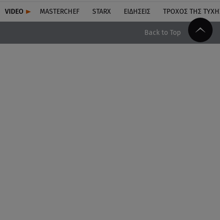
VIDEO
MASTERCHEF
STARX
ΕΙΔΉΣΕΙΣ
ΤΡΟΧΌΣ ΤΗΣ ΤΎΧΗ
Back to Top