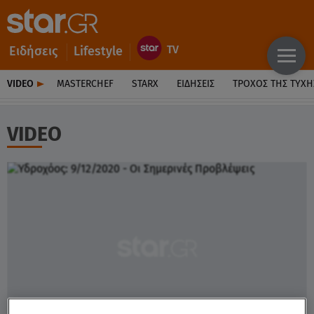
Ειδήσεις
Lifestyle
VIDEO
MASTERCHEF
STARX
ΕΙΔΉΣΕΙΣ
ΤΡΟΧΌΣ ΤΗΣ ΤΎΧΗ
VIDEO