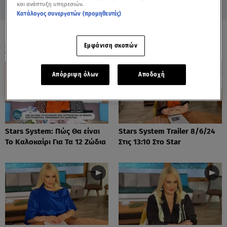
και ανάπτυξη υπηρεσιών.
Κατάλογος συνεργατών (προμηθευτές)
ΟΛΑ ΤΑ ΒΙΝΤΕΟ
Εμφάνιση σκοπών
Απόρριψη όλων
Αποδοχή
Stars System: Πώς Θα είναι
Stars System Trailer 8/6/24
Το Καλοκαίρι Για Τα 12 Ζώδια
Στις 13:10 Στο Star