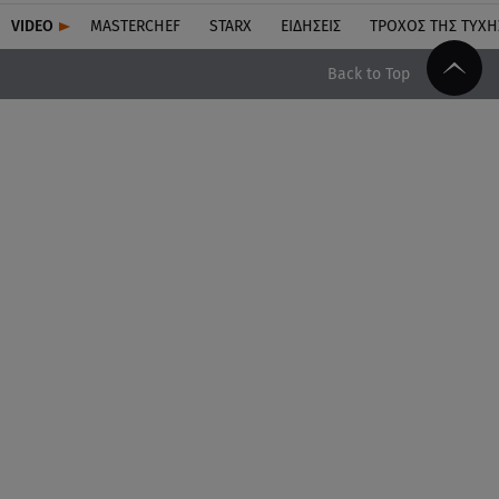
VIDEO
MASTERCHEF
STARX
ΕΙΔΉΣΕΙΣ
ΤΡΟΧΌΣ ΤΗΣ ΤΎΧΗ
Back to Top