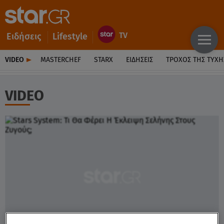
Ειδήσεις
Lifestyle
VIDEO
MASTERCHEF
STARX
ΕΙΔΉΣΕΙΣ
ΤΡΟΧΌΣ ΤΗΣ ΤΎΧΗ
VIDEO