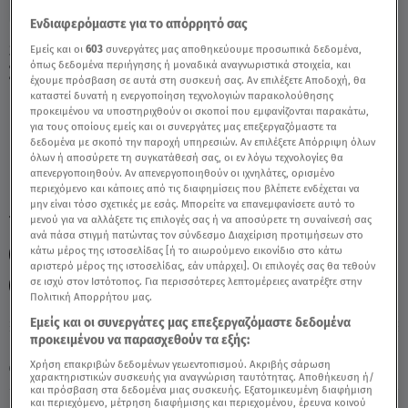
Ενδιαφερόμαστε για το απόρρητό σας
Stars System: Τι Θα Φέρει Η Έκλειψη
Εμείς και οι
603
συνεργάτες μας αποθηκεύουμε προσωπικά δεδομένα,
όπως δεδομένα περιήγησης ή μοναδικά αναγνωριστικά στοιχεία, και
Σελήνης Στους Ζυγούς; - Video
έχουμε πρόσβαση σε αυτά στη συσκευή σας. Αν επιλέξετε Αποδοχή, θα
καταστεί δυνατή η ενεργοποίηση τεχνολογιών παρακολούθησης
προκειμένου να υποστηριχθούν οι σκοποί που εμφανίζονται παρακάτω,
για τους οποίους εμείς και οι συνεργάτες μας επεξεργαζόμαστε τα
δεδομένα με σκοπό την παροχή υπηρεσιών. Αν επιλέξετε Απόρριψη όλων
όλων ή αποσύρετε τη συγκατάθεσή σας, οι εν λόγω τεχνολογίες θα
απενεργοποιηθούν. Αν απενεργοποιηθούν οι ιχνηλάτες, ορισμένο
περιεχόμενο και κάποιες από τις διαφημίσεις που βλέπετε ενδέχεται να
μην είναι τόσο σχετικές με εσάς. Μπορείτε να επανεμφανίσετε αυτό το
TAGS:
μενού για να αλλάξετε τις επιλογές σας ή να αποσύρετε τη συναίνεσή σας
ΖΥΓΟΣ
ΖΩΔΙΑ
ΑΣΤΡΟΛΟΓΙΚΕΣ ΠΡΟΒΛΕΨΕΙΣ
ανά πάσα στιγμή πατώντας τον σύνδεσμο Διαχείριση προτιμήσεων στο
κάτω μέρος της ιστοσελίδας [ή το αιωρούμενο εικονίδιο στο κάτω
STARS SYSTEM
ΑΣΗ ΜΠΗΛΙΟΥ
ΖΩΔΙΑ ΑΣΗ ΜΠΗΛΙΟΥ
αριστερό μέρος της ιστοσελίδας, εάν υπάρχει]. Οι επιλογές σας θα τεθούν
σε ισχύ στον Ιστότοπος. Για περισσότερες λεπτομέρειες ανατρέξτε στην
ΖΩΔΙΑ ΑΣΗ ΜΠΗΛΙΟΥ
Πολιτική Απορρήτου μας.
Εμείς και οι συνεργάτες μας επεξεργαζόμαστε δεδομένα
προκειμένου να παρασχεθούν τα εξής:
Πέμπτη 6 Αυγούστου 2026
Χρήση επακριβών δεδομένων γεωεντοπισμού. Ακριβής σάρωση
28.11.20, 13:25
ΖΩΔΙΑ
χαρακτηριστικών συσκευής για αναγνώριση ταυτότητας. Αποθήκευση ή/
και πρόσβαση στα δεδομένα μιας συσκευής. Εξατομικευμένη διαφήμιση
και περιεχόμενο, μέτρηση διαφήμισης και περιεχομένου, έρευνα κοινού