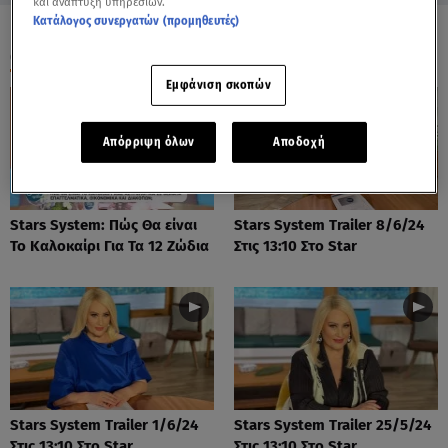
και ανάπτυξη υπηρεσιών.
Κατάλογος συνεργατών (προμηθευτές)
ΟΛΑ ΤΑ ΒΙΝΤΕΟ
Εμφάνιση σκοπών
Απόρριψη όλων
Αποδοχή
Stars System: Πώς Θα είναι
Stars System Trailer 8/6/24
Το Καλοκαίρι Για Τα 12 Ζώδια
Στις 13:10 Στο Star
Stars System Trailer 1/6/24
Stars System Trailer 25/5/24
Στις 13:10 Στο Star
Στις 13:10 Στο Star