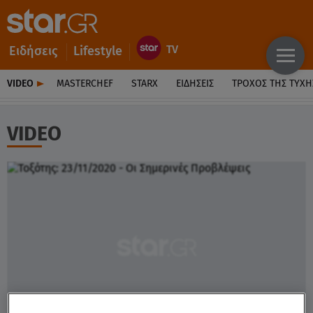
Ειδήσεις
Lifestyle
VIDEO
MASTERCHEF
STARX
ΕΙΔΉΣΕΙΣ
ΤΡΟΧΌΣ ΤΗΣ ΤΎΧΗ
VIDEO