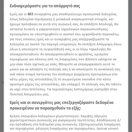
Ενδιαφερόμαστε για το απόρρητό σας
Εμείς και οι
603
συνεργάτες μας αποθηκεύουμε προσωπικά δεδομένα,
Τοξότης: 23/11/2020 - Οι Σημερινές
όπως δεδομένα περιήγησης ή μοναδικά αναγνωριστικά στοιχεία, και
Προβλέψεις - Video
έχουμε πρόσβαση σε αυτά στη συσκευή σας. Αν επιλέξετε Αποδοχή, θα
καταστεί δυνατή η ενεργοποίηση τεχνολογιών παρακολούθησης
προκειμένου να υποστηριχθούν οι σκοποί που εμφανίζονται παρακάτω,
για τους οποίους εμείς και οι συνεργάτες μας επεξεργαζόμαστε τα
δεδομένα με σκοπό την παροχή υπηρεσιών. Αν επιλέξετε Απόρριψη όλων
όλων ή αποσύρετε τη συγκατάθεσή σας, οι εν λόγω τεχνολογίες θα
απενεργοποιηθούν. Αν απενεργοποιηθούν οι ιχνηλάτες, ορισμένο
περιεχόμενο και κάποιες από τις διαφημίσεις που βλέπετε ενδέχεται να
μην είναι τόσο σχετικές με εσάς. Μπορείτε να επανεμφανίσετε αυτό το
μενού για να αλλάξετε τις επιλογές σας ή να αποσύρετε τη συναίνεσή σας
TAGS:
ΑΣΗ ΜΠΗΛΙΟΥ
ΑΣΤΡΟΛΟΓΙΚΕΣ ΠΡΟΒΛΕΨΕΙΣ
ανά πάσα στιγμή πατώντας τον σύνδεσμο Διαχείριση προτιμήσεων στο
κάτω μέρος της ιστοσελίδας [ή το αιωρούμενο εικονίδιο στο κάτω
ΖΩΔΙΑ
ΖΩΔΙΑ ΣΗΜΕΡΑ
ΤΟΞΟΤΗΣ
αριστερό μέρος της ιστοσελίδας, εάν υπάρχει]. Οι επιλογές σας θα τεθούν
σε ισχύ στον Ιστότοπος. Για περισσότερες λεπτομέρειες ανατρέξτε στην
Πολιτική Απορρήτου μας.
Πέμπτη 6 Αυγούστου 2026
Εμείς και οι συνεργάτες μας επεξεργαζόμαστε δεδομένα
προκειμένου να παρασχεθούν τα εξής:
23.11.20, 13:13
ΖΩΔΙΑ
Χρήση επακριβών δεδομένων γεωεντοπισμού. Ακριβής σάρωση
χαρακτηριστικών συσκευής για αναγνώριση ταυτότητας. Αποθήκευση ή/
και πρόσβαση στα δεδομένα μιας συσκευής. Εξατομικευμένη διαφήμιση
και περιεχόμενο, μέτρηση διαφήμισης και περιεχομένου, έρευνα κοινού