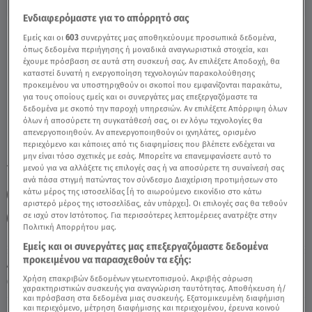
Ενδιαφερόμαστε για το απόρρητό σας
Παρθένος 05/11/2020 - Οι Σημερινές
Εμείς και οι
603
συνεργάτες μας αποθηκεύουμε προσωπικά δεδομένα,
όπως δεδομένα περιήγησης ή μοναδικά αναγνωριστικά στοιχεία, και
Προβλέψεις - Video
έχουμε πρόσβαση σε αυτά στη συσκευή σας. Αν επιλέξετε Αποδοχή, θα
καταστεί δυνατή η ενεργοποίηση τεχνολογιών παρακολούθησης
προκειμένου να υποστηριχθούν οι σκοποί που εμφανίζονται παρακάτω,
για τους οποίους εμείς και οι συνεργάτες μας επεξεργαζόμαστε τα
δεδομένα με σκοπό την παροχή υπηρεσιών. Αν επιλέξετε Απόρριψη όλων
όλων ή αποσύρετε τη συγκατάθεσή σας, οι εν λόγω τεχνολογίες θα
απενεργοποιηθούν. Αν απενεργοποιηθούν οι ιχνηλάτες, ορισμένο
περιεχόμενο και κάποιες από τις διαφημίσεις που βλέπετε ενδέχεται να
μην είναι τόσο σχετικές με εσάς. Μπορείτε να επανεμφανίσετε αυτό το
TAGS:
μενού για να αλλάξετε τις επιλογές σας ή να αποσύρετε τη συναίνεσή σας
ΖΩΔΙΑ
ΖΩΔΙΑ ΑΣΗ ΜΠΗΛΙΟΥ
ανά πάσα στιγμή πατώντας τον σύνδεσμο Διαχείριση προτιμήσεων στο
κάτω μέρος της ιστοσελίδας [ή το αιωρούμενο εικονίδιο στο κάτω
ΑΣΤΡΟΛΟΓΙΚΕΣ ΠΡΟΒΛΕΨΕΙΣ
ΠΑΡΘΕΝΟΣ
ΖΩΔΙΑ ΣΗΜΕΡΑ
αριστερό μέρος της ιστοσελίδας, εάν υπάρχει]. Οι επιλογές σας θα τεθούν
σε ισχύ στον Ιστότοπος. Για περισσότερες λεπτομέρειες ανατρέξτε στην
ΣΤΗ ΦΩΛΙΑ ΤΩΝ ΚΟΥ ΚΟΥ
Πολιτική Απορρήτου μας.
Εμείς και οι συνεργάτες μας επεξεργαζόμαστε δεδομένα
προκειμένου να παρασχεθούν τα εξής:
Δευτέρα 10 Αυγούστου 2026
Χρήση επακριβών δεδομένων γεωεντοπισμού. Ακριβής σάρωση
05.11.20, 12:29
ΖΩΔΙΑ
χαρακτηριστικών συσκευής για αναγνώριση ταυτότητας. Αποθήκευση ή/
και πρόσβαση στα δεδομένα μιας συσκευής. Εξατομικευμένη διαφήμιση
και περιεχόμενο, μέτρηση διαφήμισης και περιεχομένου, έρευνα κοινού