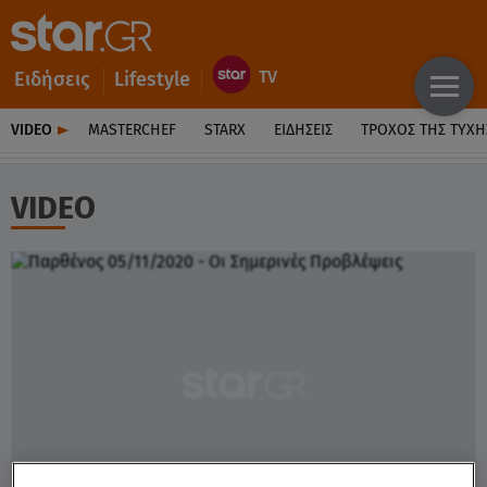
Ειδήσεις
Lifestyle
VIDEO
MASTERCHEF
STARX
ΕΙΔΉΣΕΙΣ
ΤΡΟΧΌΣ ΤΗΣ ΤΎΧΗ
VIDEO