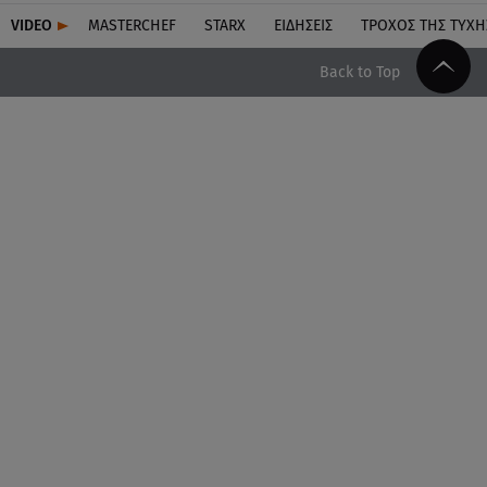
VIDEO
MASTERCHEF
STARX
ΕΙΔΉΣΕΙΣ
ΤΡΟΧΌΣ ΤΗΣ ΤΎΧΗ
Back to Top