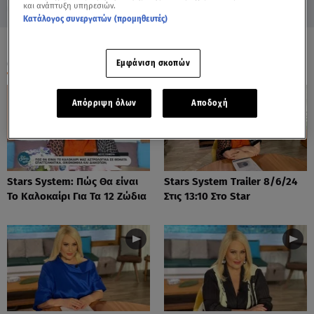
και ανάπτυξη υπηρεσιών.
Κατάλογος συνεργατών (προμηθευτές)
ΟΛΑ ΤΑ ΒΙΝΤΕΟ
Εμφάνιση σκοπών
Απόρριψη όλων
Αποδοχή
Stars System: Πώς Θα είναι
Stars System Trailer 8/6/24
Το Καλοκαίρι Για Τα 12 Ζώδια
Στις 13:10 Στο Star