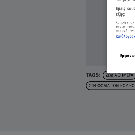
ανατρέξτε σ
Εμείς και
εξής:
Χρήση επακ
ταυτότητας.
περιεχόμενο
Κατάλογος 
Εμφάνισ
TAGS:
ΖΩΔΙΑ ΣΗΜΕΡΑ
ΣΤΗ ΦΩΛΙΑ ΤΩΝ ΚΟΥ ΚΟ