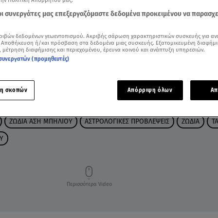
την Πολιτική Απορρήτου μας.
 οι συνεργάτες μας επεξεργαζόμαστε δεδομένα προκειμένου να παρασχ
ριβών δεδομένων γεωεντοπισμού. Ακριβής σάρωση χαρακτηριστικών συσκευής για αν
 Αποθήκευση ή/και πρόσβαση στα δεδομένα μιας συσκευής. Εξατομικευμένη διαφήμι
, μέτρηση διαφήμισης και περιεχομένου, έρευνα κοινού και ανάπτυξη υπηρεσιών.
συνεργατών (προμηθευτές)
η σκοπών
Απόρριψη όλων
Απ
ΖΩΔΙΑ ΑΣΗ ΜΠΗΛΙΟΥ
ΑΣΤΡΟΛΟΓΙΚΕΣ ΠΡΟΒΛΕΨΕΙΣ
ΖΩΔΙΑ
Τ
Υ
Περισσότερα Video