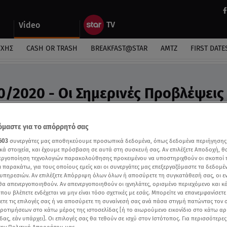
Video
ΎΧΗΣ
CASH OR TRASH
BREAKFAST@STAR
ΑΜΤΖ
FIRST DATE
0/2020 - Οι Σημερινές Προβλέψεις 
ς Άσης Μπήλιου «Στη Φωλιά των Κου Κου»
μαστε για το απόρρητό σας
603
συνεργάτες μας αποθηκεύουμε προσωπικά δεδομένα, όπως δεδομένα περιήγησης
κά στοιχεία, και έχουμε πρόσβαση σε αυτά στη συσκευή σας. Αν επιλέξετε Αποδοχή, θ
νεργοποίηση τεχνολογιών παρακολούθησης προκειμένου να υποστηριχθούν οι σκοποί
ι παρακάτω, για τους οποίους εμείς και οι συνεργάτες μας επεξεργαζόμαστε τα δεδομέ
υπηρεσιών. Αν επιλέξετε Απόρριψη όλων όλων ή αποσύρετε τη συγκατάθεσή σας, οι ε
 θα απενεργοποιηθούν. Αν απενεργοποιηθούν οι ιχνηλάτες, ορισμένο περιεχόμενο και κά
 που βλέπετε ενδέχεται να μην είναι τόσο σχετικές με εσάς. Μπορείτε να επανεμφανίσετ
ξετε τις επιλογές σας ή να αποσύρετε τη συναίνεσή σας ανά πάσα στιγμή πατώντας τον
προτιμήσεων στο κάτω μέρος της ιστοσελίδας [ή το αιωρούμενο εικονίδιο στο κάτω α
δας, εάν υπάρχει]. Οι επιλογές σας θα τεθούν σε ισχύ στον Ιστότοπος. Για περισσότερε