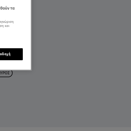
εθούν τα
αγνώριση
ση και
οδοχή
ΑΥΡΟΣ