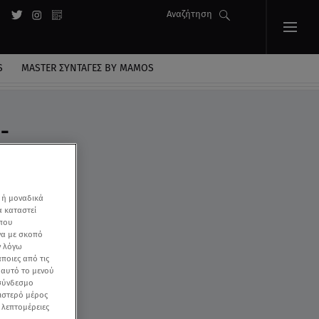
Αναζήτηση
S
MASTER ΣΥΝΤΑΓΈΣ BY MAMOS
-
 ή μοναδικά
α καταστεί
 που
να με σκοπό
ν λόγω
ποιες από τις
ε αυτό το μενού
 σύνδεσμο
ριστερό μέρος
ς λεπτομέρειες