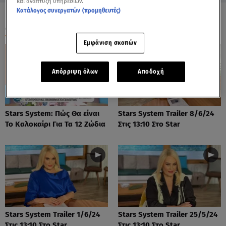
και ανάπτυξη υπηρεσιών.
Κατάλογος συνεργατών (προμηθευτές)
ΟΛΑ ΤΑ ΒΙΝΤΕΟ
Εμφάνιση σκοπών
Απόρριψη όλων
Αποδοχή
Stars System: Πώς Θα είναι
Stars System Trailer 8/6/24
Το Καλοκαίρι Για Τα 12 Ζώδια
Στις 13:10 Στο Star
Stars System Trailer 1/6/24
Stars System Trailer 25/5/24
Στις 13:10 Στο Star
Στις 13:10 Στο Star