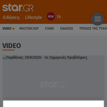
Ειδήσεις
Lifestyle
VIDEO
MASTERCHEF
STARX
ΕΙΔΉΣΕΙΣ
ΤΡΟΧΌΣ ΤΗΣ ΤΎΧΗ
VIDEO