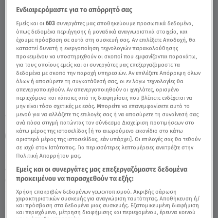
Ενδιαφερόμαστε για το απόρρητό σας
Εμείς και οι
603
συνεργάτες μας αποθηκεύουμε προσωπικά δεδομένα,
Παρθένος: 29/9/2020 - Οι Σημερινές
όπως δεδομένα περιήγησης ή μοναδικά αναγνωριστικά στοιχεία, και
Προβλέψεις - Video
έχουμε πρόσβαση σε αυτά στη συσκευή σας. Αν επιλέξετε Αποδοχή, θα
καταστεί δυνατή η ενεργοποίηση τεχνολογιών παρακολούθησης
προκειμένου να υποστηριχθούν οι σκοποί που εμφανίζονται παρακάτω,
για τους οποίους εμείς και οι συνεργάτες μας επεξεργαζόμαστε τα
δεδομένα με σκοπό την παροχή υπηρεσιών. Αν επιλέξετε Απόρριψη όλων
όλων ή αποσύρετε τη συγκατάθεσή σας, οι εν λόγω τεχνολογίες θα
απενεργοποιηθούν. Αν απενεργοποιηθούν οι ιχνηλάτες, ορισμένο
περιεχόμενο και κάποιες από τις διαφημίσεις που βλέπετε ενδέχεται να
μην είναι τόσο σχετικές με εσάς. Μπορείτε να επανεμφανίσετε αυτό το
μενού για να αλλάξετε τις επιλογές σας ή να αποσύρετε τη συναίνεσή σας
TAGS:
ΖΩΔΙΑ
ΖΩΔΙΑ ΣΗΜΕΡΑ
ΖΩΔΙΑ ΑΣΗ ΜΠΗΛΙΟΥ
ανά πάσα στιγμή πατώντας τον σύνδεσμο Διαχείριση προτιμήσεων στο
κάτω μέρος της ιστοσελίδας [ή το αιωρούμενο εικονίδιο στο κάτω
ΑΣΗ ΜΠΗΛΙΟΥ
ΑΣΤΡΟΛΟΓΙΚΕΣ ΠΡΟΒΛΕΨΕΙΣ
ΠΑΡΘΕΝΟΣ
αριστερό μέρος της ιστοσελίδας, εάν υπάρχει]. Οι επιλογές σας θα τεθούν
σε ισχύ στον Ιστότοπος. Για περισσότερες λεπτομέρειες ανατρέξτε στην
Πολιτική Απορρήτου μας.
Δευτέρα 10 Αυγούστου 2026
Εμείς και οι συνεργάτες μας επεξεργαζόμαστε δεδομένα
προκειμένου να παρασχεθούν τα εξής:
29.09.20, 12:07
ΖΩΔΙΑ
Χρήση επακριβών δεδομένων γεωεντοπισμού. Ακριβής σάρωση
χαρακτηριστικών συσκευής για αναγνώριση ταυτότητας. Αποθήκευση ή/
και πρόσβαση στα δεδομένα μιας συσκευής. Εξατομικευμένη διαφήμιση
και περιεχόμενο, μέτρηση διαφήμισης και περιεχομένου, έρευνα κοινού