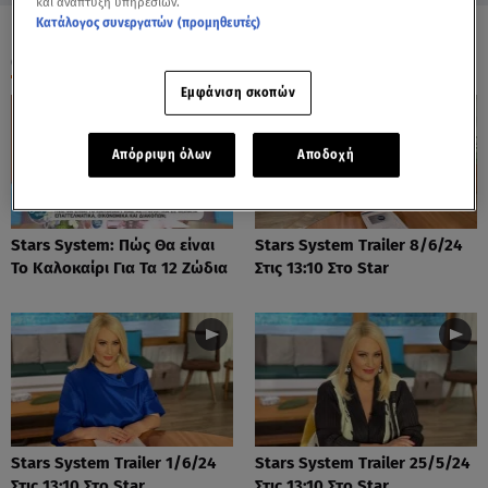
και ανάπτυξη υπηρεσιών.
Κατάλογος συνεργατών (προμηθευτές)
ΟΛΑ ΤΑ ΒΙΝΤΕΟ
Εμφάνιση σκοπών
Απόρριψη όλων
Αποδοχή
Stars System: Πώς Θα είναι
Stars System Trailer 8/6/24
Το Καλοκαίρι Για Τα 12 Ζώδια
Στις 13:10 Στο Star
Stars System Trailer 1/6/24
Stars System Trailer 25/5/24
Στις 13:10 Στο Star
Στις 13:10 Στο Star