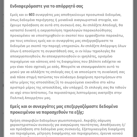
Ενδιαφερόμαστε για το απόρρητό σας
Εμείς και οι
603
συνεργάτες μας αποθηκεύουμε προσωπικά δεδομένα,
Τοξότης: Εβδομαδιαίες Προβλέψεις
όπως δεδομένα περιήγησης ή μοναδικά αναγνωριστικά στοιχεία, και
23/08/2020 - 30/08/2020 - Video
έχουμε πρόσβαση σε αυτά στη συσκευή σας. Αν επιλέξετε Αποδοχή, θα
καταστεί δυνατή η ενεργοποίηση τεχνολογιών παρακολούθησης
προκειμένου να υποστηριχθούν οι σκοποί που εμφανίζονται παρακάτω,
για τους οποίους εμείς και οι συνεργάτες μας επεξεργαζόμαστε τα
δεδομένα με σκοπό την παροχή υπηρεσιών. Αν επιλέξετε Απόρριψη όλων
όλων ή αποσύρετε τη συγκατάθεσή σας, οι εν λόγω τεχνολογίες θα
απενεργοποιηθούν. Αν απενεργοποιηθούν οι ιχνηλάτες, ορισμένο
περιεχόμενο και κάποιες από τις διαφημίσεις που βλέπετε ενδέχεται να
μην είναι τόσο σχετικές με εσάς. Μπορείτε να επανεμφανίσετε αυτό το
μενού για να αλλάξετε τις επιλογές σας ή να αποσύρετε τη συναίνεσή σας
TAGS:
ΤΟΞΟΤΗΣ
ΖΩΔΙΑ
ΖΩΔΙΑ ΤΟΞΟΤΗΣ
ανά πάσα στιγμή πατώντας τον σύνδεσμο Διαχείριση προτιμήσεων στο
κάτω μέρος της ιστοσελίδας [ή το αιωρούμενο εικονίδιο στο κάτω
ΑΣΤΡΟΛΟΓΙΚΕΣ ΠΡΟΒΛΕΨΕΙΣ
αριστερό μέρος της ιστοσελίδας, εάν υπάρχει]. Οι επιλογές σας θα τεθούν
σε ισχύ στον Ιστότοπος. Για περισσότερες λεπτομέρειες ανατρέξτε στην
Πολιτική Απορρήτου μας.
Παρασκευή 7 Αυγούστου 2026
Εμείς και οι συνεργάτες μας επεξεργαζόμαστε δεδομένα
προκειμένου να παρασχεθούν τα εξής:
24.08.20, 13:31
ΖΩΔΙΑ
Χρήση επακριβών δεδομένων γεωεντοπισμού. Ακριβής σάρωση
χαρακτηριστικών συσκευής για αναγνώριση ταυτότητας. Αποθήκευση ή/
και πρόσβαση στα δεδομένα μιας συσκευής. Εξατομικευμένη διαφήμιση
και περιεχόμενο, μέτρηση διαφήμισης και περιεχομένου, έρευνα κοινού