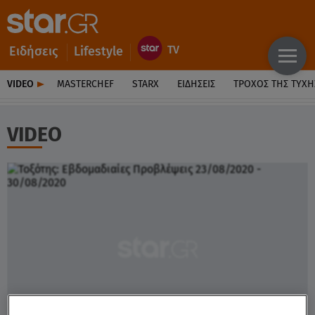
Ειδήσεις
Lifestyle
VIDEO
MASTERCHEF
STARX
ΕΙΔΉΣΕΙΣ
ΤΡΟΧΌΣ ΤΗΣ ΤΎΧΗ
VIDEO