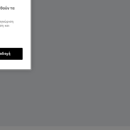
εθούν τα
αγνώριση
ση και
οδοχή