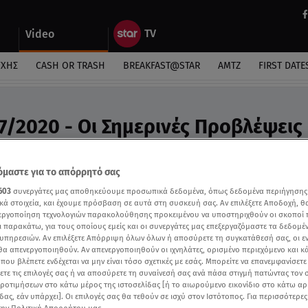
Video
ΎΧΗΣ
CASH OR TRASH
BREAKFAST@STAR
ΑΜΤΖ
FIRST DATE
7/2020 - Οι Σημερινές Προβλέψεις 
προβλέψεις της Άσης Μπήλιου «Στη φωλιά των Κου
μαστε για το απόρρητό σας
603
συνεργάτες μας αποθηκεύουμε προσωπικά δεδομένα, όπως δεδομένα περιήγησης
κά στοιχεία, και έχουμε πρόσβαση σε αυτά στη συσκευή σας. Αν επιλέξετε Αποδοχή, θ
νεργοποίηση τεχνολογιών παρακολούθησης προκειμένου να υποστηριχθούν οι σκοποί
ι παρακάτω, για τους οποίους εμείς και οι συνεργάτες μας επεξεργαζόμαστε τα δεδομέ
υπηρεσιών. Αν επιλέξετε Απόρριψη όλων όλων ή αποσύρετε τη συγκατάθεσή σας, οι ε
 θα απενεργοποιηθούν. Αν απενεργοποιηθούν οι ιχνηλάτες, ορισμένο περιεχόμενο και κά
 που βλέπετε ενδέχεται να μην είναι τόσο σχετικές με εσάς. Μπορείτε να επανεμφανίσετ
ξετε τις επιλογές σας ή να αποσύρετε τη συναίνεσή σας ανά πάσα στιγμή πατώντας τον
προτιμήσεων στο κάτω μέρος της ιστοσελίδας [ή το αιωρούμενο εικονίδιο στο κάτω α
δας, εάν υπάρχει]. Οι επιλογές σας θα τεθούν σε ισχύ στον Ιστότοπος. Για περισσότερε