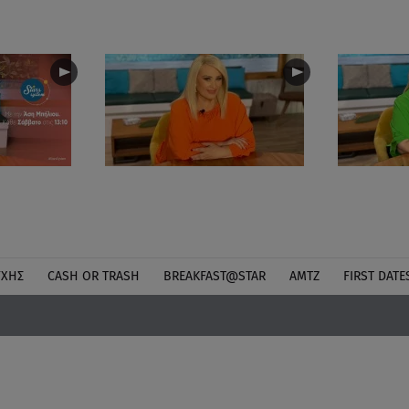
ΎΧΗΣ
CASH OR TRASH
BREAKFAST@STAR
ΑΜΤΖ
FIRST DATE