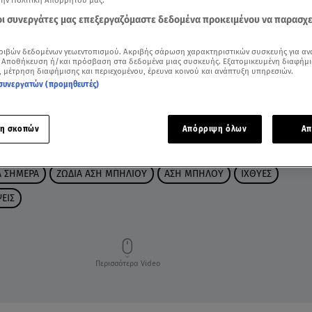
την Πολιτική Απορρήτου μας.
 οι συνεργάτες μας επεξεργαζόμαστε δεδομένα προκειμένου να παρασχ
ριβών δεδομένων γεωεντοπισμού. Ακριβής σάρωση χαρακτηριστικών συσκευής για αν
 Αποθήκευση ή/και πρόσβαση στα δεδομένα μιας συσκευής. Εξατομικευμένη διαφήμι
, μέτρηση διαφήμισης και περιεχομένου, έρευνα κοινού και ανάπτυξη υπηρεσιών.
συνεργατών (προμηθευτές)
η σκοπών
Απόρριψη όλων
Απ
Α ΣΗΜΕΡΑ
ΖΩΔΙΑ ΑΣΗ ΜΠΗΛΙΟΥ
ΑΣΗ ΜΠΗΛΟΥ
ΙΧΘΥΕΣ
ΕΙΣ
Περισσότερα Video