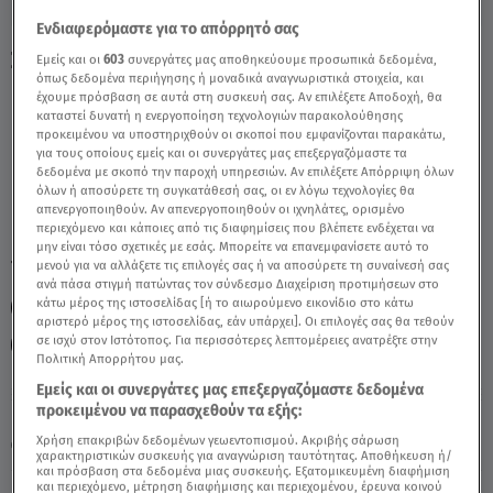
Ενδιαφερόμαστε για το απόρρητό σας
Σκορπιός 01/07/2020 - Οι Σημερινές
Εμείς και οι
603
συνεργάτες μας αποθηκεύουμε προσωπικά δεδομένα,
όπως δεδομένα περιήγησης ή μοναδικά αναγνωριστικά στοιχεία, και
Προβλέψεις - Video
έχουμε πρόσβαση σε αυτά στη συσκευή σας. Αν επιλέξετε Αποδοχή, θα
καταστεί δυνατή η ενεργοποίηση τεχνολογιών παρακολούθησης
προκειμένου να υποστηριχθούν οι σκοποί που εμφανίζονται παρακάτω,
για τους οποίους εμείς και οι συνεργάτες μας επεξεργαζόμαστε τα
δεδομένα με σκοπό την παροχή υπηρεσιών. Αν επιλέξετε Απόρριψη όλων
όλων ή αποσύρετε τη συγκατάθεσή σας, οι εν λόγω τεχνολογίες θα
απενεργοποιηθούν. Αν απενεργοποιηθούν οι ιχνηλάτες, ορισμένο
περιεχόμενο και κάποιες από τις διαφημίσεις που βλέπετε ενδέχεται να
μην είναι τόσο σχετικές με εσάς. Μπορείτε να επανεμφανίσετε αυτό το
TAGS:
μενού για να αλλάξετε τις επιλογές σας ή να αποσύρετε τη συναίνεσή σας
ΖΩΔΙΑ ΣΗΜΕΡΑ
ΑΣΤΡΟΛΟΓΙΚΕΣ ΠΡΟΒΛΕΨΕΙΣ
ανά πάσα στιγμή πατώντας τον σύνδεσμο Διαχείριση προτιμήσεων στο
κάτω μέρος της ιστοσελίδας [ή το αιωρούμενο εικονίδιο στο κάτω
ΖΩΔΙΑ
ΣΚΟΡΠΙΟΣ
ΖΩΔΙΑ ΑΣΗ ΜΠΗΛΙΟΥ
αριστερό μέρος της ιστοσελίδας, εάν υπάρχει]. Οι επιλογές σας θα τεθούν
σε ισχύ στον Ιστότοπος. Για περισσότερες λεπτομέρειες ανατρέξτε στην
ΖΩΔΙΑ ΑΣΗ ΜΠΗΛΙΟΥ
Πολιτική Απορρήτου μας.
Εμείς και οι συνεργάτες μας επεξεργαζόμαστε δεδομένα
προκειμένου να παρασχεθούν τα εξής:
Παρασκευή 7 Αυγούστου 2026
Χρήση επακριβών δεδομένων γεωεντοπισμού. Ακριβής σάρωση
01.07.20, 12:44
ΖΩΔΙΑ
χαρακτηριστικών συσκευής για αναγνώριση ταυτότητας. Αποθήκευση ή/
και πρόσβαση στα δεδομένα μιας συσκευής. Εξατομικευμένη διαφήμιση
και περιεχόμενο, μέτρηση διαφήμισης και περιεχομένου, έρευνα κοινού