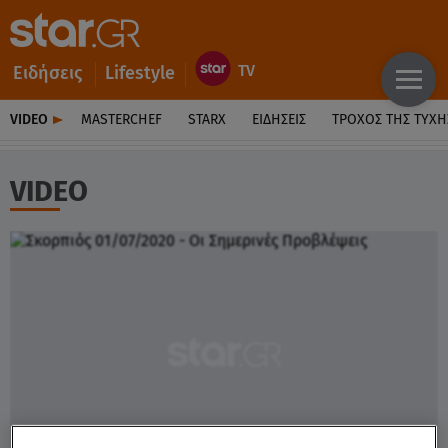
Ειδήσεις
Lifestyle
VIDEO
MASTERCHEF
STARX
ΕΙΔΉΣΕΙΣ
ΤΡΟΧΌΣ ΤΗΣ ΤΎΧΗ
VIDEO