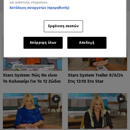
και ανάπτυξη υπηρεσιών.
Κατάλογος συνεργατών (προμηθευτές)
ΟΛΑ ΤΑ ΒΙΝΤΕΟ
Εμφάνιση σκοπών
Απόρριψη όλων
Αποδοχή
Stars System: Πώς Θα είναι
Stars System Trailer 8/6/24
Το Καλοκαίρι Για Τα 12 Ζώδια
Στις 13:10 Στο Star