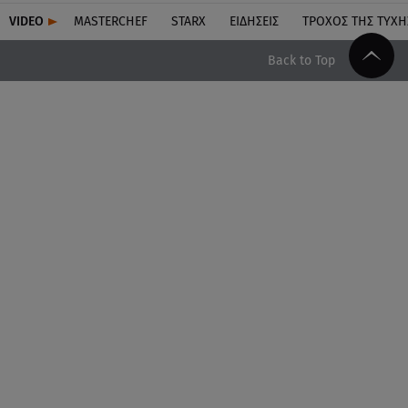
VIDEO
MASTERCHEF
STARX
ΕΙΔΉΣΕΙΣ
ΤΡΟΧΌΣ ΤΗΣ ΤΎΧΗ
Back to Top