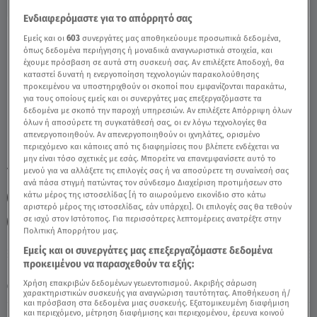
Ενδιαφερόμαστε για το απόρρητό σας
Παρθένος 26/06/2020 - Οι Σημερινές
Εμείς και οι
603
συνεργάτες μας αποθηκεύουμε προσωπικά δεδομένα,
όπως δεδομένα περιήγησης ή μοναδικά αναγνωριστικά στοιχεία, και
Προβλέψεις - Video
έχουμε πρόσβαση σε αυτά στη συσκευή σας. Αν επιλέξετε Αποδοχή, θα
καταστεί δυνατή η ενεργοποίηση τεχνολογιών παρακολούθησης
προκειμένου να υποστηριχθούν οι σκοποί που εμφανίζονται παρακάτω,
για τους οποίους εμείς και οι συνεργάτες μας επεξεργαζόμαστε τα
δεδομένα με σκοπό την παροχή υπηρεσιών. Αν επιλέξετε Απόρριψη όλων
όλων ή αποσύρετε τη συγκατάθεσή σας, οι εν λόγω τεχνολογίες θα
απενεργοποιηθούν. Αν απενεργοποιηθούν οι ιχνηλάτες, ορισμένο
περιεχόμενο και κάποιες από τις διαφημίσεις που βλέπετε ενδέχεται να
μην είναι τόσο σχετικές με εσάς. Μπορείτε να επανεμφανίσετε αυτό το
TAGS:
μενού για να αλλάξετε τις επιλογές σας ή να αποσύρετε τη συναίνεσή σας
ΖΩΔΙΑ
ΠΑΡΘΕΝΟΣ
ΖΩΔΙΑ ΑΣΗ ΜΠΗΛΙΟΥ
ανά πάσα στιγμή πατώντας τον σύνδεσμο Διαχείριση προτιμήσεων στο
κάτω μέρος της ιστοσελίδας [ή το αιωρούμενο εικονίδιο στο κάτω
ΖΩΔΙΑ ΣΗΜΕΡΑ
ΑΣΗ ΜΠΗΛΙΟΥ
αριστερό μέρος της ιστοσελίδας, εάν υπάρχει]. Οι επιλογές σας θα τεθούν
σε ισχύ στον Ιστότοπος. Για περισσότερες λεπτομέρειες ανατρέξτε στην
ΑΣΤΡΟΛΟΓΙΚΕΣ ΠΡΟΒΛΕΨΕΙΣ
Πολιτική Απορρήτου μας.
Εμείς και οι συνεργάτες μας επεξεργαζόμαστε δεδομένα
προκειμένου να παρασχεθούν τα εξής:
Παρασκευή 7 Αυγούστου 2026
Χρήση επακριβών δεδομένων γεωεντοπισμού. Ακριβής σάρωση
26.06.20, 11:36
ΖΩΔΙΑ
χαρακτηριστικών συσκευής για αναγνώριση ταυτότητας. Αποθήκευση ή/
και πρόσβαση στα δεδομένα μιας συσκευής. Εξατομικευμένη διαφήμιση
και περιεχόμενο, μέτρηση διαφήμισης και περιεχομένου, έρευνα κοινού