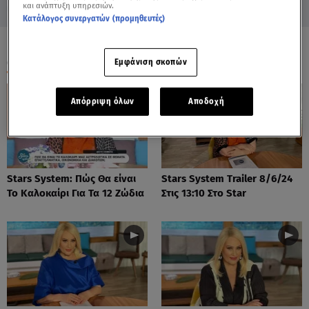
και ανάπτυξη υπηρεσιών.
Κατάλογος συνεργατών (προμηθευτές)
ΟΛΑ ΤΑ ΒΙΝΤΕΟ
Εμφάνιση σκοπών
Απόρριψη όλων
Αποδοχή
Stars System: Πώς Θα είναι
Stars System Trailer 8/6/24
Το Καλοκαίρι Για Τα 12 Ζώδια
Στις 13:10 Στο Star