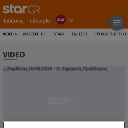
Ειδήσεις
Lifestyle
VIDEO
MASTERCHEF
STARX
ΕΙΔΉΣΕΙΣ
ΤΡΟΧΌΣ ΤΗΣ ΤΎΧΗ
VIDEO