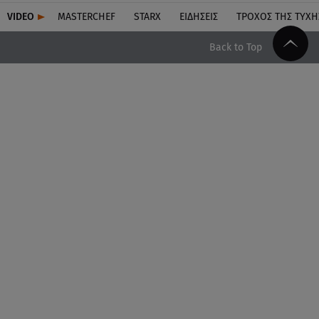
VIDEO
MASTERCHEF
STARX
ΕΙΔΉΣΕΙΣ
ΤΡΟΧΌΣ ΤΗΣ ΤΎΧΗ
Back to Top