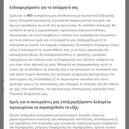
Ενδιαφερόμαστε για το απόρρητό σας
Καρκίνος 26/06/2020 - Οι Σημερινές
Εμείς και οι
603
συνεργάτες μας αποθηκεύουμε προσωπικά δεδομένα,
όπως δεδομένα περιήγησης ή μοναδικά αναγνωριστικά στοιχεία, και
Προβλέψεις - Video
έχουμε πρόσβαση σε αυτά στη συσκευή σας. Αν επιλέξετε Αποδοχή, θα
καταστεί δυνατή η ενεργοποίηση τεχνολογιών παρακολούθησης
προκειμένου να υποστηριχθούν οι σκοποί που εμφανίζονται παρακάτω,
για τους οποίους εμείς και οι συνεργάτες μας επεξεργαζόμαστε τα
δεδομένα με σκοπό την παροχή υπηρεσιών. Αν επιλέξετε Απόρριψη όλων
όλων ή αποσύρετε τη συγκατάθεσή σας, οι εν λόγω τεχνολογίες θα
απενεργοποιηθούν. Αν απενεργοποιηθούν οι ιχνηλάτες, ορισμένο
περιεχόμενο και κάποιες από τις διαφημίσεις που βλέπετε ενδέχεται να
μην είναι τόσο σχετικές με εσάς. Μπορείτε να επανεμφανίσετε αυτό το
TAGS:
μενού για να αλλάξετε τις επιλογές σας ή να αποσύρετε τη συναίνεσή σας
ΖΩΔΙΑ
ΖΩΔΙΑ ΣΗΜΕΡΑ
ανά πάσα στιγμή πατώντας τον σύνδεσμο Διαχείριση προτιμήσεων στο
κάτω μέρος της ιστοσελίδας [ή το αιωρούμενο εικονίδιο στο κάτω
ΑΣΤΡΟΛΟΓΙΚΕΣ ΠΡΟΒΛΕΨΕΙΣ
ΚΑΡΚΙΝΟΣ
ΑΣΗ ΜΠΗΛΙΟΥ
αριστερό μέρος της ιστοσελίδας, εάν υπάρχει]. Οι επιλογές σας θα τεθούν
σε ισχύ στον Ιστότοπος. Για περισσότερες λεπτομέρειες ανατρέξτε στην
ΖΩΔΙΑ ΑΣΗ ΜΠΗΛΙΟΥ
ΖΩΔΙΑ ΑΣΗ ΜΠΗΛΙΟΥ
Πολιτική Απορρήτου μας.
Εμείς και οι συνεργάτες μας επεξεργαζόμαστε δεδομένα
προκειμένου να παρασχεθούν τα εξής:
Παρασκευή 7 Αυγούστου 2026
Χρήση επακριβών δεδομένων γεωεντοπισμού. Ακριβής σάρωση
26.06.20, 11:34
ΖΩΔΙΑ
χαρακτηριστικών συσκευής για αναγνώριση ταυτότητας. Αποθήκευση ή/
και πρόσβαση στα δεδομένα μιας συσκευής. Εξατομικευμένη διαφήμιση
και περιεχόμενο, μέτρηση διαφήμισης και περιεχομένου, έρευνα κοινού