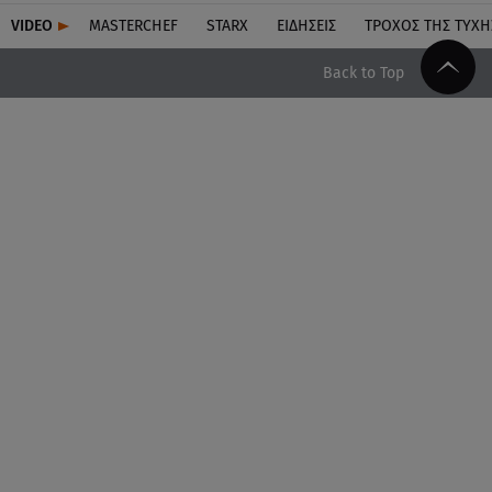
VIDEO
MASTERCHEF
STARX
ΕΙΔΉΣΕΙΣ
ΤΡΟΧΌΣ ΤΗΣ ΤΎΧΗ
Back to Top