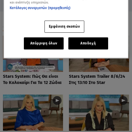
και ανάπτυξη υπηρεσιών.
Κατάλογος συνεργατών (προμηθευτές)
ΟΛΑ ΤΑ ΒΙΝΤΕΟ
Εμφάνιση σκοπών
Απόρριψη όλων
Αποδοχή
Stars System: Πώς Θα είναι
Stars System Trailer 8/6/24
Το Καλοκαίρι Για Τα 12 Ζώδια
Στις 13:10 Στο Star