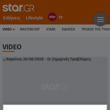
Ειδήσεις
Lifestyle
VIDEO
MASTERCHEF
STARX
ΕΙΔΉΣΕΙΣ
ΤΡΟΧΌΣ ΤΗΣ ΤΎΧΗ
VIDEO