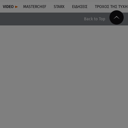
VIDEO
MASTERCHEF
STARX
ΕΙΔΉΣΕΙΣ
ΤΡΟΧΌΣ ΤΗΣ ΤΎΧΗ
Back to Top