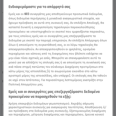
Ενδιαφερόμαστε για το απόρρητό σας
Τοξότης 27/05/2020 - Οι Σημερινές
Εμείς και οι
603
συνεργάτες μας αποθηκεύουμε προσωπικά δεδομένα,
όπως δεδομένα περιήγησης ή μοναδικά αναγνωριστικά στοιχεία, και
Προβλέψεις - Video
έχουμε πρόσβαση σε αυτά στη συσκευή σας. Αν επιλέξετε Αποδοχή, θα
καταστεί δυνατή η ενεργοποίηση τεχνολογιών παρακολούθησης
προκειμένου να υποστηριχθούν οι σκοποί που εμφανίζονται παρακάτω,
για τους οποίους εμείς και οι συνεργάτες μας επεξεργαζόμαστε τα
δεδομένα με σκοπό την παροχή υπηρεσιών. Αν επιλέξετε Απόρριψη όλων
όλων ή αποσύρετε τη συγκατάθεσή σας, οι εν λόγω τεχνολογίες θα
απενεργοποιηθούν. Αν απενεργοποιηθούν οι ιχνηλάτες, ορισμένο
περιεχόμενο και κάποιες από τις διαφημίσεις που βλέπετε ενδέχεται να
μην είναι τόσο σχετικές με εσάς. Μπορείτε να επανεμφανίσετε αυτό το
TAGS:
μενού για να αλλάξετε τις επιλογές σας ή να αποσύρετε τη συναίνεσή σας
ΤΟΞΟΤΗΣ
ΖΩΔΙΑ ΣΗΜΕΡΑ
ΤΟΞΟΤΕΣ ΣΗΜΕΡΑ
ανά πάσα στιγμή πατώντας τον σύνδεσμο Διαχείριση προτιμήσεων στο
κάτω μέρος της ιστοσελίδας [ή το αιωρούμενο εικονίδιο στο κάτω
ΑΣΗ ΜΠΗΛΙΟΥ
ΑΣΤΡΟΛΟΓΙΚΕΣ ΠΡΟΒΛΕΨΕΙΣ
αριστερό μέρος της ιστοσελίδας, εάν υπάρχει]. Οι επιλογές σας θα τεθούν
σε ισχύ στον Ιστότοπος. Για περισσότερες λεπτομέρειες ανατρέξτε στην
ΣΤΗ ΦΩΛΙΑ ΤΩΝ ΚΟΥ ΚΟΥ
Πολιτική Απορρήτου μας.
Εμείς και οι συνεργάτες μας επεξεργαζόμαστε δεδομένα
προκειμένου να παρασχεθούν τα εξής:
Κυριακή 9 Αυγούστου 2026
Χρήση επακριβών δεδομένων γεωεντοπισμού. Ακριβής σάρωση
27.05.20, 12:38
ΖΩΔΙΑ
χαρακτηριστικών συσκευής για αναγνώριση ταυτότητας. Αποθήκευση ή/
και πρόσβαση στα δεδομένα μιας συσκευής. Εξατομικευμένη διαφήμιση
και περιεχόμενο, μέτρηση διαφήμισης και περιεχομένου, έρευνα κοινού