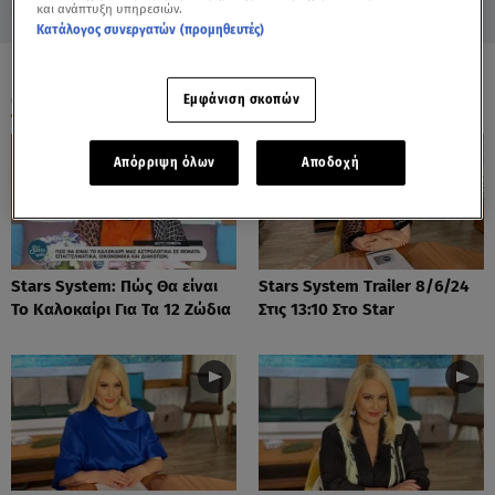
και ανάπτυξη υπηρεσιών.
Κατάλογος συνεργατών (προμηθευτές)
ΟΛΑ ΤΑ ΒΙΝΤΕΟ
Εμφάνιση σκοπών
Απόρριψη όλων
Αποδοχή
Stars System: Πώς Θα είναι
Stars System Trailer 8/6/24
Το Καλοκαίρι Για Τα 12 Ζώδια
Στις 13:10 Στο Star