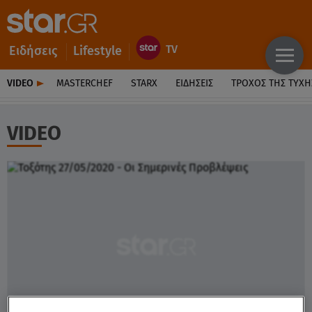
Ειδήσεις
Lifestyle
VIDEO
MASTERCHEF
STARX
ΕΙΔΉΣΕΙΣ
ΤΡΟΧΌΣ ΤΗΣ ΤΎΧΗ
VIDEO