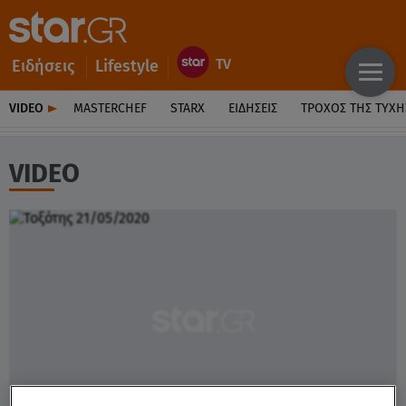
Ειδήσεις
Lifestyle
VIDEO
MASTERCHEF
STARX
ΕΙΔΉΣΕΙΣ
ΤΡΟΧΌΣ ΤΗΣ ΤΎΧΗ
VIDEO