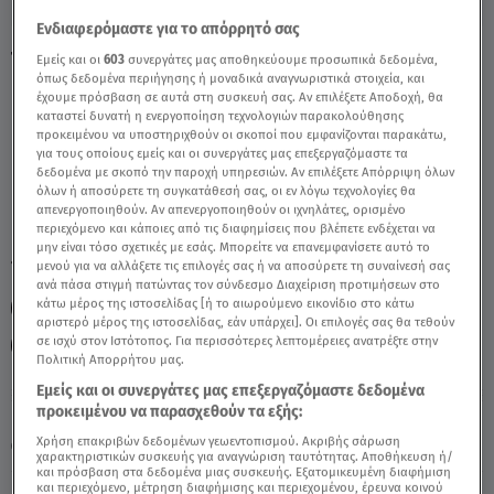
Ενδιαφερόμαστε για το απόρρητό σας
Τοξότης 21/05/2020 - Οι Σημερινές
Εμείς και οι
603
συνεργάτες μας αποθηκεύουμε προσωπικά δεδομένα,
όπως δεδομένα περιήγησης ή μοναδικά αναγνωριστικά στοιχεία, και
Προβλέψεις - Video
έχουμε πρόσβαση σε αυτά στη συσκευή σας. Αν επιλέξετε Αποδοχή, θα
καταστεί δυνατή η ενεργοποίηση τεχνολογιών παρακολούθησης
προκειμένου να υποστηριχθούν οι σκοποί που εμφανίζονται παρακάτω,
για τους οποίους εμείς και οι συνεργάτες μας επεξεργαζόμαστε τα
δεδομένα με σκοπό την παροχή υπηρεσιών. Αν επιλέξετε Απόρριψη όλων
όλων ή αποσύρετε τη συγκατάθεσή σας, οι εν λόγω τεχνολογίες θα
απενεργοποιηθούν. Αν απενεργοποιηθούν οι ιχνηλάτες, ορισμένο
περιεχόμενο και κάποιες από τις διαφημίσεις που βλέπετε ενδέχεται να
μην είναι τόσο σχετικές με εσάς. Μπορείτε να επανεμφανίσετε αυτό το
TAGS:
μενού για να αλλάξετε τις επιλογές σας ή να αποσύρετε τη συναίνεσή σας
ΑΣΗ ΜΠΗΛΙΟΥ
ΖΩΔΙΑ
ανά πάσα στιγμή πατώντας τον σύνδεσμο Διαχείριση προτιμήσεων στο
κάτω μέρος της ιστοσελίδας [ή το αιωρούμενο εικονίδιο στο κάτω
ΑΣΤΡΟΛΟΓΙΚΕΣ ΠΡΟΒΛΕΨΕΙΣ
ΤΟΞΟΤΗΣ
ΖΩΔΙΑ ΤΟΞΟΤΗΣ
αριστερό μέρος της ιστοσελίδας, εάν υπάρχει]. Οι επιλογές σας θα τεθούν
σε ισχύ στον Ιστότοπος. Για περισσότερες λεπτομέρειες ανατρέξτε στην
ΖΩΔΙΑ ΑΣΗ ΜΠΗΛΙΟΥ
Πολιτική Απορρήτου μας.
Εμείς και οι συνεργάτες μας επεξεργαζόμαστε δεδομένα
προκειμένου να παρασχεθούν τα εξής:
Πέμπτη 6 Αυγούστου 2026
Χρήση επακριβών δεδομένων γεωεντοπισμού. Ακριβής σάρωση
21.05.20, 14:03
ΖΩΔΙΑ
χαρακτηριστικών συσκευής για αναγνώριση ταυτότητας. Αποθήκευση ή/
και πρόσβαση στα δεδομένα μιας συσκευής. Εξατομικευμένη διαφήμιση
και περιεχόμενο, μέτρηση διαφήμισης και περιεχομένου, έρευνα κοινού