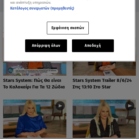
και ανάπτυξη υπηρεσιών.
Κατάλογος συνεργατών (προμηθευτές)
ΟΛΑ ΤΑ ΒΙΝΤΕΟ
Εμφάνιση σκοπών
Απόρριψη όλων
Αποδοχή
Stars System: Πώς Θα είναι
Stars System Trailer 8/6/24
Το Καλοκαίρι Για Τα 12 Ζώδια
Στις 13:10 Στο Star