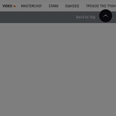
VIDEO
MASTERCHEF
STARX
ΕΙΔΉΣΕΙΣ
ΤΡΟΧΌΣ ΤΗΣ ΤΎΧΗ
Back to Top