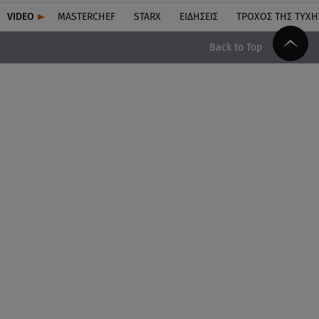
VIDEO
MASTERCHEF
STARX
ΕΙΔΉΣΕΙΣ
ΤΡΟΧΌΣ ΤΗΣ ΤΎΧΗ
Back to Top