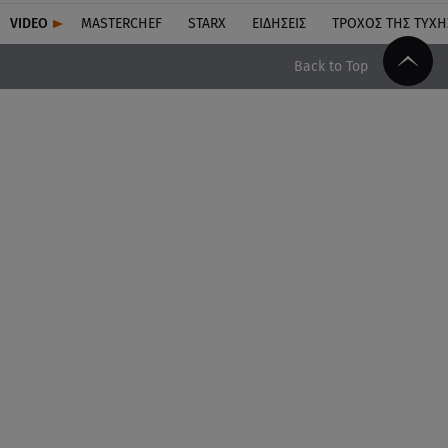
VIDEO
MASTERCHEF
STARX
ΕΙΔΉΣΕΙΣ
ΤΡΟΧΌΣ ΤΗΣ ΤΎΧΗ
Back to Top