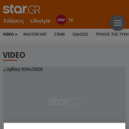
Ειδήσεις
Lifestyle
VIDEO
MASTERCHEF
STARX
ΕΙΔΉΣΕΙΣ
ΤΡΟΧΌΣ ΤΗΣ ΤΎΧΗ
VIDEO