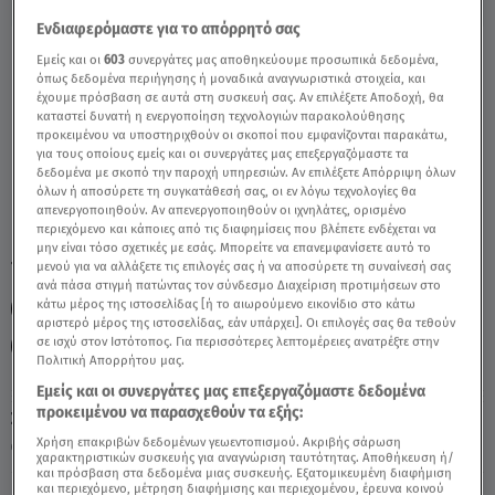
Ενδιαφερόμαστε για το απόρρητό σας
Ιχθύες 9/04/2020 - Οι Σημερινές
Εμείς και οι
603
συνεργάτες μας αποθηκεύουμε προσωπικά δεδομένα,
όπως δεδομένα περιήγησης ή μοναδικά αναγνωριστικά στοιχεία, και
Προβλέψεις - Video
έχουμε πρόσβαση σε αυτά στη συσκευή σας. Αν επιλέξετε Αποδοχή, θα
καταστεί δυνατή η ενεργοποίηση τεχνολογιών παρακολούθησης
προκειμένου να υποστηριχθούν οι σκοποί που εμφανίζονται παρακάτω,
για τους οποίους εμείς και οι συνεργάτες μας επεξεργαζόμαστε τα
δεδομένα με σκοπό την παροχή υπηρεσιών. Αν επιλέξετε Απόρριψη όλων
όλων ή αποσύρετε τη συγκατάθεσή σας, οι εν λόγω τεχνολογίες θα
απενεργοποιηθούν. Αν απενεργοποιηθούν οι ιχνηλάτες, ορισμένο
περιεχόμενο και κάποιες από τις διαφημίσεις που βλέπετε ενδέχεται να
μην είναι τόσο σχετικές με εσάς. Μπορείτε να επανεμφανίσετε αυτό το
TAGS:
μενού για να αλλάξετε τις επιλογές σας ή να αποσύρετε τη συναίνεσή σας
ΑΣΗ ΜΠΗΛΙΟΥ
ΖΩΔΙΑ
ανά πάσα στιγμή πατώντας τον σύνδεσμο Διαχείριση προτιμήσεων στο
κάτω μέρος της ιστοσελίδας [ή το αιωρούμενο εικονίδιο στο κάτω
ΑΣΤΡΟΛΟΓΙΚΕΣ ΠΡΟΒΛΕΨΕΙΣ
ΙΧΘΥΕΣ
ΖΩΔΙΑ ΑΣΗ ΜΠΗΛΙΟΥ
αριστερό μέρος της ιστοσελίδας, εάν υπάρχει]. Οι επιλογές σας θα τεθούν
σε ισχύ στον Ιστότοπος. Για περισσότερες λεπτομέρειες ανατρέξτε στην
ΖΩΔΙΑ ΑΣΗ ΜΠΗΛΙΟΥ
Πολιτική Απορρήτου μας.
Εμείς και οι συνεργάτες μας επεξεργαζόμαστε δεδομένα
προκειμένου να παρασχεθούν τα εξής:
Σάββατο 8 Αυγούστου 2026
Χρήση επακριβών δεδομένων γεωεντοπισμού. Ακριβής σάρωση
09.04.20, 12:56
ΖΩΔΙΑ
χαρακτηριστικών συσκευής για αναγνώριση ταυτότητας. Αποθήκευση ή/
και πρόσβαση στα δεδομένα μιας συσκευής. Εξατομικευμένη διαφήμιση
και περιεχόμενο, μέτρηση διαφήμισης και περιεχομένου, έρευνα κοινού