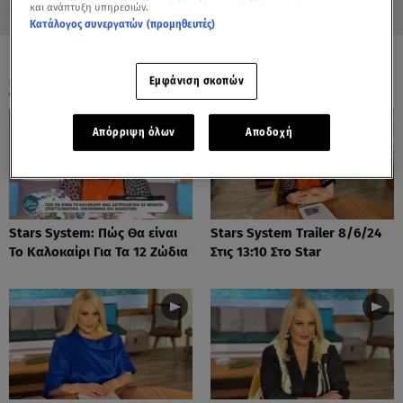
και ανάπτυξη υπηρεσιών.
Κατάλογος συνεργατών (προμηθευτές)
ΟΛΑ ΤΑ ΒΙΝΤΕΟ
Εμφάνιση σκοπών
Απόρριψη όλων
Αποδοχή
Stars System: Πώς Θα είναι
Stars System Trailer 8/6/24
Το Καλοκαίρι Για Τα 12 Ζώδια
Στις 13:10 Στο Star