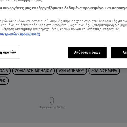
την Πολιτική Απορρήτου μας.
 οι συνεργάτες μας επεξεργαζόμαστε δεδομένα προκειμένου να παρασχ
ριβών δεδομένων γεωεντοπισμού. Ακριβής σάρωση χαρακτηριστικών συσκευής για αν
 Αποθήκευση ή/και πρόσβαση στα δεδομένα μιας συσκευής. Εξατομικευμένη διαφήμι
, μέτρηση διαφήμισης και περιεχομένου, έρευνα κοινού και ανάπτυξη υπηρεσιών.
συνεργατών (προμηθευτές)
η σκοπών
Απόρριψη όλων
Απ
ΩΔΙΑ
ΖΩΔΙΑ ΑΣΗ ΜΠΗΛΙΟΥ
ΑΣΗ ΜΠΗΛΙΟΥ
ΖΩΔΙΑ ΣΗΜΕΡΑ
ΕΙΣ
Περισσότερα Video