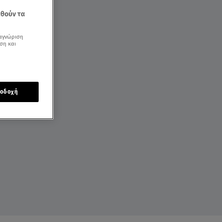
εθούν τα
αγνώριση
ση και
οδοχή