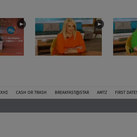
ΎΧΗΣ
CASH OR TRASH
BREAKFAST@STAR
ΑΜΤΖ
FIRST DATE