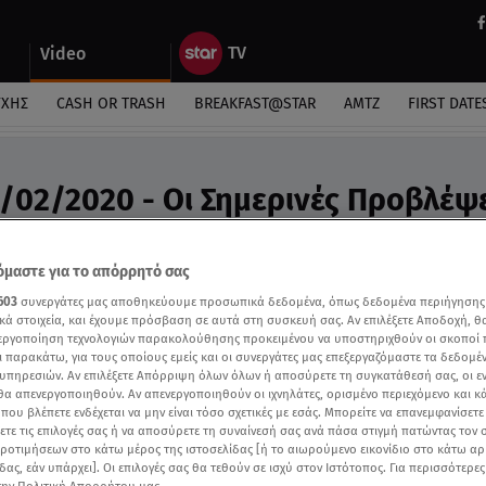
Video
ΎΧΗΣ
CASH OR TRASH
BREAKFAST@STAR
ΑΜΤΖ
FIRST DATE
2/02/2020 - Οι Σημερινές Προβλέψ
ς Άσης Μπήλιου «Στη Φωλιά των Κου Κου»
μαστε για το απόρρητό σας
603
συνεργάτες μας αποθηκεύουμε προσωπικά δεδομένα, όπως δεδομένα περιήγησης
κά στοιχεία, και έχουμε πρόσβαση σε αυτά στη συσκευή σας. Αν επιλέξετε Αποδοχή, θ
νεργοποίηση τεχνολογιών παρακολούθησης προκειμένου να υποστηριχθούν οι σκοποί
ι παρακάτω, για τους οποίους εμείς και οι συνεργάτες μας επεξεργαζόμαστε τα δεδομέ
υπηρεσιών. Αν επιλέξετε Απόρριψη όλων όλων ή αποσύρετε τη συγκατάθεσή σας, οι ε
 θα απενεργοποιηθούν. Αν απενεργοποιηθούν οι ιχνηλάτες, ορισμένο περιεχόμενο και κά
 που βλέπετε ενδέχεται να μην είναι τόσο σχετικές με εσάς. Μπορείτε να επανεμφανίσετ
ξετε τις επιλογές σας ή να αποσύρετε τη συναίνεσή σας ανά πάσα στιγμή πατώντας τον
προτιμήσεων στο κάτω μέρος της ιστοσελίδας [ή το αιωρούμενο εικονίδιο στο κάτω α
δας, εάν υπάρχει]. Οι επιλογές σας θα τεθούν σε ισχύ στον Ιστότοπος. Για περισσότερε