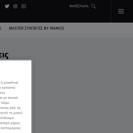
Αναζήτηση
S
MASTER ΣΥΝΤΑΓΈΣ BY MAMOS
εις
 ή μοναδικά
α καταστεί
 που
να με σκοπό
ν λόγω
ποιες από τις
ε αυτό το μενού
 σύνδεσμο
ριστερό μέρος
ς λεπτομέρειες