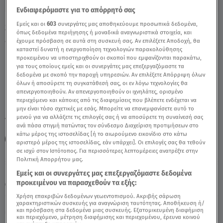
Ενδιαφερόμαστε για το απόρρητό σας
Εμείς και οι
603
συνεργάτες μας αποθηκεύουμε προσωπικά δεδομένα,
Stars System-Υδροχόος: Τι θα συμβεί στα
όπως δεδομένα περιήγησης ή μοναδικά αναγνωριστικά στοιχεία, και
ερωτικά τους - Video
έχουμε πρόσβαση σε αυτά στη συσκευή σας. Αν επιλέξετε Αποδοχή, θα
καταστεί δυνατή η ενεργοποίηση τεχνολογιών παρακολούθησης
προκειμένου να υποστηριχθούν οι σκοποί που εμφανίζονται παρακάτω,
για τους οποίους εμείς και οι συνεργάτες μας επεξεργαζόμαστε τα
δεδομένα με σκοπό την παροχή υπηρεσιών. Αν επιλέξετε Απόρριψη όλων
όλων ή αποσύρετε τη συγκατάθεσή σας, οι εν λόγω τεχνολογίες θα
απενεργοποιηθούν. Αν απενεργοποιηθούν οι ιχνηλάτες, ορισμένο
περιεχόμενο και κάποιες από τις διαφημίσεις που βλέπετε ενδέχεται να
μην είναι τόσο σχετικές με εσάς. Μπορείτε να επανεμφανίσετε αυτό το
μενού για να αλλάξετε τις επιλογές σας ή να αποσύρετε τη συναίνεσή σας
TAGS:
STARS SYSTEM
ΑΣΗ ΜΠΗΛΙΟΥ-ΥΔΡΟΧΟΟΣ
ανά πάσα στιγμή πατώντας τον σύνδεσμο Διαχείριση προτιμήσεων στο
κάτω μέρος της ιστοσελίδας [ή το αιωρούμενο εικονίδιο στο κάτω
ΑΣΤΡΟΛΟΓΙΚΕΣ ΠΡΟΒΛΕΨΕΙΣ
ΖΩΔΙΑ ΑΣΗ ΜΠΗΛΙΟΥ
αριστερό μέρος της ιστοσελίδας, εάν υπάρχει]. Οι επιλογές σας θα τεθούν
σε ισχύ στον Ιστότοπος. Για περισσότερες λεπτομέρειες ανατρέξτε στην
Πολιτική Απορρήτου μας.
Πέμπτη 6 Αυγούστου 2026
Εμείς και οι συνεργάτες μας επεξεργαζόμαστε δεδομένα
προκειμένου να παρασχεθούν τα εξής:
18.01.20, 15:14
ΖΩΔΙΑ
Χρήση επακριβών δεδομένων γεωεντοπισμού. Ακριβής σάρωση
χαρακτηριστικών συσκευής για αναγνώριση ταυτότητας. Αποθήκευση ή/
και πρόσβαση στα δεδομένα μιας συσκευής. Εξατομικευμένη διαφήμιση
και περιεχόμενο, μέτρηση διαφήμισης και περιεχομένου, έρευνα κοινού