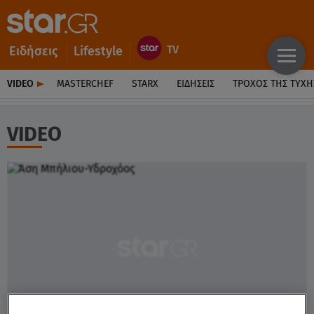
Ειδήσεις
Lifestyle
VIDEO
MASTERCHEF
STARX
ΕΙΔΉΣΕΙΣ
ΤΡΟΧΌΣ ΤΗΣ ΤΎΧΗ
VIDEO