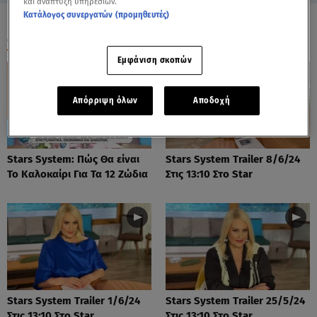
και ανάπτυξη υπηρεσιών.
Κατάλογος συνεργατών (προμηθευτές)
ΟΛΑ ΤΑ ΒΙΝΤΕΟ
Εμφάνιση σκοπών
Απόρριψη όλων
Αποδοχή
Stars System: Πώς Θα είναι
Stars System Trailer 8/6/24
Το Καλοκαίρι Για Τα 12 Ζώδια
Στις 13:10 Στο Star
Stars System Trailer 1/6/24
Stars System Trailer 25/5/24
Στις 13:10 Στο Star
Στις 13:10 Στο Star