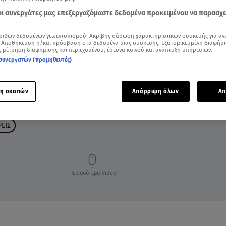
 οι συνεργάτες μας επεξεργαζόμαστε δεδομένα προκειμένου να παρασχ
ριβών δεδομένων γεωεντοπισμού. Ακριβής σάρωση χαρακτηριστικών συσκευής για αν
 Αποθήκευση ή/και πρόσβαση στα δεδομένα μιας συσκευής. Εξατομικευμένη διαφήμι
, μέτρηση διαφήμισης και περιεχομένου, έρευνα κοινού και ανάπτυξη υπηρεσιών.
συνεργατών (προμηθευτές)
η σκοπών
Απόρριψη όλων
Απ
Α ΣΗΜΕΡΑ
ΖΩΔΙΑ ΑΣΗ ΜΠΗΛΙΟΥ
ΑΣΗ ΜΠΗΛΟΥ
ΖΥΓΟΣ
ΕΙΣ
Περισσότερα Video