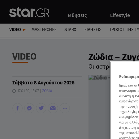
Αθλητικά
Quiz
Ειδήσεις
Lifestyle
Αυτοκίνητο
VIDEO
MASTERCHEF
STARX
ΕΙΔΉΣΕΙΣ
ΤΡΟΧΌΣ ΤΗΣ Τ
VIDEO
Ζώδια – Ζυγό
Οι αστρολογικές 
Ενδιαφερό
Σάββατο 8 Αυγούστου 2026
Εμείς και οι
αναγνωριστι
17.01.20, 13:07
ΖΩΔΙΑ
δυνατή η ε
εμφανίζοντα
την παροχή 
τεχνολογίες
διαφημίσεις
για να αλλά
Διαχείριση 
της ιστοσελί
ανατρέξτε σ