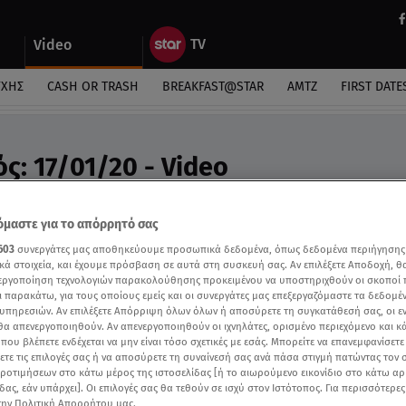
Video
ΎΧΗΣ
CASH OR TRASH
BREAKFAST@STAR
ΑΜΤΖ
FIRST DATE
ς: 17/01/20 - Video
αναλύσεις της Άσης Μπήλιου «Στη φωλιά των Κου 
μαστε για το απόρρητό σας
603
συνεργάτες μας αποθηκεύουμε προσωπικά δεδομένα, όπως δεδομένα περιήγησης
κά στοιχεία, και έχουμε πρόσβαση σε αυτά στη συσκευή σας. Αν επιλέξετε Αποδοχή, θ
νεργοποίηση τεχνολογιών παρακολούθησης προκειμένου να υποστηριχθούν οι σκοποί
ι παρακάτω, για τους οποίους εμείς και οι συνεργάτες μας επεξεργαζόμαστε τα δεδομέ
υπηρεσιών. Αν επιλέξετε Απόρριψη όλων όλων ή αποσύρετε τη συγκατάθεσή σας, οι ε
 θα απενεργοποιηθούν. Αν απενεργοποιηθούν οι ιχνηλάτες, ορισμένο περιεχόμενο και κά
 που βλέπετε ενδέχεται να μην είναι τόσο σχετικές με εσάς. Μπορείτε να επανεμφανίσετ
ξετε τις επιλογές σας ή να αποσύρετε τη συναίνεσή σας ανά πάσα στιγμή πατώντας τον
προτιμήσεων στο κάτω μέρος της ιστοσελίδας [ή το αιωρούμενο εικονίδιο στο κάτω α
δας, εάν υπάρχει]. Οι επιλογές σας θα τεθούν σε ισχύ στον Ιστότοπος. Για περισσότερε
την Πολιτική Απορρήτου μας.