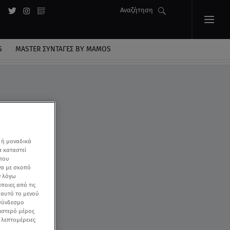
Αναζήτηση
S
MASTER ΣΥΝΤΑΓΈΣ BY MAMOS
Κου»
 ή μοναδικά
α καταστεί
 που
να με σκοπό
ν λόγω
ποιες από τις
ε αυτό το μενού
 σύνδεσμο
ριστερό μέρος
ς λεπτομέρειες