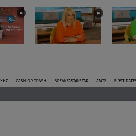
ΎΧΗΣ
CASH OR TRASH
BREAKFAST@STAR
ΑΜΤΖ
FIRST DATE