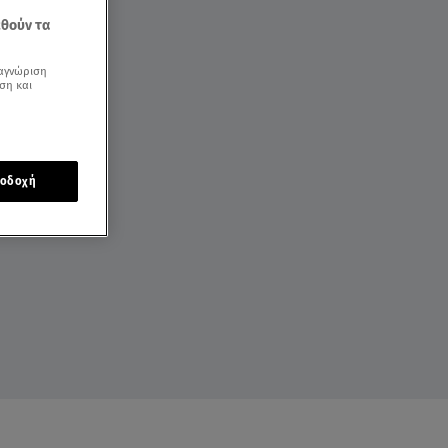
εθούν τα
αγνώριση
ση και
οδοχή