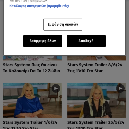
και ανάπτυξη υπηρεσιών.
Κατάλογος συνεργατών (προμηθευτές)
ΟΛΑ ΤΑ ΒΙΝΤΕΟ
Εμφάνιση σκοπών
Απόρριψη όλων
Αποδοχή
Stars System: Πώς Θα είναι
Stars System Trailer 8/6/24
Το Καλοκαίρι Για Τα 12 Ζώδια
Στις 13:10 Στο Star
Stars System Trailer 1/6/24
Stars System Trailer 25/5/24
Στις 13:10 Στο Star
Στις 13:10 Στο Star