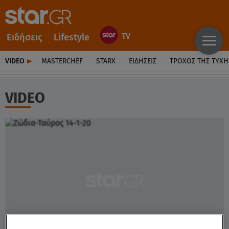
Ειδήσεις
Lifestyle
VIDEO
MASTERCHEF
STARX
ΕΙΔΉΣΕΙΣ
ΤΡΟΧΌΣ ΤΗΣ ΤΎΧΗ
VIDEO