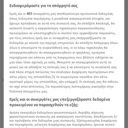
Ενδιαφερόμαστε για το απόρρητό σας
Εμείς και οι
603
συνεργάτες μας αποθηκεύουμε προσωπικά δεδομένα,
Ζώδια-Ταύρος 14-1-20 : Δραστηριότητες Με
όπως δεδομένα περιήγησης ή μοναδικά αναγνωριστικά στοιχεία, και
Φίλους - Video
έχουμε πρόσβαση σε αυτά στη συσκευή σας. Αν επιλέξετε Αποδοχή, θα
καταστεί δυνατή η ενεργοποίηση τεχνολογιών παρακολούθησης
προκειμένου να υποστηριχθούν οι σκοποί που εμφανίζονται παρακάτω,
για τους οποίους εμείς και οι συνεργάτες μας επεξεργαζόμαστε τα
δεδομένα με σκοπό την παροχή υπηρεσιών. Αν επιλέξετε Απόρριψη όλων
όλων ή αποσύρετε τη συγκατάθεσή σας, οι εν λόγω τεχνολογίες θα
απενεργοποιηθούν. Αν απενεργοποιηθούν οι ιχνηλάτες, ορισμένο
περιεχόμενο και κάποιες από τις διαφημίσεις που βλέπετε ενδέχεται να
μην είναι τόσο σχετικές με εσάς. Μπορείτε να επανεμφανίσετε αυτό το
μενού για να αλλάξετε τις επιλογές σας ή να αποσύρετε τη συναίνεσή σας
TAGS:
ΤΑΥΡΟΣ
ΖΩΔΙΑ
ΖΩΔΙΑ ΣΗΜΕΡΑ
ΑΣΗ ΜΠΗΛΙΟΥ
ανά πάσα στιγμή πατώντας τον σύνδεσμο Διαχείριση προτιμήσεων στο
κάτω μέρος της ιστοσελίδας [ή το αιωρούμενο εικονίδιο στο κάτω
ΑΣΤΡΟΛΟΓΙΚΕΣ ΠΡΟΒΛΕΨΕΙΣ
ΖΩΔΙΑ ΑΣΗ ΜΠΗΛΙΟΥ
αριστερό μέρος της ιστοσελίδας, εάν υπάρχει]. Οι επιλογές σας θα τεθούν
σε ισχύ στον Ιστότοπος. Για περισσότερες λεπτομέρειες ανατρέξτε στην
Πολιτική Απορρήτου μας.
Κυριακή 9 Αυγούστου 2026
Εμείς και οι συνεργάτες μας επεξεργαζόμαστε δεδομένα
προκειμένου να παρασχεθούν τα εξής:
14.01.20, 13:38
ΖΩΔΙΑ
Χρήση επακριβών δεδομένων γεωεντοπισμού. Ακριβής σάρωση
χαρακτηριστικών συσκευής για αναγνώριση ταυτότητας. Αποθήκευση ή/
και πρόσβαση στα δεδομένα μιας συσκευής. Εξατομικευμένη διαφήμιση
και περιεχόμενο, μέτρηση διαφήμισης και περιεχομένου, έρευνα κοινού