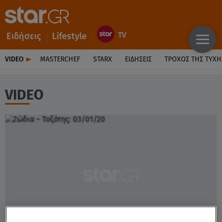
Ειδήσεις
Lifestyle
VIDEO
MASTERCHEF
STARX
ΕΙΔΉΣΕΙΣ
ΤΡΟΧΌΣ ΤΗΣ ΤΎΧΗ
VIDEO