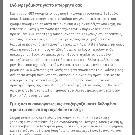
Ενδιαφερόμαστε για το απόρρητό σας
Εμείς και οι
603
συνεργάτες μας αποθηκεύουμε προσωπικά δεδομένα,
Ζώδια – Τοξότης: 03/01/20 - Video
όπως δεδομένα περιήγησης ή μοναδικά αναγνωριστικά στοιχεία, και
έχουμε πρόσβαση σε αυτά στη συσκευή σας. Αν επιλέξετε Αποδοχή, θα
καταστεί δυνατή η ενεργοποίηση τεχνολογιών παρακολούθησης
προκειμένου να υποστηριχθούν οι σκοποί που εμφανίζονται παρακάτω,
για τους οποίους εμείς και οι συνεργάτες μας επεξεργαζόμαστε τα
δεδομένα με σκοπό την παροχή υπηρεσιών. Αν επιλέξετε Απόρριψη όλων
όλων ή αποσύρετε τη συγκατάθεσή σας, οι εν λόγω τεχνολογίες θα
απενεργοποιηθούν. Αν απενεργοποιηθούν οι ιχνηλάτες, ορισμένο
περιεχόμενο και κάποιες από τις διαφημίσεις που βλέπετε ενδέχεται να
μην είναι τόσο σχετικές με εσάς. Μπορείτε να επανεμφανίσετε αυτό το
TAGS:
ΖΩΔΙΑ
ΖΩΔΙΑ ΣΗΜΕΡΑ
ΖΩΔΙΑ ΑΣΗ ΜΠΗΛΙΟΥ
μενού για να αλλάξετε τις επιλογές σας ή να αποσύρετε τη συναίνεσή σας
ανά πάσα στιγμή πατώντας τον σύνδεσμο Διαχείριση προτιμήσεων στο
ΑΣΗ ΜΠΗΛΟΥ
ΤΟΞΟΤΗΣ
ΑΣΤΡΟΛΟΓΙΚΕΣ ΠΡΟΒΛΕΨΕΙΣ
κάτω μέρος της ιστοσελίδας [ή το αιωρούμενο εικονίδιο στο κάτω
αριστερό μέρος της ιστοσελίδας, εάν υπάρχει]. Οι επιλογές σας θα τεθούν
σε ισχύ στον Ιστότοπος. Για περισσότερες λεπτομέρειες ανατρέξτε στην
Πολιτική Απορρήτου μας.
Πέμπτη 6 Αυγούστου 2026
Εμείς και οι συνεργάτες μας επεξεργαζόμαστε δεδομένα
03.01.20, 11:47
ΖΩΔΙΑ
προκειμένου να παρασχεθούν τα εξής:
Χρήση επακριβών δεδομένων γεωεντοπισμού. Ακριβής σάρωση
χαρακτηριστικών συσκευής για αναγνώριση ταυτότητας. Αποθήκευση ή/
και πρόσβαση στα δεδομένα μιας συσκευής. Εξατομικευμένη διαφήμιση
και περιεχόμενο, μέτρηση διαφήμισης και περιεχομένου, έρευνα κοινού
και ανάπτυξη υπηρεσιών.