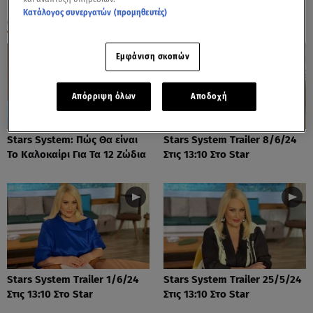
Κατάλογος συνεργατών (προμηθευτές)
ΟΛΑ ΤΑ ΒΙΝΤΕΟ
Εμφάνιση σκοπών
Απόρριψη όλων
Αποδοχή
Stars System: Πώς Θα είναι
Stars System Trailer 8/6/24
Το Καλοκαίρι Για Τα 12 Ζώδια
Στις 13:10 Στο Star
Stars System Trailer 1/6/24
Stars System Trailer 25/5/24
Στις 13:10 Στο Star
Στις 13:10 Στο Star