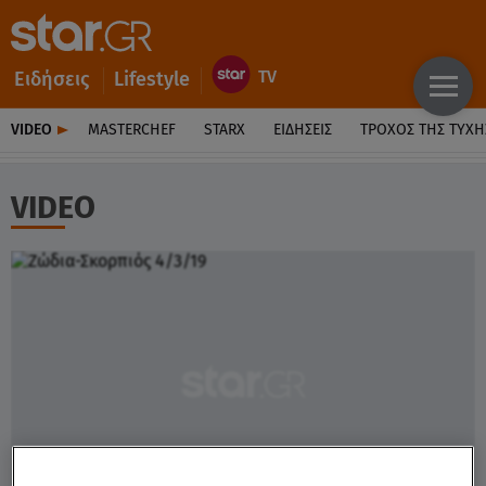
Ειδήσεις
Lifestyle
VIDEO
MASTERCHEF
STARX
ΕΙΔΉΣΕΙΣ
ΤΡΟΧΌΣ ΤΗΣ ΤΎΧΗ
VIDEO