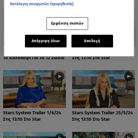
Κατάλογος συνεργατών (προμηθευτές)
Εμφάνιση σκοπών
Απόρριψη όλων
Αποδοχή
Stars System: Πώς Θα είναι
Stars System Trailer 8/6/24
Το Καλοκαίρι Για Τα 12 Ζώδια
Στις 13:10 Στο Star
Stars System Trailer 1/6/24
Stars System Trailer 25/5/24
Στις 13:10 Στο Star
Στις 13:10 Στο Star