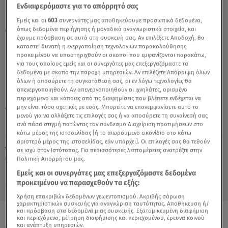
Ενδιαφερόμαστε για το απόρρητό σας
Εμείς και οι
603
συνεργάτες μας αποθηκεύουμε προσωπικά δεδομένα,
Ζώδια-Σκορπιός 4/3/19 - Video
όπως δεδομένα περιήγησης ή μοναδικά αναγνωριστικά στοιχεία, και
έχουμε πρόσβαση σε αυτά στη συσκευή σας. Αν επιλέξετε Αποδοχή, θα
καταστεί δυνατή η ενεργοποίηση τεχνολογιών παρακολούθησης
προκειμένου να υποστηριχθούν οι σκοποί που εμφανίζονται παρακάτω,
για τους οποίους εμείς και οι συνεργάτες μας επεξεργαζόμαστε τα
δεδομένα με σκοπό την παροχή υπηρεσιών. Αν επιλέξετε Απόρριψη όλων
όλων ή αποσύρετε τη συγκατάθεσή σας, οι εν λόγω τεχνολογίες θα
απενεργοποιηθούν. Αν απενεργοποιηθούν οι ιχνηλάτες, ορισμένο
περιεχόμενο και κάποιες από τις διαφημίσεις που βλέπετε ενδέχεται να
μην είναι τόσο σχετικές με εσάς. Μπορείτε να επανεμφανίσετε αυτό το
TAGS:
ΖΩΔΙΑ
ΑΣΗ ΜΠΗΛΙΟΥ
μενού για να αλλάξετε τις επιλογές σας ή να αποσύρετε τη συναίνεσή σας
ανά πάσα στιγμή πατώντας τον σύνδεσμο Διαχείριση προτιμήσεων στο
κάτω μέρος της ιστοσελίδας [ή το αιωρούμενο εικονίδιο στο κάτω
αριστερό μέρος της ιστοσελίδας, εάν υπάρχει]. Οι επιλογές σας θα τεθούν
Δευτέρα 10 Αυγούστου 2026
σε ισχύ στον Ιστότοπος. Για περισσότερες λεπτομέρειες ανατρέξτε στην
Πολιτική Απορρήτου μας.
04.03.19, 17:50
ΖΩΔΙΑ
Εμείς και οι συνεργάτες μας επεξεργαζόμαστε δεδομένα
προκειμένου να παρασχεθούν τα εξής:
Χρήση επακριβών δεδομένων γεωεντοπισμού. Ακριβής σάρωση
χαρακτηριστικών συσκευής για αναγνώριση ταυτότητας. Αποθήκευση ή/
και πρόσβαση στα δεδομένα μιας συσκευής. Εξατομικευμένη διαφήμιση
και περιεχόμενο, μέτρηση διαφήμισης και περιεχομένου, έρευνα κοινού
ΟΛΑ ΤΑ ΒΙΝΤΕΟ
και ανάπτυξη υπηρεσιών.