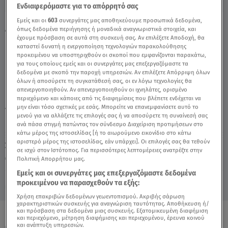
Ενδιαφερόμαστε για το απόρρητό σας
Εμείς και οι
603
συνεργάτες μας αποθηκεύουμε προσωπικά δεδομένα,
Ζώδια - Κριός 11/1/19 - Video
όπως δεδομένα περιήγησης ή μοναδικά αναγνωριστικά στοιχεία, και
έχουμε πρόσβαση σε αυτά στη συσκευή σας. Αν επιλέξετε Αποδοχή, θα
καταστεί δυνατή η ενεργοποίηση τεχνολογιών παρακολούθησης
προκειμένου να υποστηριχθούν οι σκοποί που εμφανίζονται παρακάτω,
για τους οποίους εμείς και οι συνεργάτες μας επεξεργαζόμαστε τα
δεδομένα με σκοπό την παροχή υπηρεσιών. Αν επιλέξετε Απόρριψη όλων
όλων ή αποσύρετε τη συγκατάθεσή σας, οι εν λόγω τεχνολογίες θα
απενεργοποιηθούν. Αν απενεργοποιηθούν οι ιχνηλάτες, ορισμένο
περιεχόμενο και κάποιες από τις διαφημίσεις που βλέπετε ενδέχεται να
μην είναι τόσο σχετικές με εσάς. Μπορείτε να επανεμφανίσετε αυτό το
TAGS:
ΖΩΔΙΑ
ΑΣΗ ΜΠΗΛΙΟΥ
μενού για να αλλάξετε τις επιλογές σας ή να αποσύρετε τη συναίνεσή σας
ανά πάσα στιγμή πατώντας τον σύνδεσμο Διαχείριση προτιμήσεων στο
κάτω μέρος της ιστοσελίδας [ή το αιωρούμενο εικονίδιο στο κάτω
αριστερό μέρος της ιστοσελίδας, εάν υπάρχει]. Οι επιλογές σας θα τεθούν
Σάββατο 8 Αυγούστου 2026
σε ισχύ στον Ιστότοπος. Για περισσότερες λεπτομέρειες ανατρέξτε στην
Πολιτική Απορρήτου μας.
11.01.19, 11:25
ΖΩΔΙΑ
Εμείς και οι συνεργάτες μας επεξεργαζόμαστε δεδομένα
προκειμένου να παρασχεθούν τα εξής:
Χρήση επακριβών δεδομένων γεωεντοπισμού. Ακριβής σάρωση
χαρακτηριστικών συσκευής για αναγνώριση ταυτότητας. Αποθήκευση ή/
και πρόσβαση στα δεδομένα μιας συσκευής. Εξατομικευμένη διαφήμιση
και περιεχόμενο, μέτρηση διαφήμισης και περιεχομένου, έρευνα κοινού
ΟΛΑ ΤΑ ΒΙΝΤΕΟ
και ανάπτυξη υπηρεσιών.