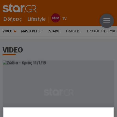
Ειδήσεις
Lifestyle
VIDEO
MASTERCHEF
STARX
ΕΙΔΉΣΕΙΣ
ΤΡΟΧΌΣ ΤΗΣ ΤΎΧΗ
VIDEO