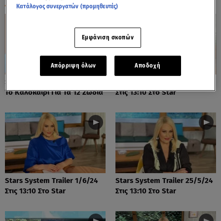
Κατάλογος συνεργατών (προμηθευτές)
Εμφάνιση σκοπών
Απόρριψη όλων
Αποδοχή
Stars System: Πώς Θα είναι
Stars System Trailer 8/6/24
Το Καλοκαίρι Για Τα 12 Ζώδια
Στις 13:10 Στο Star
Stars System Trailer 1/6/24
Stars System Trailer 25/5/24
Στις 13:10 Στο Star
Στις 13:10 Στο Star