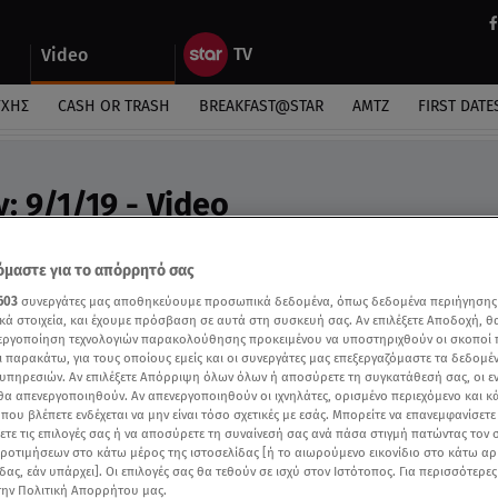
Video
ΎΧΗΣ
CASH OR TRASH
BREAKFAST@STAR
ΑΜΤΖ
FIRST DATE
: 9/1/19 - Video
ήλιου «Στη Φωλιά των ΚουΚου»
μαστε για το απόρρητό σας
603
συνεργάτες μας αποθηκεύουμε προσωπικά δεδομένα, όπως δεδομένα περιήγησης
κά στοιχεία, και έχουμε πρόσβαση σε αυτά στη συσκευή σας. Αν επιλέξετε Αποδοχή, θ
νεργοποίηση τεχνολογιών παρακολούθησης προκειμένου να υποστηριχθούν οι σκοποί
ι παρακάτω, για τους οποίους εμείς και οι συνεργάτες μας επεξεργαζόμαστε τα δεδομέ
υπηρεσιών. Αν επιλέξετε Απόρριψη όλων όλων ή αποσύρετε τη συγκατάθεσή σας, οι ε
 θα απενεργοποιηθούν. Αν απενεργοποιηθούν οι ιχνηλάτες, ορισμένο περιεχόμενο και κά
 που βλέπετε ενδέχεται να μην είναι τόσο σχετικές με εσάς. Μπορείτε να επανεμφανίσετ
ξετε τις επιλογές σας ή να αποσύρετε τη συναίνεσή σας ανά πάσα στιγμή πατώντας τον
προτιμήσεων στο κάτω μέρος της ιστοσελίδας [ή το αιωρούμενο εικονίδιο στο κάτω α
δας, εάν υπάρχει]. Οι επιλογές σας θα τεθούν σε ισχύ στον Ιστότοπος. Για περισσότερε
την Πολιτική Απορρήτου μας.