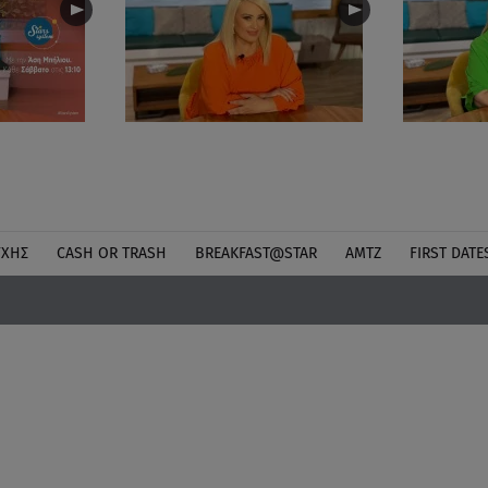
ΎΧΗΣ
CASH OR TRASH
BREAKFAST@STAR
ΑΜΤΖ
FIRST DATE