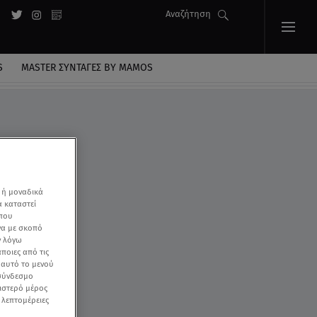
Αναζήτηση
S
MASTER ΣΥΝΤΑΓΈΣ BY MAMOS
 ή μοναδικά
α καταστεί
 που
να με σκοπό
ν λόγω
ποιες από τις
ε αυτό το μενού
 σύνδεσμο
ριστερό μέρος
ς λεπτομέρειες