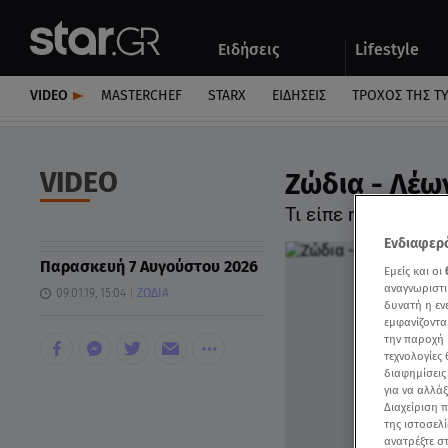
Αθλητικά
Quiz
Ειδήσεις
Lifestyle
Αυτοκίνητο
VIDEO
MASTERCHEF
STARX
ΕΙΔΉΣΕΙΣ
ΤΡΟΧΌΣ ΤΗΣ Τ
VIDEO
Ζώδια - Λέων
Τι είπε η Άση Μπ
Ενδιαφερό
Παρασκευή 7 Αυγούστου 2026
Εμείς και οι
αναγνωριστι
09.01.19, 15:04
ΖΩΔΙΑ
δυνατή η ε
εμφανίζοντα
την παροχή 
τεχνολογίες
διαφημίσεις
για να αλλά
Διαχείριση 
της ιστοσελί
ανατρέξτε σ