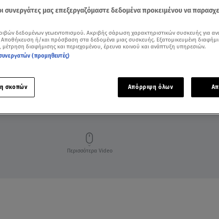
 οι συνεργάτες μας επεξεργαζόμαστε δεδομένα προκειμένου να παρασχ
ριβών δεδομένων γεωεντοπισμού. Ακριβής σάρωση χαρακτηριστικών συσκευής για αν
 Αποθήκευση ή/και πρόσβαση στα δεδομένα μιας συσκευής. Εξατομικευμένη διαφήμι
, μέτρηση διαφήμισης και περιεχομένου, έρευνα κοινού και ανάπτυξη υπηρεσιών.
συνεργατών (προμηθευτές)
η σκοπών
Απόρριψη όλων
Απ
ΜΠΗΛΙΟΥ
Περισσότερα Video