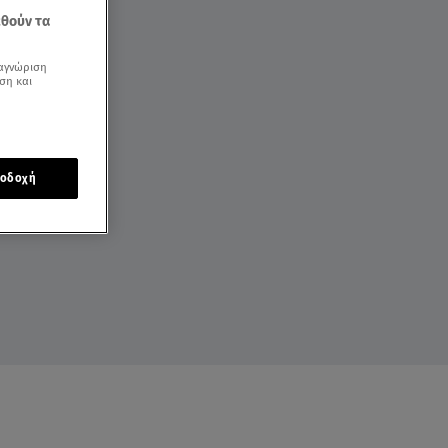
εθούν τα
αγνώριση
ση και
οδοχή