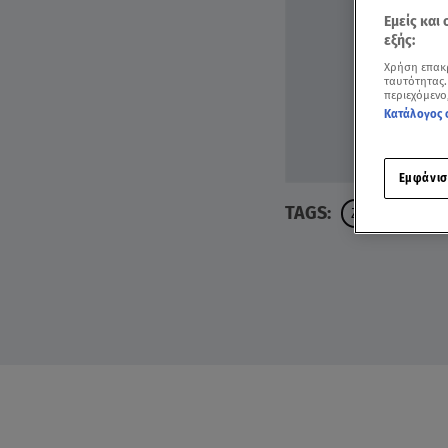
Εμείς και
εξής:
Χρήση επακ
ταυτότητας.
περιεχόμενο
Κατάλογος 
Εμφάνισ
TAGS:
ΖΩΔΙΑ
ΑΣΗ 