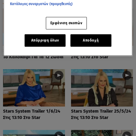
Κατάλογος συνεργατών (προμηθευτές)
Εμφάνιση σκοπών
Απόρριψη όλων
Αποδοχή
Stars System: Πώς Θα είναι
Stars System Trailer 8/6/24
Το Καλοκαίρι Για Τα 12 Ζώδια
Στις 13:10 Στο Star
Stars System Trailer 1/6/24
Stars System Trailer 25/5/24
Στις 13:10 Στο Star
Στις 13:10 Στο Star