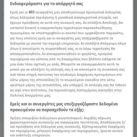
Ενδιαφερόμαστε για το απόρρητό σας
Εμείς και οι
603
συνεργάτες μας αποθηκεύουμε προσωπικά δεδομένα,
Τοξότης - 16/11/18 - Video
όπως δεδομένα περιήγησης ή μοναδικά αναγνωριστικά στοιχεία, και
έχουμε πρόσβαση σε αυτά στη συσκευή σας. Αν επιλέξετε Αποδοχή, θα
καταστεί δυνατή η ενεργοποίηση τεχνολογιών παρακολούθησης
προκειμένου να υποστηριχθούν οι σκοποί που εμφανίζονται παρακάτω,
για τους οποίους εμείς και οι συνεργάτες μας επεξεργαζόμαστε τα
δεδομένα με σκοπό την παροχή υπηρεσιών. Αν επιλέξετε Απόρριψη όλων
όλων ή αποσύρετε τη συγκατάθεσή σας, οι εν λόγω τεχνολογίες θα
απενεργοποιηθούν. Αν απενεργοποιηθούν οι ιχνηλάτες, ορισμένο
περιεχόμενο και κάποιες από τις διαφημίσεις που βλέπετε ενδέχεται να
μην είναι τόσο σχετικές με εσάς. Μπορείτε να επανεμφανίσετε αυτό το
TAGS:
ΑΣΗ ΜΠΗΛΙΟΥ
ΖΩΔΙΑ
μενού για να αλλάξετε τις επιλογές σας ή να αποσύρετε τη συναίνεσή σας
ανά πάσα στιγμή πατώντας τον σύνδεσμο Διαχείριση προτιμήσεων στο
κάτω μέρος της ιστοσελίδας [ή το αιωρούμενο εικονίδιο στο κάτω
αριστερό μέρος της ιστοσελίδας, εάν υπάρχει]. Οι επιλογές σας θα τεθούν
Πέμπτη 6 Αυγούστου 2026
σε ισχύ στον Ιστότοπος. Για περισσότερες λεπτομέρειες ανατρέξτε στην
Πολιτική Απορρήτου μας.
16.11.18, 15:39
ΖΩΔΙΑ
Εμείς και οι συνεργάτες μας επεξεργαζόμαστε δεδομένα
προκειμένου να παρασχεθούν τα εξής:
Χρήση επακριβών δεδομένων γεωεντοπισμού. Ακριβής σάρωση
χαρακτηριστικών συσκευής για αναγνώριση ταυτότητας. Αποθήκευση ή/
και πρόσβαση στα δεδομένα μιας συσκευής. Εξατομικευμένη διαφήμιση
και περιεχόμενο, μέτρηση διαφήμισης και περιεχομένου, έρευνα κοινού
ΟΛΑ ΤΑ ΒΙΝΤΕΟ
και ανάπτυξη υπηρεσιών.