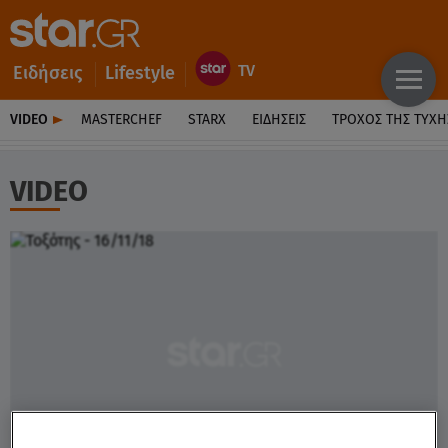
Ειδήσεις
Lifestyle
VIDEO
MASTERCHEF
STARX
ΕΙΔΉΣΕΙΣ
ΤΡΟΧΌΣ ΤΗΣ ΤΎΧΗ
VIDEO