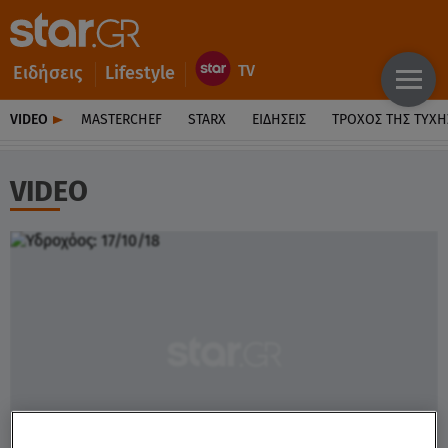
Ειδήσεις
Lifestyle
VIDEO
MASTERCHEF
STARX
ΕΙΔΉΣΕΙΣ
ΤΡΟΧΌΣ ΤΗΣ ΤΎΧΗ
VIDEO