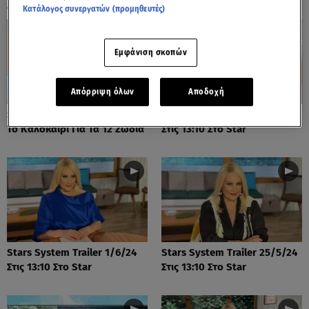
Κατάλογος συνεργατών (προμηθευτές)
Εμφάνιση σκοπών
Απόρριψη όλων
Αποδοχή
Stars System: Πώς Θα είναι
Stars System Trailer 8/6/24
Το Καλοκαίρι Για Τα 12 Ζώδια
Στις 13:10 Στο Star
Stars System Trailer 1/6/24
Stars System Trailer 25/5/24
Στις 13:10 Στο Star
Στις 13:10 Στο Star