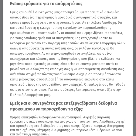
Ενδιαφερόμαστε για το απόρρητό σας
Εμείς και οι
603
συνεργάτες μας αποθηκεύουμε προσωπικά δεδομένα,
Υδροχόος: 17/10/18 - Video
όπως δεδομένα περιήγησης ή μοναδικά αναγνωριστικά στοιχεία, και
έχουμε πρόσβαση σε αυτά στη συσκευή σας. Αν επιλέξετε Αποδοχή, θα
καταστεί δυνατή η ενεργοποίηση τεχνολογιών παρακολούθησης
προκειμένου να υποστηριχθούν οι σκοποί που εμφανίζονται παρακάτω,
για τους οποίους εμείς και οι συνεργάτες μας επεξεργαζόμαστε τα
δεδομένα με σκοπό την παροχή υπηρεσιών. Αν επιλέξετε Απόρριψη όλων
όλων ή αποσύρετε τη συγκατάθεσή σας, οι εν λόγω τεχνολογίες θα
απενεργοποιηθούν. Αν απενεργοποιηθούν οι ιχνηλάτες, ορισμένο
περιεχόμενο και κάποιες από τις διαφημίσεις που βλέπετε ενδέχεται να
μην είναι τόσο σχετικές με εσάς. Μπορείτε να επανεμφανίσετε αυτό το
TAGS:
ΑΣΗ ΜΠΗΛΙΟΥ
ΖΩΔΙΑ
μενού για να αλλάξετε τις επιλογές σας ή να αποσύρετε τη συναίνεσή σας
ανά πάσα στιγμή πατώντας τον σύνδεσμο Διαχείριση προτιμήσεων στο
κάτω μέρος της ιστοσελίδας [ή το αιωρούμενο εικονίδιο στο κάτω
αριστερό μέρος της ιστοσελίδας, εάν υπάρχει]. Οι επιλογές σας θα τεθούν
Σάββατο 8 Αυγούστου 2026
σε ισχύ στον Ιστότοπος. Για περισσότερες λεπτομέρειες ανατρέξτε στην
Πολιτική Απορρήτου μας.
17.10.18, 17:35
ΖΩΔΙΑ
Εμείς και οι συνεργάτες μας επεξεργαζόμαστε δεδομένα
προκειμένου να παρασχεθούν τα εξής:
Χρήση επακριβών δεδομένων γεωεντοπισμού. Ακριβής σάρωση
χαρακτηριστικών συσκευής για αναγνώριση ταυτότητας. Αποθήκευση ή/
και πρόσβαση στα δεδομένα μιας συσκευής. Εξατομικευμένη διαφήμιση
και περιεχόμενο, μέτρηση διαφήμισης και περιεχομένου, έρευνα κοινού
ΟΛΑ ΤΑ ΒΙΝΤΕΟ
και ανάπτυξη υπηρεσιών.