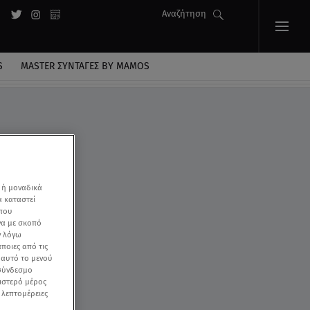
Αναζήτηση
S
MASTER ΣΥΝΤΑΓΈΣ BY MAMOS
 ή μοναδικά
α καταστεί
 που
να με σκοπό
ν λόγω
ποιες από τις
ε αυτό το μενού
 σύνδεσμο
ριστερό μέρος
ς λεπτομέρειες