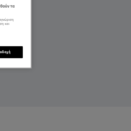
εθούν τα
αγνώριση
ση και
οδοχή