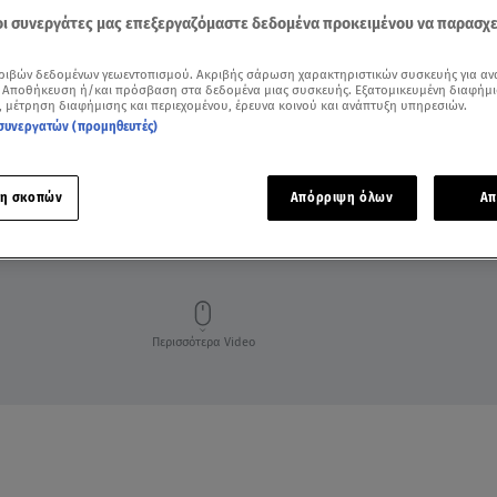
 οι συνεργάτες μας επεξεργαζόμαστε δεδομένα προκειμένου να παρασχ
ριβών δεδομένων γεωεντοπισμού. Ακριβής σάρωση χαρακτηριστικών συσκευής για αν
 Αποθήκευση ή/και πρόσβαση στα δεδομένα μιας συσκευής. Εξατομικευμένη διαφήμι
, μέτρηση διαφήμισης και περιεχομένου, έρευνα κοινού και ανάπτυξη υπηρεσιών.
συνεργατών (προμηθευτές)
η σκοπών
Απόρριψη όλων
Απ
ΖΩΔΙΑ
Περισσότερα Video