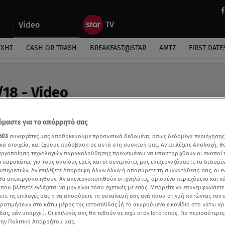
Video
ΎΧΗΣ
CASH OR TRASH
BREAKFAST@STAR
ΑΜΤΖ
FIRST DATE
/18 - Video
ήλιου «Στη Φωλιά των ΚουΚου»
μαστε για το απόρρητό σας
603
συνεργάτες μας αποθηκεύουμε προσωπικά δεδομένα, όπως δεδομένα περιήγησης
κά στοιχεία, και έχουμε πρόσβαση σε αυτά στη συσκευή σας. Αν επιλέξετε Αποδοχή, θ
νεργοποίηση τεχνολογιών παρακολούθησης προκειμένου να υποστηριχθούν οι σκοποί
ι παρακάτω, για τους οποίους εμείς και οι συνεργάτες μας επεξεργαζόμαστε τα δεδομέ
υπηρεσιών. Αν επιλέξετε Απόρριψη όλων όλων ή αποσύρετε τη συγκατάθεσή σας, οι ε
 θα απενεργοποιηθούν. Αν απενεργοποιηθούν οι ιχνηλάτες, ορισμένο περιεχόμενο και κά
 που βλέπετε ενδέχεται να μην είναι τόσο σχετικές με εσάς. Μπορείτε να επανεμφανίσετ
ξετε τις επιλογές σας ή να αποσύρετε τη συναίνεσή σας ανά πάσα στιγμή πατώντας τον
προτιμήσεων στο κάτω μέρος της ιστοσελίδας [ή το αιωρούμενο εικονίδιο στο κάτω α
δας, εάν υπάρχει]. Οι επιλογές σας θα τεθούν σε ισχύ στον Ιστότοπος. Για περισσότερε
την Πολιτική Απορρήτου μας.