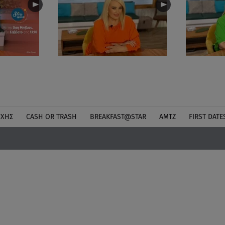
ΎΧΗΣ
CASH OR TRASH
BREAKFAST@STAR
ΑΜΤΖ
FIRST DATE