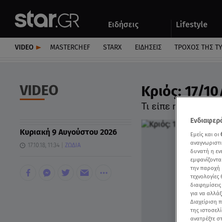
Αθλητικά
Quiz
Ειδήσεις
Lifestyle
Αυτοκίνητο
VIDEO
MASTERCHEF
STARX
ΕΙΔΉΣΕΙΣ
ΤΡΟΧΌΣ ΤΗΣ Τ
VIDEO
Κριός: 17/10
Τι είπε η Άση Μπ
Ενδιαφερό
Κυριακή 9 Αυγούστου 2026
Εμείς και οι
αναγνωριστι
17.10.18, 11:34
ΖΩΔΙΑ
δυνατή η ε
εμφανίζοντα
την παροχή 
τεχνολογίες
διαφημίσεις
για να αλλά
Διαχείριση 
της ιστοσελί
ανατρέξτε σ