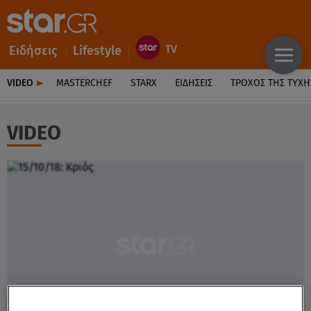
Ειδήσεις
Lifestyle
VIDEO
MASTERCHEF
STARX
ΕΙΔΉΣΕΙΣ
ΤΡΟΧΌΣ ΤΗΣ ΤΎΧΗ
VIDEO