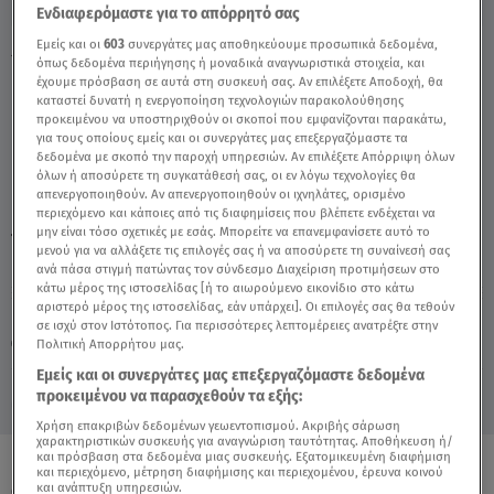
Ενδιαφερόμαστε για το απόρρητό σας
Εμείς και οι
603
συνεργάτες μας αποθηκεύουμε προσωπικά δεδομένα,
15/10/18: Κριός - Video
όπως δεδομένα περιήγησης ή μοναδικά αναγνωριστικά στοιχεία, και
έχουμε πρόσβαση σε αυτά στη συσκευή σας. Αν επιλέξετε Αποδοχή, θα
καταστεί δυνατή η ενεργοποίηση τεχνολογιών παρακολούθησης
προκειμένου να υποστηριχθούν οι σκοποί που εμφανίζονται παρακάτω,
για τους οποίους εμείς και οι συνεργάτες μας επεξεργαζόμαστε τα
δεδομένα με σκοπό την παροχή υπηρεσιών. Αν επιλέξετε Απόρριψη όλων
όλων ή αποσύρετε τη συγκατάθεσή σας, οι εν λόγω τεχνολογίες θα
απενεργοποιηθούν. Αν απενεργοποιηθούν οι ιχνηλάτες, ορισμένο
περιεχόμενο και κάποιες από τις διαφημίσεις που βλέπετε ενδέχεται να
μην είναι τόσο σχετικές με εσάς. Μπορείτε να επανεμφανίσετε αυτό το
TAGS:
ΖΩΔΙΑ
ΑΣΗ ΜΠΗΛΙΟΥ
ΚΡΙΟΣ
μενού για να αλλάξετε τις επιλογές σας ή να αποσύρετε τη συναίνεσή σας
ανά πάσα στιγμή πατώντας τον σύνδεσμο Διαχείριση προτιμήσεων στο
κάτω μέρος της ιστοσελίδας [ή το αιωρούμενο εικονίδιο στο κάτω
αριστερό μέρος της ιστοσελίδας, εάν υπάρχει]. Οι επιλογές σας θα τεθούν
Παρασκευή 7 Αυγούστου 2026
σε ισχύ στον Ιστότοπος. Για περισσότερες λεπτομέρειες ανατρέξτε στην
Πολιτική Απορρήτου μας.
15.10.18, 13:22
ΖΩΔΙΑ
Εμείς και οι συνεργάτες μας επεξεργαζόμαστε δεδομένα
προκειμένου να παρασχεθούν τα εξής:
Χρήση επακριβών δεδομένων γεωεντοπισμού. Ακριβής σάρωση
χαρακτηριστικών συσκευής για αναγνώριση ταυτότητας. Αποθήκευση ή/
και πρόσβαση στα δεδομένα μιας συσκευής. Εξατομικευμένη διαφήμιση
και περιεχόμενο, μέτρηση διαφήμισης και περιεχομένου, έρευνα κοινού
ΟΛΑ ΤΑ ΒΙΝΤΕΟ
και ανάπτυξη υπηρεσιών.