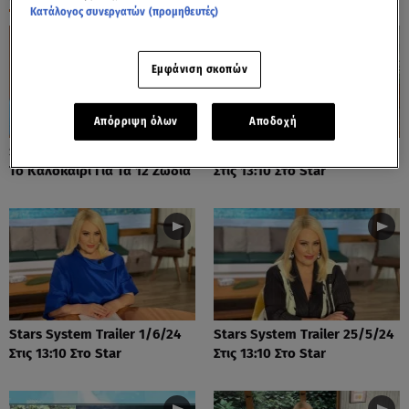
Κατάλογος συνεργατών (προμηθευτές)
Εμφάνιση σκοπών
Απόρριψη όλων
Αποδοχή
Stars System: Πώς Θα είναι
Stars System Trailer 8/6/24
Το Καλοκαίρι Για Τα 12 Ζώδια
Στις 13:10 Στο Star
Stars System Trailer 1/6/24
Stars System Trailer 25/5/24
Στις 13:10 Στο Star
Στις 13:10 Στο Star