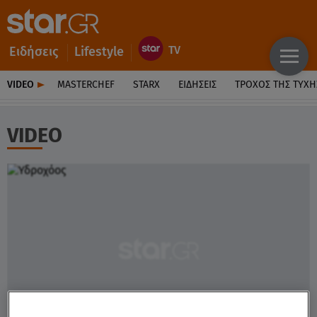
Ειδήσεις
Lifestyle
VIDEO
MASTERCHEF
STARX
ΕΙΔΉΣΕΙΣ
ΤΡΟΧΌΣ ΤΗΣ ΤΎΧΗ
VIDEO