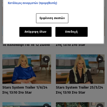
Κατάλογος συνεργατών (προμηθευτές)
Εμφάνιση σκοπών
Απόρριψη όλων
Αποδοχή
Stars System: Πώς Θα είναι
Stars System Trailer 8/6/24
Το Καλοκαίρι Για Τα 12 Ζώδια
Στις 13:10 Στο Star
Stars System Trailer 1/6/24
Stars System Trailer 25/5/24
Στις 13:10 Στο Star
Στις 13:10 Στο Star