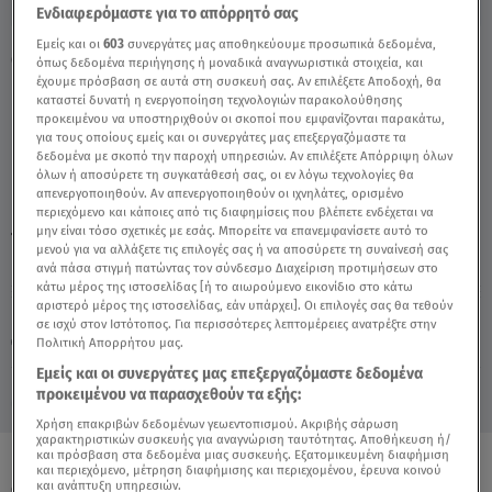
Ενδιαφερόμαστε για το απόρρητό σας
Εμείς και οι
603
συνεργάτες μας αποθηκεύουμε προσωπικά δεδομένα,
Ο Υδροχόος σήμερα: 4/9/2018 - Video
όπως δεδομένα περιήγησης ή μοναδικά αναγνωριστικά στοιχεία, και
έχουμε πρόσβαση σε αυτά στη συσκευή σας. Αν επιλέξετε Αποδοχή, θα
καταστεί δυνατή η ενεργοποίηση τεχνολογιών παρακολούθησης
προκειμένου να υποστηριχθούν οι σκοποί που εμφανίζονται παρακάτω,
για τους οποίους εμείς και οι συνεργάτες μας επεξεργαζόμαστε τα
δεδομένα με σκοπό την παροχή υπηρεσιών. Αν επιλέξετε Απόρριψη όλων
όλων ή αποσύρετε τη συγκατάθεσή σας, οι εν λόγω τεχνολογίες θα
απενεργοποιηθούν. Αν απενεργοποιηθούν οι ιχνηλάτες, ορισμένο
περιεχόμενο και κάποιες από τις διαφημίσεις που βλέπετε ενδέχεται να
μην είναι τόσο σχετικές με εσάς. Μπορείτε να επανεμφανίσετε αυτό το
TAGS:
ΖΩΔΙΑ
ΥΔΡΟΧΟΟΣ
μενού για να αλλάξετε τις επιλογές σας ή να αποσύρετε τη συναίνεσή σας
ανά πάσα στιγμή πατώντας τον σύνδεσμο Διαχείριση προτιμήσεων στο
κάτω μέρος της ιστοσελίδας [ή το αιωρούμενο εικονίδιο στο κάτω
αριστερό μέρος της ιστοσελίδας, εάν υπάρχει]. Οι επιλογές σας θα τεθούν
Παρασκευή 7 Αυγούστου 2026
σε ισχύ στον Ιστότοπος. Για περισσότερες λεπτομέρειες ανατρέξτε στην
Πολιτική Απορρήτου μας.
04.09.18, 15:13
ΖΩΔΙΑ
Εμείς και οι συνεργάτες μας επεξεργαζόμαστε δεδομένα
προκειμένου να παρασχεθούν τα εξής:
Χρήση επακριβών δεδομένων γεωεντοπισμού. Ακριβής σάρωση
χαρακτηριστικών συσκευής για αναγνώριση ταυτότητας. Αποθήκευση ή/
και πρόσβαση στα δεδομένα μιας συσκευής. Εξατομικευμένη διαφήμιση
και περιεχόμενο, μέτρηση διαφήμισης και περιεχομένου, έρευνα κοινού
ΟΛΑ ΤΑ ΒΙΝΤΕΟ
και ανάπτυξη υπηρεσιών.