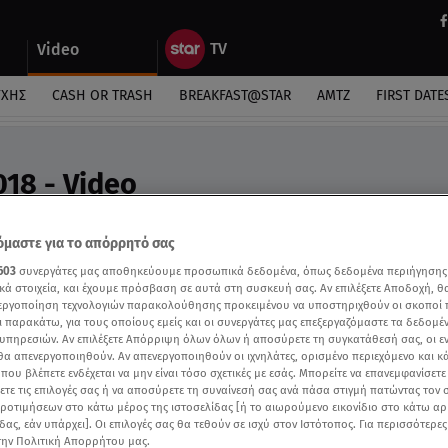
Video
ΎΧΗΣ
CASH OR TRASH
BREAKFAST@STAR
ΑΜΤΖ
FIRST DATE
018 - Video
προβλέψεις της Λέτας Μπεζεργιάννη
μαστε για το απόρρητό σας
603
συνεργάτες μας αποθηκεύουμε προσωπικά δεδομένα, όπως δεδομένα περιήγησης
κά στοιχεία, και έχουμε πρόσβαση σε αυτά στη συσκευή σας. Αν επιλέξετε Αποδοχή, θ
νεργοποίηση τεχνολογιών παρακολούθησης προκειμένου να υποστηριχθούν οι σκοποί
ι παρακάτω, για τους οποίους εμείς και οι συνεργάτες μας επεξεργαζόμαστε τα δεδομέ
υπηρεσιών. Αν επιλέξετε Απόρριψη όλων όλων ή αποσύρετε τη συγκατάθεσή σας, οι ε
 θα απενεργοποιηθούν. Αν απενεργοποιηθούν οι ιχνηλάτες, ορισμένο περιεχόμενο και κά
 που βλέπετε ενδέχεται να μην είναι τόσο σχετικές με εσάς. Μπορείτε να επανεμφανίσετ
ξετε τις επιλογές σας ή να αποσύρετε τη συναίνεσή σας ανά πάσα στιγμή πατώντας τον
προτιμήσεων στο κάτω μέρος της ιστοσελίδας [ή το αιωρούμενο εικονίδιο στο κάτω α
δας, εάν υπάρχει]. Οι επιλογές σας θα τεθούν σε ισχύ στον Ιστότοπος. Για περισσότερε
την Πολιτική Απορρήτου μας.