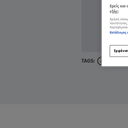
Εμείς και
εξής:
Χρήση επακ
ταυτότητας.
περιεχόμενο
Κατάλογος 
Εμφάνισ
TAGS:
ΖΩΔΙΑ
ΛΕΩΝ