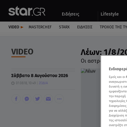
Αθλητικά
Quiz
Ειδήσεις
Lifestyle
Αυτοκίνητο
VIDEO
MASTERCHEF
STARX
ΕΙΔΉΣΕΙΣ
ΤΡΟΧΌΣ ΤΗΣ Τ
VIDEO
Λέων: 1/8/2
Οι αστρολογικές 
Ενδιαφερό
Σάββατο 8 Αυγούστου 2026
Εμείς και οι
αναγνωριστι
01.08.18, 10:49
ΖΩΔΙΑ
δυνατή η ε
εμφανίζοντα
την παροχή 
τεχνολογίες
διαφημίσεις
για να αλλά
Διαχείριση 
της ιστοσελί
ανατρέξτε σ