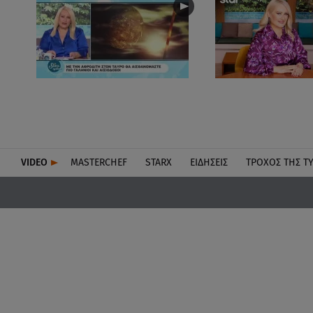
VIDEO
MASTERCHEF
STARX
ΕΙΔΉΣΕΙΣ
ΤΡΟΧΌΣ ΤΗΣ Τ