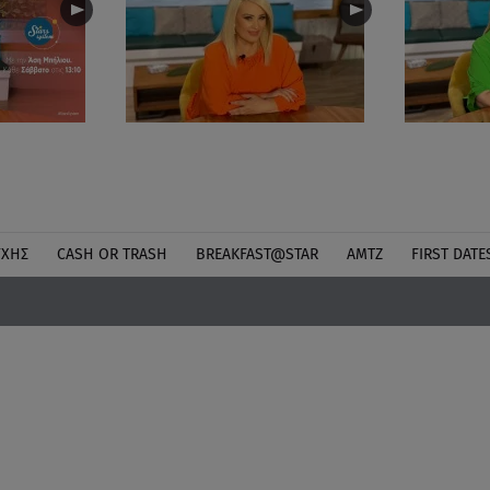
ΎΧΗΣ
CASH OR TRASH
BREAKFAST@STAR
ΑΜΤΖ
FIRST DATE