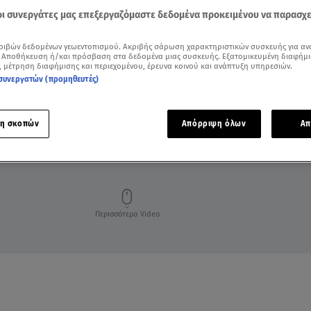
 οι συνεργάτες μας επεξεργαζόμαστε δεδομένα προκειμένου να παρασχ
ριβών δεδομένων γεωεντοπισμού. Ακριβής σάρωση χαρακτηριστικών συσκευής για αν
 Αποθήκευση ή/και πρόσβαση στα δεδομένα μιας συσκευής. Εξατομικευμένη διαφήμι
, μέτρηση διαφήμισης και περιεχομένου, έρευνα κοινού και ανάπτυξη υπηρεσιών.
συνεργατών (προμηθευτές)
η σκοπών
Απόρριψη όλων
Απ
Περισσότερα Video