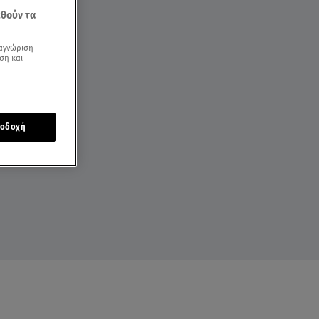
εθούν τα
αγνώριση
ση και
οδοχή