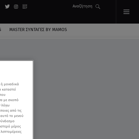
Αναζήτηση
S
MASTER ΣΥΝΤΑΓΈΣ BY MAMOS
 ή μοναδικά
α καταστεί
 που
να με σκοπό
ν λόγω
ποιες από τις
ε αυτό το μενού
 σύνδεσμο
ριστερό μέρος
ς λεπτομέρειες