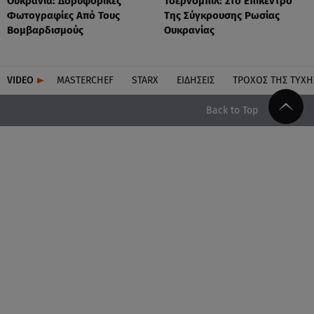
Ουκρανία: Δορυφορικές
Τσερνόμπιλ: Στο Επίκεντρο
Φωτογραφίες Από Τους
Της Σύγκρουσης Ρωσίας
Βομβαρδισμούς
Ουκρανίας
VIDEO
MASTERCHEF
STARX
ΕΙΔΉΣΕΙΣ
ΤΡΟΧΌΣ ΤΗΣ ΤΎΧΗ
Back to Top