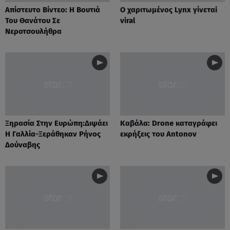
Απίστευτο Βίντεο: Η Βουτιά
O χαριτωμένος Lynx γίνεταi
Του Θανάτου Σε
viral
Νεροτσουλήθρα
Ξηρασία Στην Ευρώπη:Διψάει
Καβάλα: Drone καταγράφει
Η Γαλλία-Ξεράθηκαν Ρήνος
εκρήξεις του Antonov
Δούναβης