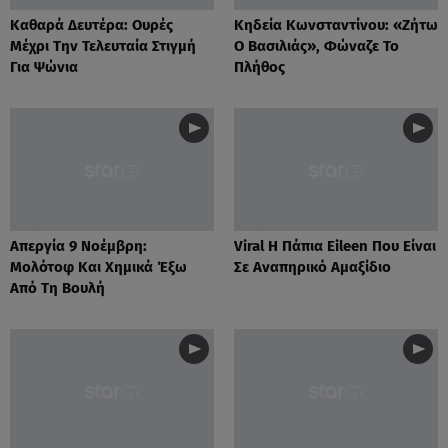
Καθαρά Δευτέρα: Ουρές
Κηδεία Κωνσταντίνου: «Ζήτω
Μέχρι Την Τελευταία Στιγμή
Ο Βασιλιάς», Φώναζε Το
Για Ψώνια
Πλήθος
Απεργία 9 Νοέμβρη:
Viral Η Πάπια Eileen Που Είναι
Μολότοφ Και Χημικά Έξω
Σε Αναπηρικό Αμαξίδιο
Από Τη Βουλή