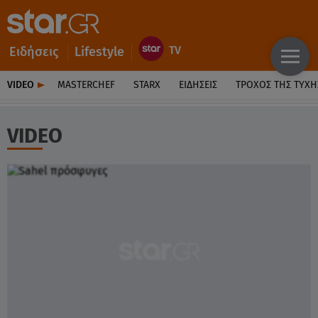
Ειδήσεις
Lifestyle
VIDEO
MASTERCHEF
STARX
ΕΙΔΉΣΕΙΣ
ΤΡΟΧΌΣ ΤΗΣ ΤΎΧΗ
VIDEO