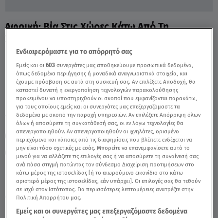
Αφρική: Βία Στις Χώρες Κάτω Από Τη
Σαχάρα Και Πρόσφυγες - Video
Ενδιαφερόμαστε για το απόρρητό σας
Εμείς και οι
603
συνεργάτες μας αποθηκεύουμε προσωπικά δεδομένα,
όπως δεδομένα περιήγησης ή μοναδικά αναγνωριστικά στοιχεία, και
έχουμε πρόσβαση σε αυτά στη συσκευή σας. Αν επιλέξετε Αποδοχή, θα
καταστεί δυνατή η ενεργοποίηση τεχνολογιών παρακολούθησης
προκειμένου να υποστηριχθούν οι σκοποί που εμφανίζονται παρακάτω,
για τους οποίους εμείς και οι συνεργάτες μας επεξεργαζόμαστε τα
δεδομένα με σκοπό την παροχή υπηρεσιών. Αν επιλέξετε Απόρριψη όλων
TAGS:
VIDEO OF THE DAY
ΑΦΡΙΚΗ
SAHEL
όλων ή αποσύρετε τη συγκατάθεσή σας, οι εν λόγω τεχνολογίες θα
απενεργοποιηθούν. Αν απενεργοποιηθούν οι ιχνηλάτες, ορισμένο
ΥΠΟΣΑΧΑΡΙΑ ΑΦΡΙΚΗ
ΒΙΑ ΑΦΡΙΚΗ
ΑΦΡΙΚΗ ΠΟΛΕΜΟΣ
περιεχόμενο και κάποιες από τις διαφημίσεις που βλέπετε ενδέχεται να
μην είναι τόσο σχετικές με εσάς. Μπορείτε να επανεμφανίσετε αυτό το
ΠΡΟΣΦΥΓΕΣ
ΟΗΕ
μενού για να αλλάξετε τις επιλογές σας ή να αποσύρετε τη συναίνεσή σας
ανά πάσα στιγμή πατώντας τον σύνδεσμο Διαχείριση προτιμήσεων στο
κάτω μέρος της ιστοσελίδας [ή το αιωρούμενο εικονίδιο στο κάτω
αριστερό μέρος της ιστοσελίδας, εάν υπάρχει]. Οι επιλογές σας θα τεθούν
Πέμπτη 6 Αυγούστου 2026
σε ισχύ στον Ιστότοπος. Για περισσότερες λεπτομέρειες ανατρέξτε στην
24.01.21, 14:53
VIDEO OF THE DAY
Πολιτική Απορρήτου μας.
Πηγή: Video Photo AP
Εμείς και οι συνεργάτες μας επεξεργαζόμαστε δεδομένα