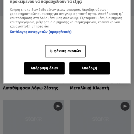
προκειμένου να παρασχεθούν τα εξής:
Χρήση επακριβών δεδομένων γεωεντοπισμού. Ακριβής σάρωση
χαρακτηριστικών συσκευής για αναγνώριση ταυτότητας. Αποθήκευση ή/
και πρόσβαση στα δεδομένα μιας συσκευής. Εξατομικευμένη διαφήμιση
και περιεχόμενο, μέτρηση διαφήμισης και περιεχομένου, έρευνα κοινού
και ανάπτυξη υπηρεσιών.
ΟΛΑ ΤΑ ΒΙΝΤΕΟ
Κατάλογος συνεργατών (προμηθευτές)
Εμφάνιση σκοπών
Απόρριψη όλων
Αποδοχή
Μέλη Της Βασιλικής Φρουράς
Εκπληκτικά Έργα Τέχνης Από
Λιποθύμησαν Λόγω Ζέστης
Μεταλλική Κλωστή