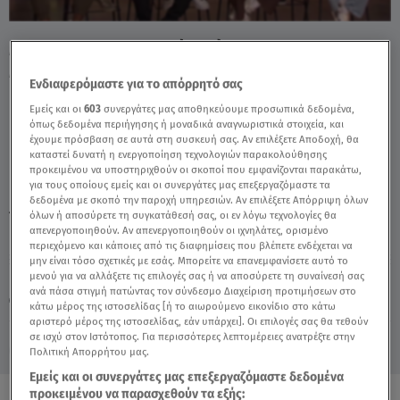
MasterChef: Το Γλυκό «Λύτρωσε» Τους
Μπλε - Video
Ενδιαφερόμαστε για το απόρρητό σας
Εμείς και οι
603
συνεργάτες μας αποθηκεύουμε προσωπικά δεδομένα,
όπως δεδομένα περιήγησης ή μοναδικά αναγνωριστικά στοιχεία, και
έχουμε πρόσβαση σε αυτά στη συσκευή σας. Αν επιλέξετε Αποδοχή, θα
καταστεί δυνατή η ενεργοποίηση τεχνολογιών παρακολούθησης
προκειμένου να υποστηριχθούν οι σκοποί που εμφανίζονται παρακάτω,
για τους οποίους εμείς και οι συνεργάτες μας επεξεργαζόμαστε τα
δεδομένα με σκοπό την παροχή υπηρεσιών. Αν επιλέξετε Απόρριψη όλων
TAGS:
όλων ή αποσύρετε τη συγκατάθεσή σας, οι εν λόγω τεχνολογίες θα
MASTERCHEF
ΟΜΑΔΙΚΗ
MASTERCHEF 10
απενεργοποιηθούν. Αν απενεργοποιηθούν οι ιχνηλάτες, ορισμένο
περιεχόμενο και κάποιες από τις διαφημίσεις που βλέπετε ενδέχεται να
μην είναι τόσο σχετικές με εσάς. Μπορείτε να επανεμφανίσετε αυτό το
Παρασκευή 7 Αυγούστου 2026
μενού για να αλλάξετε τις επιλογές σας ή να αποσύρετε τη συναίνεσή σας
ανά πάσα στιγμή πατώντας τον σύνδεσμο Διαχείριση προτιμήσεων στο
07.05.26, 21:55
MEDIA
κάτω μέρος της ιστοσελίδας [ή το αιωρούμενο εικονίδιο στο κάτω
αριστερό μέρος της ιστοσελίδας, εάν υπάρχει]. Οι επιλογές σας θα τεθούν
σε ισχύ στον Ιστότοπος. Για περισσότερες λεπτομέρειες ανατρέξτε στην
Πολιτική Απορρήτου μας.
Εμείς και οι συνεργάτες μας επεξεργαζόμαστε δεδομένα
προκειμένου να παρασχεθούν τα εξής: