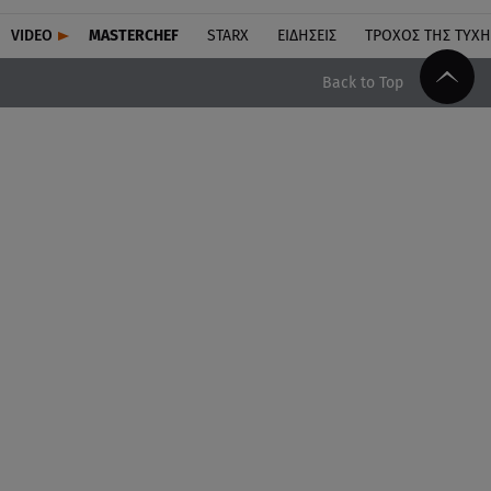
VIDEO
MASTERCHEF
STARX
ΕΙΔΉΣΕΙΣ
ΤΡΟΧΌΣ ΤΗΣ ΤΎΧΗ
Back to Top