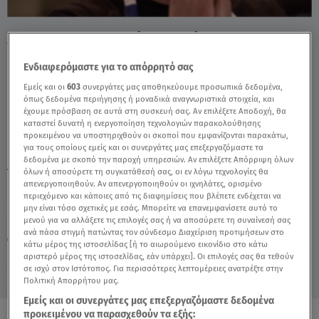
MasterChef: Το Καλύτερο Πιάτο, Έδωσε Τη
Νίκη Στην Μπριγάδα - Video
Ενδιαφερόμαστε για το απόρρητό σας
Εμείς και οι
603
συνεργάτες μας αποθηκεύουμε προσωπικά δεδομένα,
όπως δεδομένα περιήγησης ή μοναδικά αναγνωριστικά στοιχεία, και
έχουμε πρόσβαση σε αυτά στη συσκευή σας. Αν επιλέξετε Αποδοχή, θα
καταστεί δυνατή η ενεργοποίηση τεχνολογιών παρακολούθησης
προκειμένου να υποστηριχθούν οι σκοποί που εμφανίζονται παρακάτω,
για τους οποίους εμείς και οι συνεργάτες μας επεξεργαζόμαστε τα
δεδομένα με σκοπό την παροχή υπηρεσιών. Αν επιλέξετε Απόρριψη όλων
TAGS:
όλων ή αποσύρετε τη συγκατάθεσή σας, οι εν λόγω τεχνολογίες θα
MASTERCHEF 2026
MASTERCHEF
απενεργοποιηθούν. Αν απενεργοποιηθούν οι ιχνηλάτες, ορισμένο
περιεχόμενο και κάποιες από τις διαφημίσεις που βλέπετε ενδέχεται να
μην είναι τόσο σχετικές με εσάς. Μπορείτε να επανεμφανίσετε αυτό το
Κυριακή 9 Αυγούστου 2026
μενού για να αλλάξετε τις επιλογές σας ή να αποσύρετε τη συναίνεσή σας
ανά πάσα στιγμή πατώντας τον σύνδεσμο Διαχείριση προτιμήσεων στο
29.04.26, 00:00
MEDIA
κάτω μέρος της ιστοσελίδας [ή το αιωρούμενο εικονίδιο στο κάτω
αριστερό μέρος της ιστοσελίδας, εάν υπάρχει]. Οι επιλογές σας θα τεθούν
σε ισχύ στον Ιστότοπος. Για περισσότερες λεπτομέρειες ανατρέξτε στην
Πολιτική Απορρήτου μας.
Εμείς και οι συνεργάτες μας επεξεργαζόμαστε δεδομένα
προκειμένου να παρασχεθούν τα εξής: