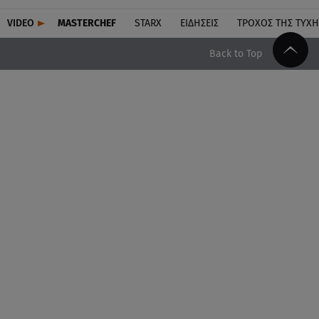
VIDEO
MASTERCHEF
STARX
ΕΙΔΉΣΕΙΣ
ΤΡΟΧΌΣ ΤΗΣ ΤΎΧΗ
Back to Top