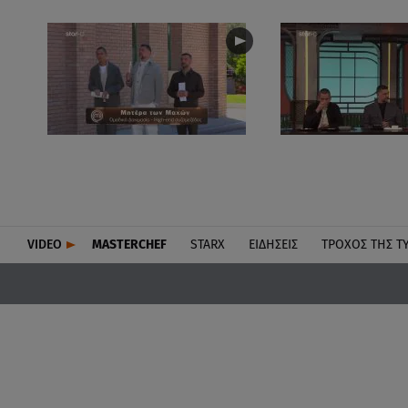
VIDEO
MASTERCHEF
STARX
ΕΙΔΉΣΕΙΣ
ΤΡΟΧΌΣ ΤΗΣ Τ