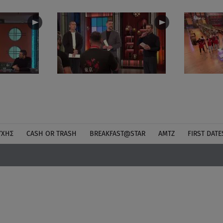
ΎΧΗΣ
CASH OR TRASH
BREAKFAST@STAR
ΑΜΤΖ
FIRST DATE