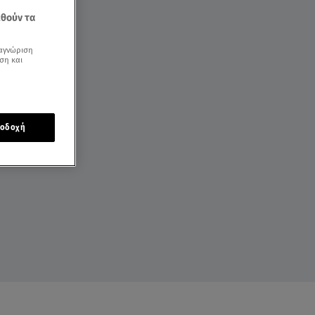
εθούν τα
αγνώριση
ση και
οδοχή