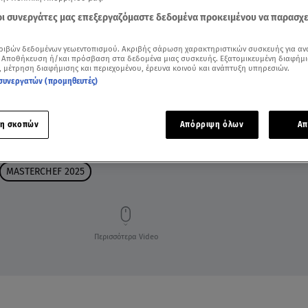
 οι συνεργάτες μας επεξεργαζόμαστε δεδομένα προκειμένου να παρασχ
ριβών δεδομένων γεωεντοπισμού. Ακριβής σάρωση χαρακτηριστικών συσκευής για αν
 Αποθήκευση ή/και πρόσβαση στα δεδομένα μιας συσκευής. Εξατομικευμένη διαφήμι
, μέτρηση διαφήμισης και περιεχομένου, έρευνα κοινού και ανάπτυξη υπηρεσιών.
συνεργατών (προμηθευτές)
η σκοπών
Απόρριψη όλων
Απ
MASTERCHEF 2025
Περισσότερα Video