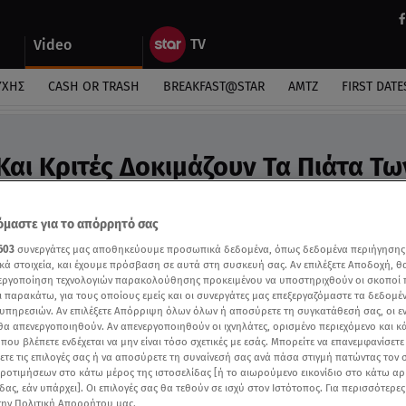
Video
ΎΧΗΣ
CASH OR TRASH
BREAKFAST@STAR
ΑΜΤΖ
FIRST DATE
Και Κριτές Δοκιμάζουν Τα Πιάτα Τω
 Video
γείρεψαν για 58 καλεσμένους
μαστε για το απόρρητό σας
603
συνεργάτες μας αποθηκεύουμε προσωπικά δεδομένα, όπως δεδομένα περιήγησης
κά στοιχεία, και έχουμε πρόσβαση σε αυτά στη συσκευή σας. Αν επιλέξετε Αποδοχή, θ
νεργοποίηση τεχνολογιών παρακολούθησης προκειμένου να υποστηριχθούν οι σκοποί
ι παρακάτω, για τους οποίους εμείς και οι συνεργάτες μας επεξεργαζόμαστε τα δεδομέ
υπηρεσιών. Αν επιλέξετε Απόρριψη όλων όλων ή αποσύρετε τη συγκατάθεσή σας, οι ε
 θα απενεργοποιηθούν. Αν απενεργοποιηθούν οι ιχνηλάτες, ορισμένο περιεχόμενο και κά
 που βλέπετε ενδέχεται να μην είναι τόσο σχετικές με εσάς. Μπορείτε να επανεμφανίσετ
ξετε τις επιλογές σας ή να αποσύρετε τη συναίνεσή σας ανά πάσα στιγμή πατώντας τον
προτιμήσεων στο κάτω μέρος της ιστοσελίδας [ή το αιωρούμενο εικονίδιο στο κάτω α
δας, εάν υπάρχει]. Οι επιλογές σας θα τεθούν σε ισχύ στον Ιστότοπος. Για περισσότερε
την Πολιτική Απορρήτου μας.