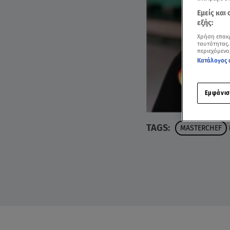
Εμείς και
εξής:
Χρήση επακ
ταυτότητας.
περιεχόμενο
Κατάλογος 
Εμφάνισ
TAGS:
MASTERCHEF