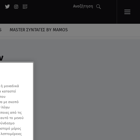
Αναζήτηση
S
MASTER ΣΥΝΤΑΓΈΣ BY MAMOS
ν
 ή μοναδικά
α καταστεί
 που
να με σκοπό
ν λόγω
ποιες από τις
ε αυτό το μενού
 σύνδεσμο
ριστερό μέρος
ς λεπτομέρειες