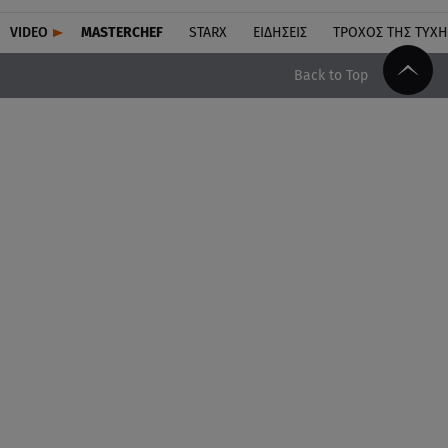
VIDEO
MASTERCHEF
STARX
ΕΙΔΉΣΕΙΣ
ΤΡΟΧΌΣ ΤΗΣ ΤΎΧΗ
Back to Top