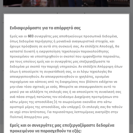
MasterChef - Ιωαννίδης: Η ατάκα του γιου
του που τον..έλιωσε - Video
Ενδιαφερόμαστε για το απόρρητό σας
Εμείς και οι
603
συνεργάτες μας αποθηκεύουμε προσωπικά δεδομένα,
όπως δεδομένα περιήγησης ή μοναδικά αναγνωριστικά στοιχεία, και
έχουμε πρόσβαση σε αυτά στη συσκευή σας. Αν επιλέξετε Αποδοχή, θα
καταστεί δυνατή η ενεργοποίηση τεχνολογιών παρακολούθησης
προκειμένου να υποστηριχθούν οι σκοποί που εμφανίζονται παρακάτω,
για τους οποίους εμείς και οι συνεργάτες μας επεξεργαζόμαστε τα
δεδομένα με σκοπό την παροχή υπηρεσιών. Αν επιλέξετε Απόρριψη όλων
TAGS:
όλων ή αποσύρετε τη συγκατάθεσή σας, οι εν λόγω τεχνολογίες θα
ΠΑΝΟΣ ΙΩΑΝΝΙΔΗΣ
MASTERCHEF
απενεργοποιηθούν. Αν απενεργοποιηθούν οι ιχνηλάτες, ορισμένο
περιεχόμενο και κάποιες από τις διαφημίσεις που βλέπετε ενδέχεται να
μην είναι τόσο σχετικές με εσάς. Μπορείτε να επανεμφανίσετε αυτό το
Κυριακή 9 Αυγούστου 2026
μενού για να αλλάξετε τις επιλογές σας ή να αποσύρετε τη συναίνεσή σας
ανά πάσα στιγμή πατώντας τον σύνδεσμο Διαχείριση προτιμήσεων στο
06.05.25, 22:25
MEDIA
κάτω μέρος της ιστοσελίδας [ή το αιωρούμενο εικονίδιο στο κάτω
αριστερό μέρος της ιστοσελίδας, εάν υπάρχει]. Οι επιλογές σας θα τεθούν
σε ισχύ στον Ιστότοπος. Για περισσότερες λεπτομέρειες ανατρέξτε στην
Πολιτική Απορρήτου μας.
Εμείς και οι συνεργάτες μας επεξεργαζόμαστε δεδομένα
προκειμένου να παρασχεθούν τα εξής: