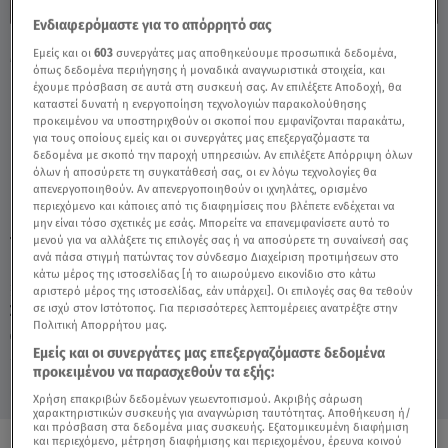
Ενδιαφερόμαστε για το απόρρητό σας
MasterChef: Τα Ζευγάρια Της Τελευταίας
Εμείς και οι
603
συνεργάτες μας αποθηκεύουμε προσωπικά δεδομένα,
όπως δεδομένα περιήγησης ή μοναδικά αναγνωριστικά στοιχεία, και
Ευκαιρίας! - Video
έχουμε πρόσβαση σε αυτά στη συσκευή σας. Αν επιλέξετε Αποδοχή, θα
καταστεί δυνατή η ενεργοποίηση τεχνολογιών παρακολούθησης
προκειμένου να υποστηριχθούν οι σκοποί που εμφανίζονται παρακάτω,
για τους οποίους εμείς και οι συνεργάτες μας επεξεργαζόμαστε τα
δεδομένα με σκοπό την παροχή υπηρεσιών. Αν επιλέξετε Απόρριψη όλων
όλων ή αποσύρετε τη συγκατάθεσή σας, οι εν λόγω τεχνολογίες θα
απενεργοποιηθούν. Αν απενεργοποιηθούν οι ιχνηλάτες, ορισμένο
περιεχόμενο και κάποιες από τις διαφημίσεις που βλέπετε ενδέχεται να
μην είναι τόσο σχετικές με εσάς. Μπορείτε να επανεμφανίσετε αυτό το
μενού για να αλλάξετε τις επιλογές σας ή να αποσύρετε τη συναίνεσή σας
TAGS:
MASTERCHEF
MASTERCHEF 2025
ανά πάσα στιγμή πατώντας τον σύνδεσμο Διαχείριση προτιμήσεων στο
κάτω μέρος της ιστοσελίδας [ή το αιωρούμενο εικονίδιο στο κάτω
αριστερό μέρος της ιστοσελίδας, εάν υπάρχει]. Οι επιλογές σας θα τεθούν
σε ισχύ στον Ιστότοπος. Για περισσότερες λεπτομέρειες ανατρέξτε στην
Σάββατο 8 Αυγούστου 2026
Πολιτική Απορρήτου μας.
21.03.25, 22:00
MEDIA
Εμείς και οι συνεργάτες μας επεξεργαζόμαστε δεδομένα
προκειμένου να παρασχεθούν τα εξής:
Χρήση επακριβών δεδομένων γεωεντοπισμού. Ακριβής σάρωση
χαρακτηριστικών συσκευής για αναγνώριση ταυτότητας. Αποθήκευση ή/
και πρόσβαση στα δεδομένα μιας συσκευής. Εξατομικευμένη διαφήμιση
και περιεχόμενο, μέτρηση διαφήμισης και περιεχομένου, έρευνα κοινού