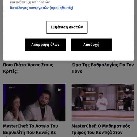
και ανάπτυξη υπηρεσιών.
ΟΛΑ ΤΑ ΒΙΝΤΕΟ
Κατάλογος συνεργατών (προμηθευτές)
Εμφάνιση σκοπών
Απόρριψη όλων
Αποδοχή
MasterChef Τελικός 2026:
MasterChef 2026: Έφτασε Η
Ποιο Πιάτο Άρεσε Στους
Ώρα Της Βαθμολογίας Για Τον
Κριτές;
Πάνο
MasterChef: Το Αστείο Του
MasterChef: Ο Μαθηματικός
Βαρθαλίτη Που Κανείς Δε
Γρίφος Του Κοντιζά Στον