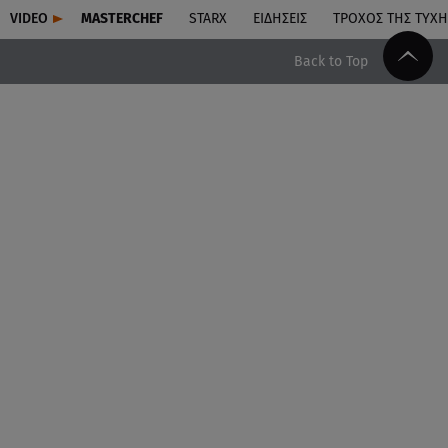
VIDEO
MASTERCHEF
STARX
ΕΙΔΉΣΕΙΣ
ΤΡΟΧΌΣ ΤΗΣ ΤΎΧΗ
Back to Top