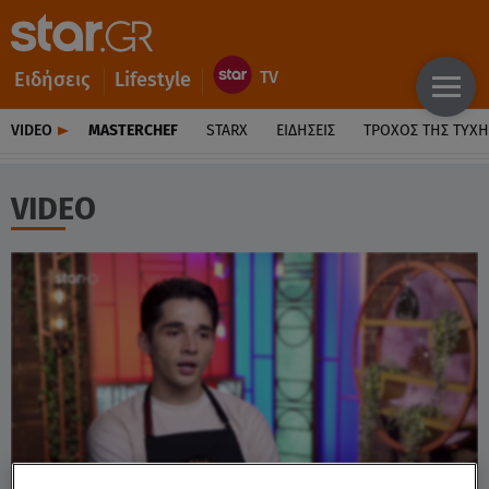
Ειδήσεις
Lifestyle
VIDEO
MASTERCHEF
STARX
ΕΙΔΉΣΕΙΣ
ΤΡΟΧΌΣ ΤΗΣ ΤΎΧΗ
VIDEO