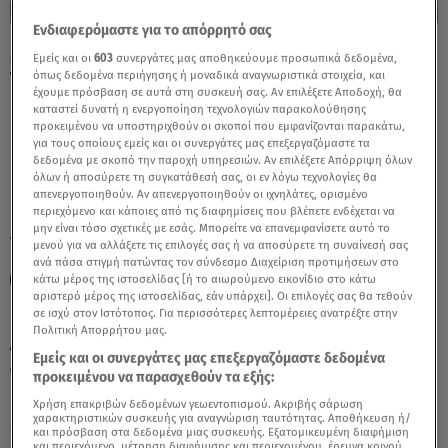
Ενδιαφερόμαστε για το απόρρητό σας
MasterChef: Ο Γιάννης Άφησε Στον Εξώστη
Εμείς και οι
603
συνεργάτες μας αποθηκεύουμε προσωπικά δεδομένα,
όπως δεδομένα περιήγησης ή μοναδικά αναγνωριστικά στοιχεία, και
Τον Σταμάτη - Video
έχουμε πρόσβαση σε αυτά στη συσκευή σας. Αν επιλέξετε Αποδοχή, θα
καταστεί δυνατή η ενεργοποίηση τεχνολογιών παρακολούθησης
προκειμένου να υποστηριχθούν οι σκοποί που εμφανίζονται παρακάτω,
για τους οποίους εμείς και οι συνεργάτες μας επεξεργαζόμαστε τα
δεδομένα με σκοπό την παροχή υπηρεσιών. Αν επιλέξετε Απόρριψη όλων
όλων ή αποσύρετε τη συγκατάθεσή σας, οι εν λόγω τεχνολογίες θα
απενεργοποιηθούν. Αν απενεργοποιηθούν οι ιχνηλάτες, ορισμένο
περιεχόμενο και κάποιες από τις διαφημίσεις που βλέπετε ενδέχεται να
μην είναι τόσο σχετικές με εσάς. Μπορείτε να επανεμφανίσετε αυτό το
TAGS:
MASTERCHEF 2024
MASTERCHEF 8
MASTERCHEF
μενού για να αλλάξετε τις επιλογές σας ή να αποσύρετε τη συναίνεσή σας
ανά πάσα στιγμή πατώντας τον σύνδεσμο Διαχείριση προτιμήσεων στο
MASTERCHEF ΓΙΑΝΝΗΣ Κ
MASTERCHEF ΣΤΑΜΑΤΗΣ
κάτω μέρος της ιστοσελίδας [ή το αιωρούμενο εικονίδιο στο κάτω
αριστερό μέρος της ιστοσελίδας, εάν υπάρχει]. Οι επιλογές σας θα τεθούν
σε ισχύ στον Ιστότοπος. Για περισσότερες λεπτομέρειες ανατρέξτε στην
Πολιτική Απορρήτου μας.
Δευτέρα 10 Αυγούστου 2026
Εμείς και οι συνεργάτες μας επεξεργαζόμαστε δεδομένα
25.03.24, 21:25
MEDIA
προκειμένου να παρασχεθούν τα εξής:
Χρήση επακριβών δεδομένων γεωεντοπισμού. Ακριβής σάρωση
χαρακτηριστικών συσκευής για αναγνώριση ταυτότητας. Αποθήκευση ή/
και πρόσβαση στα δεδομένα μιας συσκευής. Εξατομικευμένη διαφήμιση
και περιεχόμενο, μέτρηση διαφήμισης και περιεχομένου, έρευνα κοινού