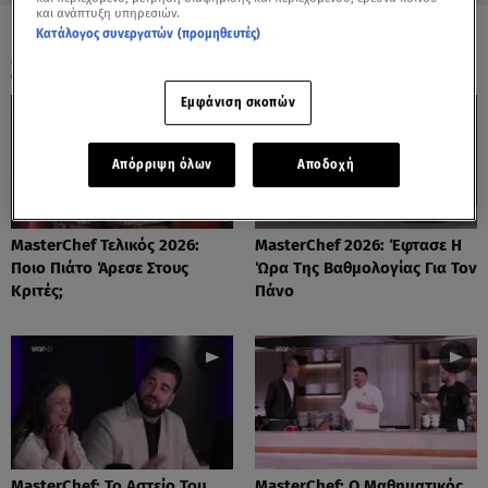
και ανάπτυξη υπηρεσιών.
Κατάλογος συνεργατών (προμηθευτές)
ΟΛΑ ΤΑ ΒΙΝΤΕΟ
Εμφάνιση σκοπών
Απόρριψη όλων
Αποδοχή
MasterChef Τελικός 2026:
MasterChef 2026: Έφτασε Η
Ποιο Πιάτο Άρεσε Στους
Ώρα Της Βαθμολογίας Για Τον
Κριτές;
Πάνο
MasterChef: Το Αστείο Του
MasterChef: Ο Μαθηματικός