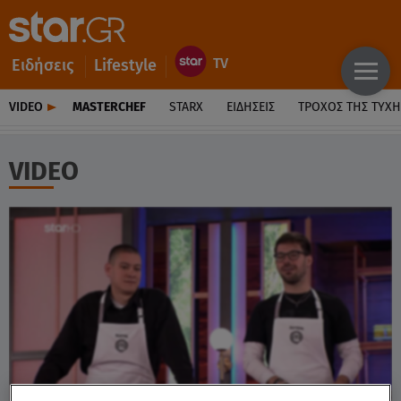
Ειδήσεις
Lifestyle
VIDEO
MASTERCHEF
STARX
ΕΙΔΉΣΕΙΣ
ΤΡΟΧΌΣ ΤΗΣ ΤΎΧΗ
VIDEO