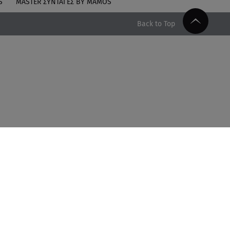
S
MASTER ΣΥΝΤΑΓΈΣ BY MAMOS
Back to Top
Facebook
Twitter
Instagram