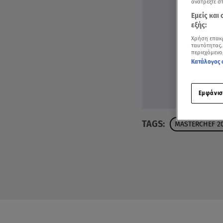
ανατρέξτε σ
Εμείς και
εξής:
Χρήση επακ
ταυτότητας.
περιεχόμενο
Κατάλογος 
Εμφάνισ
TAGS:
MASTERCHEF 2