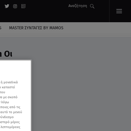
Αναζήτηση
S
MASTER ΣΥΝΤΑΓΈΣ BY MAMOS
 Οι
 ή μοναδικά
α καταστεί
 που
να με σκοπό
ν λόγω
ποιες από τις
ε αυτό το μενού
 σύνδεσμο
ριστερό μέρος
ς λεπτομέρειες