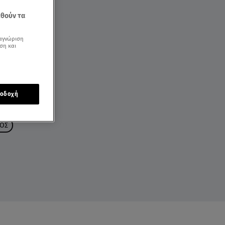
εθούν τα
αγνώριση
ση και
οδοχή
ΟΣ