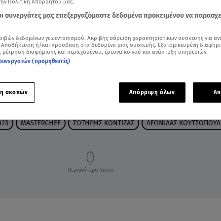
την Πολιτική Απορρήτου μας.
 οι συνεργάτες μας επεξεργαζόμαστε δεδομένα προκειμένου να παρασχ
ριβών δεδομένων γεωεντοπισμού. Ακριβής σάρωση χαρακτηριστικών συσκευής για αν
 Αποθήκευση ή/και πρόσβαση στα δεδομένα μιας συσκευής. Εξατομικευμένη διαφήμι
, μέτρηση διαφήμισης και περιεχομένου, έρευνα κοινού και ανάπτυξη υπηρεσιών.
συνεργατών (προμηθευτές)
η σκοπών
Απόρριψη όλων
Απ
023
MASTERCHEF
ΣΩΤΗΡΗΣ ΚΟΝΤΙΖΑΣ
ΛΕΩΝΙΔΑΣ ΚΟΥΤΣΟΠΟΥΛ
Περισσότερα Video