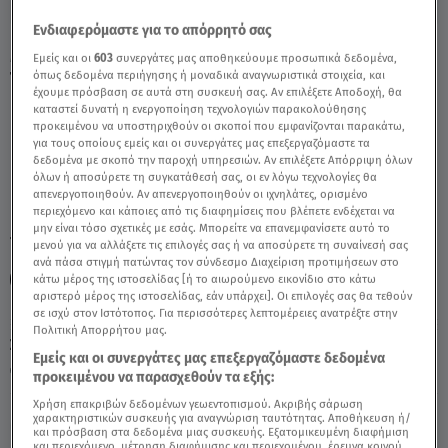
Ενδιαφερόμαστε για το απόρρητό σας
MasterChef: Τα Άκουσαν Οι Παίκτες Μετά
Εμείς και οι
603
συνεργάτες μας αποθηκεύουμε προσωπικά δεδομένα,
όπως δεδομένα περιήγησης ή μοναδικά αναγνωριστικά στοιχεία, και
Το Πιάτο Του Παύλου - Video
έχουμε πρόσβαση σε αυτά στη συσκευή σας. Αν επιλέξετε Αποδοχή, θα
καταστεί δυνατή η ενεργοποίηση τεχνολογιών παρακολούθησης
προκειμένου να υποστηριχθούν οι σκοποί που εμφανίζονται παρακάτω,
για τους οποίους εμείς και οι συνεργάτες μας επεξεργαζόμαστε τα
δεδομένα με σκοπό την παροχή υπηρεσιών. Αν επιλέξετε Απόρριψη όλων
όλων ή αποσύρετε τη συγκατάθεσή σας, οι εν λόγω τεχνολογίες θα
απενεργοποιηθούν. Αν απενεργοποιηθούν οι ιχνηλάτες, ορισμένο
περιεχόμενο και κάποιες από τις διαφημίσεις που βλέπετε ενδέχεται να
μην είναι τόσο σχετικές με εσάς. Μπορείτε να επανεμφανίσετε αυτό το
TAGS:
MASTERCHEF 2023
MASTERCHEF
μενού για να αλλάξετε τις επιλογές σας ή να αποσύρετε τη συναίνεσή σας
ανά πάσα στιγμή πατώντας τον σύνδεσμο Διαχείριση προτιμήσεων στο
MASTERCHEF ΠΑΥΛΟΣ
κάτω μέρος της ιστοσελίδας [ή το αιωρούμενο εικονίδιο στο κάτω
αριστερό μέρος της ιστοσελίδας, εάν υπάρχει]. Οι επιλογές σας θα τεθούν
σε ισχύ στον Ιστότοπος. Για περισσότερες λεπτομέρειες ανατρέξτε στην
Πολιτική Απορρήτου μας.
Σάββατο 8 Αυγούστου 2026
Εμείς και οι συνεργάτες μας επεξεργαζόμαστε δεδομένα
27.02.23, 23:42
MEDIA
προκειμένου να παρασχεθούν τα εξής:
Χρήση επακριβών δεδομένων γεωεντοπισμού. Ακριβής σάρωση
χαρακτηριστικών συσκευής για αναγνώριση ταυτότητας. Αποθήκευση ή/
και πρόσβαση στα δεδομένα μιας συσκευής. Εξατομικευμένη διαφήμιση
και περιεχόμενο, μέτρηση διαφήμισης και περιεχομένου, έρευνα κοινού