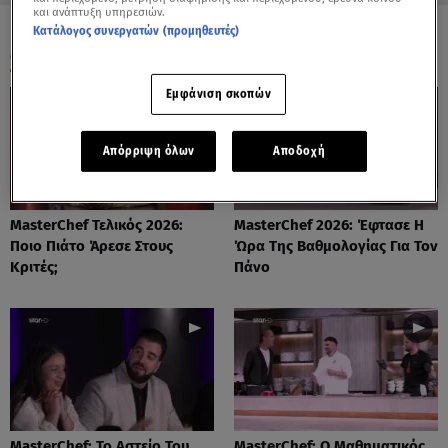
και ανάπτυξη υπηρεσιών.
Κατάλογος συνεργατών (προμηθευτές)
ΟΛΑ ΤΑ ΒΙΝΤΕΟ
Εμφάνιση σκοπών
Απόρριψη όλων
Αποδοχή
MasterChef Τελικός 2026:
MasterChef 2026: Έφτασε Η
Ποιο Πιάτο Άρεσε Στους
Ώρα Της Βαθμολογίας Για Τον
Κριτές;
Πάνο
MasterChef: Το Αστείο Του
MasterChef: Ο Μαθηματικός