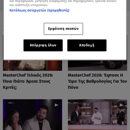
και περιεχόμενο, μέτρηση διαφήμισης και περιεχομένου, έρευνα κοινού
και ανάπτυξη υπηρεσιών.
Κατάλογος συνεργατών (προμηθευτές)
ΟΛΑ ΤΑ ΒΙΝΤΕΟ
Εμφάνιση σκοπών
Απόρριψη όλων
Αποδοχή
MasterChef Τελικός 2026:
MasterChef 2026: Έφτασε Η
Ποιο Πιάτο Άρεσε Στους
Ώρα Της Βαθμολογίας Για Τον
Κριτές;
Πάνο