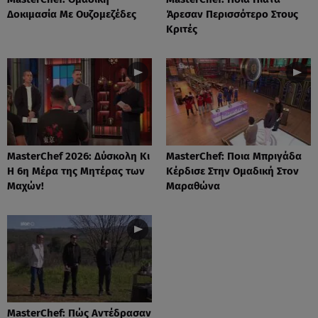
Δοκιμασία Με Ουζομεζέδες
Άρεσαν Περισσότερο Στους
Κριτές
MasterChef 2026: Δύσκολη Κι
MasterChef: Ποια Μπριγάδα
Η 6η Μέρα της Μητέρας των
Κέρδισε Στην Ομαδική Στον
Μαχών!
Μαραθώνα
MasterChef: Πώς Αντέδρασαν