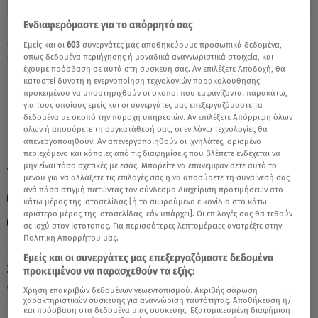
Ενδιαφερόμαστε για το απόρρητό σας
MasterChef 2023 - Γιώργος Πορφύρης:
Εμείς και οι
603
συνεργάτες μας αποθηκεύουμε προσωπικά δεδομένα,
«Μούγκα Στον Εξώστη Ε;» - Video
όπως δεδομένα περιήγησης ή μοναδικά αναγνωριστικά στοιχεία, και
έχουμε πρόσβαση σε αυτά στη συσκευή σας. Αν επιλέξετε Αποδοχή, θα
καταστεί δυνατή η ενεργοποίηση τεχνολογιών παρακολούθησης
προκειμένου να υποστηριχθούν οι σκοποί που εμφανίζονται παρακάτω,
για τους οποίους εμείς και οι συνεργάτες μας επεξεργαζόμαστε τα
δεδομένα με σκοπό την παροχή υπηρεσιών. Αν επιλέξετε Απόρριψη όλων
όλων ή αποσύρετε τη συγκατάθεσή σας, οι εν λόγω τεχνολογίες θα
απενεργοποιηθούν. Αν απενεργοποιηθούν οι ιχνηλάτες, ορισμένο
περιεχόμενο και κάποιες από τις διαφημίσεις που βλέπετε ενδέχεται να
μην είναι τόσο σχετικές με εσάς. Μπορείτε να επανεμφανίσετε αυτό το
TAGS:
MASTERCHEF 2023
MASTERCHEF
μενού για να αλλάξετε τις επιλογές σας ή να αποσύρετε τη συναίνεσή σας
ανά πάσα στιγμή πατώντας τον σύνδεσμο Διαχείριση προτιμήσεων στο
ΓΙΩΡΓΟΣ ΠΟΡΦΥΡΗΣ
MASTERCHEF ΣΤΑΥΡΟΣ
κάτω μέρος της ιστοσελίδας [ή το αιωρούμενο εικονίδιο στο κάτω
αριστερό μέρος της ιστοσελίδας, εάν υπάρχει]. Οι επιλογές σας θα τεθούν
MASTERCHEF ΓΙΩΡΓΟΣ
σε ισχύ στον Ιστότοπος. Για περισσότερες λεπτομέρειες ανατρέξτε στην
Πολιτική Απορρήτου μας.
Εμείς και οι συνεργάτες μας επεξεργαζόμαστε δεδομένα
Σάββατο 8 Αυγούστου 2026
προκειμένου να παρασχεθούν τα εξής:
07.02.23, 23:09
MEDIA
Χρήση επακριβών δεδομένων γεωεντοπισμού. Ακριβής σάρωση
χαρακτηριστικών συσκευής για αναγνώριση ταυτότητας. Αποθήκευση ή/
και πρόσβαση στα δεδομένα μιας συσκευής. Εξατομικευμένη διαφήμιση