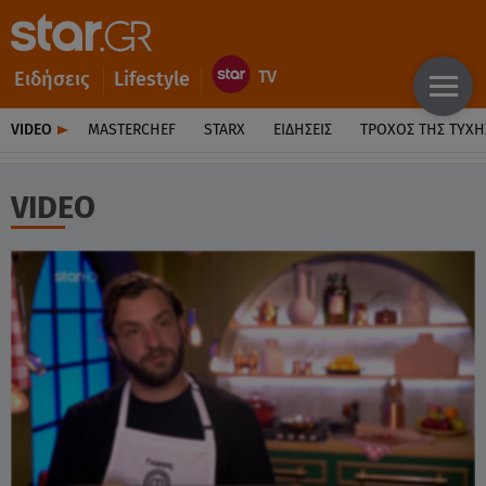
Ειδήσεις
Lifestyle
VIDEO
MASTERCHEF
STARX
ΕΙΔΉΣΕΙΣ
ΤΡΟΧΌΣ ΤΗΣ ΤΎΧΗ
VIDEO