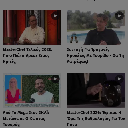
MasterChef Τελικός 2026:
Συνταγή Για Τραγανές
Ποιο Πιάτο Άρεσε Στους
Κροκέτες Με Τσορίθο - Θα Τη
Κριτές;
Λατρέψεις!
Από Το Mega Στον ΣΚΑΪ:
MasterChef 2026: Έφτασε Η
Μετάνιωσε Ο Κώστας
Ώρα Της Βαθμολογίας Για Τον
Τσουρός;
Πάνο