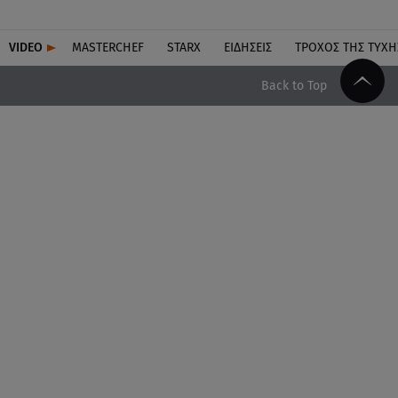
VIDEO
MASTERCHEF
STARX
ΕΙΔΉΣΕΙΣ
ΤΡΟΧΌΣ ΤΗΣ ΤΎΧΗ
Back to Top