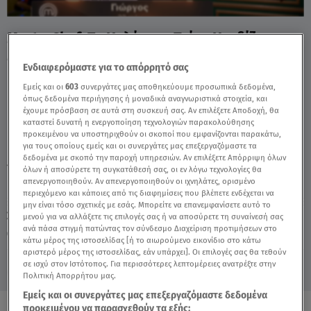
MasterChef: Το Καλύτερο Πιάτο Κερδίζει
Μια Θέση Στον Τελικό - Video
Ενδιαφερόμαστε για το απόρρητό σας
Εμείς και οι
603
συνεργάτες μας αποθηκεύουμε προσωπικά δεδομένα,
όπως δεδομένα περιήγησης ή μοναδικά αναγνωριστικά στοιχεία, και
έχουμε πρόσβαση σε αυτά στη συσκευή σας. Αν επιλέξετε Αποδοχή, θα
καταστεί δυνατή η ενεργοποίηση τεχνολογιών παρακολούθησης
προκειμένου να υποστηριχθούν οι σκοποί που εμφανίζονται παρακάτω,
για τους οποίους εμείς και οι συνεργάτες μας επεξεργαζόμαστε τα
δεδομένα με σκοπό την παροχή υπηρεσιών. Αν επιλέξετε Απόρριψη όλων
TAGS:
MASTERCHEF
MASTERCHEF 10
όλων ή αποσύρετε τη συγκατάθεσή σας, οι εν λόγω τεχνολογίες θα
απενεργοποιηθούν. Αν απενεργοποιηθούν οι ιχνηλάτες, ορισμένο
περιεχόμενο και κάποιες από τις διαφημίσεις που βλέπετε ενδέχεται να
μην είναι τόσο σχετικές με εσάς. Μπορείτε να επανεμφανίσετε αυτό το
Σάββατο 8 Αυγούστου 2026
μενού για να αλλάξετε τις επιλογές σας ή να αποσύρετε τη συναίνεσή σας
ανά πάσα στιγμή πατώντας τον σύνδεσμο Διαχείριση προτιμήσεων στο
17.06.26, 21:20
MEDIA
κάτω μέρος της ιστοσελίδας [ή το αιωρούμενο εικονίδιο στο κάτω
αριστερό μέρος της ιστοσελίδας, εάν υπάρχει]. Οι επιλογές σας θα τεθούν
σε ισχύ στον Ιστότοπος. Για περισσότερες λεπτομέρειες ανατρέξτε στην
Πολιτική Απορρήτου μας.
Εμείς και οι συνεργάτες μας επεξεργαζόμαστε δεδομένα
προκειμένου να παρασχεθούν τα εξής: