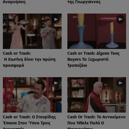
Αναμνήσεις
της Γεωργιάννας
Cash or Trash:
Cash or Trash: Δίχασε Τους
Η Χιωτίνη δίνει την πρώτη
Buyers Το Ξεχωριστό
προσφορά
Τραπεζάκι
Cash or Trash: Ο Σταυρίδης
Cash Or Trash: Το Αντικείμενο
Έπιασε Στον Ύπνο Τρεις
Που Ήθελε Πολύ Ο
Αγοραστές
Μαυρομάτης