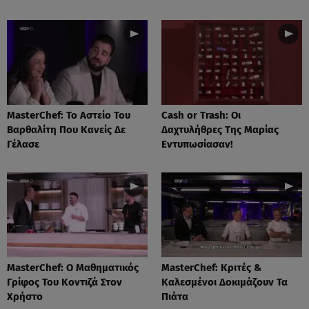
MasterChef: Το Αστείο Του
Cash or Trash: Οι
Βαρθαλίτη Που Κανείς Δε
Δαχτυλήθρες Της Μαρίας
Γέλασε
Εντυπωσίασαν!
MasterChef: Ο Μαθηματικός
MasterChef: Κριτές &
Γρίφος Του Κοντιζά Στον
Καλεσμένοι Δοκιμάζουν Τα
Χρήστο
Πιάτα