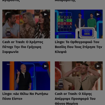
Cash or Trash: Ο Χρήστος
Lingo: Το Oρθογραφικό Tου
Πέτυχε Την Πιο Γρήγορη
Βασίλη Που Τους Στέρησε Την
Συμφωνία
Κλεψιά
Lingo: «Δε Θέλω Να Ρωτήσω
Cash or Trash: Ο Χάρης
Πόσο Είστε»
Απέρριψε Προσφορά Του
Θάνου Μαρίνη