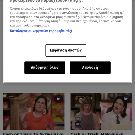
προκειμένου να παρασχεθούν τα εξής:
Χρήση επακριβών δεδομένων γεωεντοπισμού. Ακριβής σάρωση
χαρακτηριστικών συσκευής για αναγνώριση ταυτότητας. Αποθήκευση ή/
ΟΛΑ ΤΑ ΒΙΝΤΕΟ
και πρόσβαση στα δεδομένα μιας συσκευής. Εξατομικευμένη διαφήμιση
και περιεχόμενο, μέτρηση διαφήμισης και περιεχομένου, έρευνα κοινού
και ανάπτυξη υπηρεσιών.
Κατάλογος συνεργατών (προμηθευτές)
Εμφάνιση σκοπών
Cash or Trash: Η Μάρω
Cash or Trash: Το Αντικείμενο
Απόρριψη όλων
Αποδοχή
Κοντού Δημοπράτησε Πίνακά
Που Ενθουσίασε Τη Χιωτίνη
Της!
Cash or Trash: Το Αντικείμενο
Cash or Trash: Η Ρογδάκη