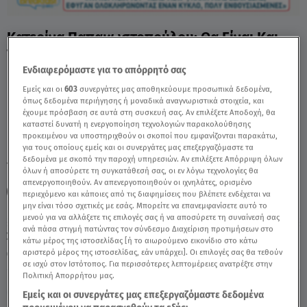
Κατερίνα Παπακωστοπούλου: Θα Είναι Και
Του Χρόνου Στο OPEN; - Video
Ενδιαφερόμαστε για το απόρρητό σας
Εμείς και οι
603
συνεργάτες μας αποθηκεύουμε προσωπικά δεδομένα,
όπως δεδομένα περιήγησης ή μοναδικά αναγνωριστικά στοιχεία, και
έχουμε πρόσβαση σε αυτά στη συσκευή σας. Αν επιλέξετε Αποδοχή, θα
καταστεί δυνατή η ενεργοποίηση τεχνολογιών παρακολούθησης
προκειμένου να υποστηριχθούν οι σκοποί που εμφανίζονται παρακάτω,
για τους οποίους εμείς και οι συνεργάτες μας επεξεργαζόμαστε τα
δεδομένα με σκοπό την παροχή υπηρεσιών. Αν επιλέξετε Απόρριψη όλων
TAGS:
ΚΑΤΕΡΙΝΑ ΠΑΠΑΚΩΣΤΟΠΟΥΛΟΥ
BREAKFAST@STAR
όλων ή αποσύρετε τη συγκατάθεσή σας, οι εν λόγω τεχνολογίες θα
απενεργοποιηθούν. Αν απενεργοποιηθούν οι ιχνηλάτες, ορισμένο
OPEN
περιεχόμενο και κάποιες από τις διαφημίσεις που βλέπετε ενδέχεται να
μην είναι τόσο σχετικές με εσάς. Μπορείτε να επανεμφανίσετε αυτό το
μενού για να αλλάξετε τις επιλογές σας ή να αποσύρετε τη συναίνεσή σας
ανά πάσα στιγμή πατώντας τον σύνδεσμο Διαχείριση προτιμήσεων στο
Σάββατο 8 Αυγούστου 2026
κάτω μέρος της ιστοσελίδας [ή το αιωρούμενο εικονίδιο στο κάτω
αριστερό μέρος της ιστοσελίδας, εάν υπάρχει]. Οι επιλογές σας θα τεθούν
04.06.26, 10:24
MEDIA
σε ισχύ στον Ιστότοπος. Για περισσότερες λεπτομέρειες ανατρέξτε στην
Πολιτική Απορρήτου μας.
Εμείς και οι συνεργάτες μας επεξεργαζόμαστε δεδομένα