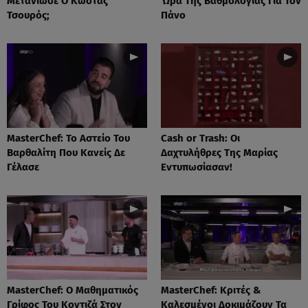
Μετάνιωσε Ο Κώστας
Ώρα Της Βαθμολογίας Για Τον
Τσουρός;
Πάνο
MasterChef: Το Αστείο Του
Cash or Trash: Οι
Βαρθαλίτη Που Κανείς Δε
Δαχτυλήθρες Της Μαρίας
Γέλασε
Εντυπωσίασαν!
MasterChef: Ο Μαθηματικός
MasterChef: Κριτές &
Γρίφος Του Κοντιζά Στον
Καλεσμένοι Δοκιμάζουν Τα