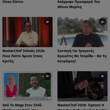
Πόσο Είστε»
Απέρριψε Προσφορά Του
Θάνου Μαρίνη
MasterChef Τελικός 2026:
Συνταγή Για Τραγανές
Ποιο Πιάτο Άρεσε Στους
Κροκέτες Με Τσορίθο - Θα Τη
Κριτές;
Λατρέψεις!
Από Το Mega Στον ΣΚΑΪ:
MasterChef 2026: Έφτασε Η