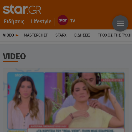
Ειδήσεις
Lifestyle
VIDEO
MASTERCHEF
STARX
ΕΙΔΉΣΕΙΣ
ΤΡΟΧΌΣ ΤΗΣ ΤΎΧΗ
VIDEO