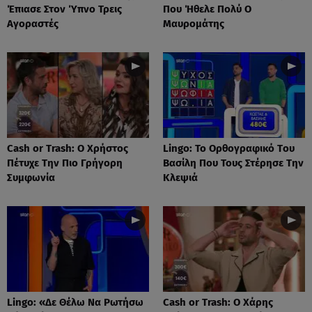
Έπιασε Στον Ύπνο Τρεις
Που Ήθελε Πολύ Ο
Αγοραστές
Μαυρομάτης
Cash or Trash: Ο Χρήστος
Lingo: Το Oρθογραφικό Tου
Πέτυχε Την Πιο Γρήγορη
Βασίλη Που Τους Στέρησε Την
Συμφωνία
Κλεψιά
Lingo: «Δε Θέλω Να Ρωτήσω
Cash or Trash: Ο Χάρης