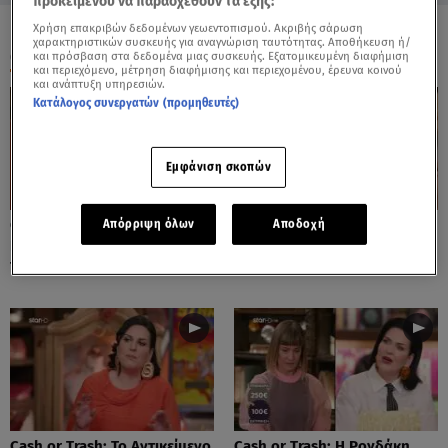
προκειμένου να παρασχεθούν τα εξής:
Χρήση επακριβών δεδομένων γεωεντοπισμού. Ακριβής σάρωση
χαρακτηριστικών συσκευής για αναγνώριση ταυτότητας. Αποθήκευση ή/
ΟΛΑ ΤΑ ΒΙΝΤΕΟ
και πρόσβαση στα δεδομένα μιας συσκευής. Εξατομικευμένη διαφήμιση
και περιεχόμενο, μέτρηση διαφήμισης και περιεχομένου, έρευνα κοινού
και ανάπτυξη υπηρεσιών.
Κατάλογος συνεργατών (προμηθευτές)
Εμφάνιση σκοπών
Cash or Trash: Η Μάρω
Cash or Trash: Το Αντικείμενο
Απόρριψη όλων
Αποδοχή
Κοντού Δημοπράτησε Πίνακά
Που Ενθουσίασε Τη Χιωτίνη
Της!
Cash or Trash: Το Αντικείμενο
Cash or Trash: Η Ρογδάκη