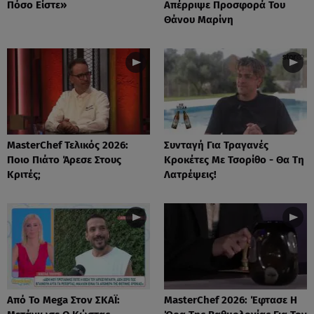
Πόσο Είστε»
Απέρριψε Προσφορά Του
Θάνου Μαρίνη
MasterChef Τελικός 2026:
Συνταγή Για Τραγανές
Ποιο Πιάτο Άρεσε Στους
Κροκέτες Με Τσορίθο - Θα Τη
Κριτές;
Λατρέψεις!
Από Το Mega Στον ΣΚΑΪ:
MasterChef 2026: Έφτασε Η