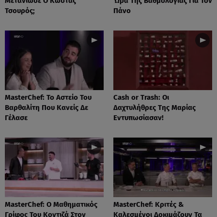
Μετάνιωσε Ο Κώστας
Ώρα Της Βαθμολογίας Για Τον
Τσουρός;
Πάνο
MasterChef: Το Αστείο Του
Cash or Trash: Οι
Βαρθαλίτη Που Κανείς Δε
Δαχτυλήθρες Της Μαρίας
Γέλασε
Εντυπωσίασαν!
MasterChef: Ο Μαθηματικός
MasterChef: Κριτές &
Γρίφος Του Κοντιζά Στον
Καλεσμένοι Δοκιμάζουν Τα