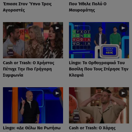
Έπιασε Στον Ύπνο Τρεις
Που Ήθελε Πολύ Ο
Αγοραστές
Μαυρομάτης
Cash or Trash: Ο Χρήστος
Lingo: Το Oρθογραφικό Tου
Πέτυχε Την Πιο Γρήγορη
Βασίλη Που Τους Στέρησε Την
Συμφωνία
Κλεψιά
Lingo: «Δε Θέλω Να Ρωτήσω
Cash or Trash: Ο Χάρης