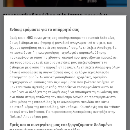
MasterChef Τρέιλερ 3/6/2026 Ξεκινά Η
Μητέρα Των Μαχών - Video
Ενδιαφερόμαστε για το απόρρητό σας
Εμείς και οι
603
συνεργάτες μας αποθηκεύουμε προσωπικά δεδομένα,
όπως δεδομένα περιήγησης ή μοναδικά αναγνωριστικά στοιχεία, και
έχουμε πρόσβαση σε αυτά στη συσκευή σας. Αν επιλέξετε Αποδοχή, θα
καταστεί δυνατή η ενεργοποίηση τεχνολογιών παρακολούθησης
προκειμένου να υποστηριχθούν οι σκοποί που εμφανίζονται παρακάτω,
για τους οποίους εμείς και οι συνεργάτες μας επεξεργαζόμαστε τα
δεδομένα με σκοπό την παροχή υπηρεσιών. Αν επιλέξετε Απόρριψη όλων
TAGS:
MASTERCHEF
ΜΗΤΕΡΑ ΤΩΝ ΜΑΧΩΝ
όλων ή αποσύρετε τη συγκατάθεσή σας, οι εν λόγω τεχνολογίες θα
απενεργοποιηθούν. Αν απενεργοποιηθούν οι ιχνηλάτες, ορισμένο
MASTERCHEF TRAILER
MASTERCHEF 10
περιεχόμενο και κάποιες από τις διαφημίσεις που βλέπετε ενδέχεται να
μην είναι τόσο σχετικές με εσάς. Μπορείτε να επανεμφανίσετε αυτό το
μενού για να αλλάξετε τις επιλογές σας ή να αποσύρετε τη συναίνεσή σας
ανά πάσα στιγμή πατώντας τον σύνδεσμο Διαχείριση προτιμήσεων στο
Παρασκευή 7 Αυγούστου 2026
κάτω μέρος της ιστοσελίδας [ή το αιωρούμενο εικονίδιο στο κάτω
αριστερό μέρος της ιστοσελίδας, εάν υπάρχει]. Οι επιλογές σας θα τεθούν
03.06.26, 00:47
MEDIA
σε ισχύ στον Ιστότοπος. Για περισσότερες λεπτομέρειες ανατρέξτε στην
Πολιτική Απορρήτου μας.
Εμείς και οι συνεργάτες μας επεξεργαζόμαστε δεδομένα