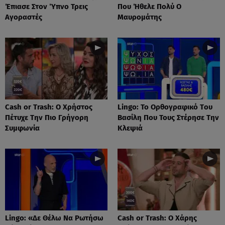
Έπιασε Στον Ύπνο Τρεις
Που Ήθελε Πολύ Ο
Αγοραστές
Μαυρομάτης
Cash or Trash: Ο Χρήστος
Lingo: Το Oρθογραφικό Tου
Πέτυχε Την Πιο Γρήγορη
Βασίλη Που Τους Στέρησε Την
Συμφωνία
Κλεψιά
Lingo: «Δε Θέλω Να Ρωτήσω
Cash or Trash: Ο Χάρης