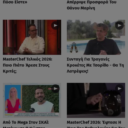
Πόσο Είστε»
Απέρριψε Προσφορά Του
Θάνου Μαρίνη
MasterChef Τελικός 2026:
Συνταγή Για Τραγανές
Ποιο Πιάτο Άρεσε Στους
Κροκέτες Με Τσορίθο - Θα Τη
Κριτές;
Λατρέψεις!
Από Το Mega Στον ΣΚΑΪ:
MasterChef 2026: Έφτασε Η