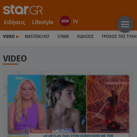
Ειδήσεις
Lifestyle
VIDEO
MASTERCHEF
STARX
ΕΙΔΉΣΕΙΣ
ΤΡΟΧΌΣ ΤΗΣ ΤΎΧΗ
VIDEO