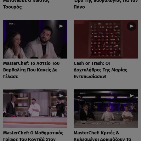
Μετάνιωσε Ο Κώστας
Ώρα Της Βαθμολογίας Για Τον
Τσουρός;
Πάνο
MasterChef: Το Αστείο Του
Cash or Trash: Οι
Βαρθαλίτη Που Κανείς Δε
Δαχτυλήθρες Της Μαρίας
Γέλασε
Εντυπωσίασαν!
MasterChef: Ο Μαθηματικός
MasterChef: Κριτές &
Γρίφος Του Κοντιζά Στον
Καλεσμένοι Δοκιμάζουν Τα