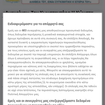
«Ανακρίνει» Τον Κωνσταντάρα Η Κώνστα -
Video
Ενδιαφερόμαστε για το απόρρητό σας
Εμείς και οι
603
συνεργάτες μας αποθηκεύουμε προσωπικά δεδομένα,
όπως δεδομένα περιήγησης ή μοναδικά αναγνωριστικά στοιχεία, και
έχουμε πρόσβαση σε αυτά στη συσκευή σας. Αν επιλέξετε Αποδοχή, θα
καταστεί δυνατή η ενεργοποίηση τεχνολογιών παρακολούθησης
προκειμένου να υποστηριχθούν οι σκοποί που εμφανίζονται παρακάτω,
για τους οποίους εμείς και οι συνεργάτες μας επεξεργαζόμαστε τα
δεδομένα με σκοπό την παροχή υπηρεσιών. Αν επιλέξετε Απόρριψη όλων
TAGS:
ΕΛΕΝΑ ΚΩΝΣΤΑ
ΛΑΜΠΡΟΣ ΚΩΝΣΤΑΝΤΑΡΑΣ
όλων ή αποσύρετε τη συγκατάθεσή σας, οι εν λόγω τεχνολογίες θα
απενεργοποιηθούν. Αν απενεργοποιηθούν οι ιχνηλάτες, ορισμένο
BREAKFAST@STAR
περιεχόμενο και κάποιες από τις διαφημίσεις που βλέπετε ενδέχεται να
μην είναι τόσο σχετικές με εσάς. Μπορείτε να επανεμφανίσετε αυτό το
μενού για να αλλάξετε τις επιλογές σας ή να αποσύρετε τη συναίνεσή σας
ανά πάσα στιγμή πατώντας τον σύνδεσμο Διαχείριση προτιμήσεων στο
Κυριακή 9 Αυγούστου 2026
κάτω μέρος της ιστοσελίδας [ή το αιωρούμενο εικονίδιο στο κάτω
αριστερό μέρος της ιστοσελίδας, εάν υπάρχει]. Οι επιλογές σας θα τεθούν
15.05.26, 14:36
MEDIA
σε ισχύ στον Ιστότοπος. Για περισσότερες λεπτομέρειες ανατρέξτε στην
Πολιτική Απορρήτου μας.
Εμείς και οι συνεργάτες μας επεξεργαζόμαστε δεδομένα