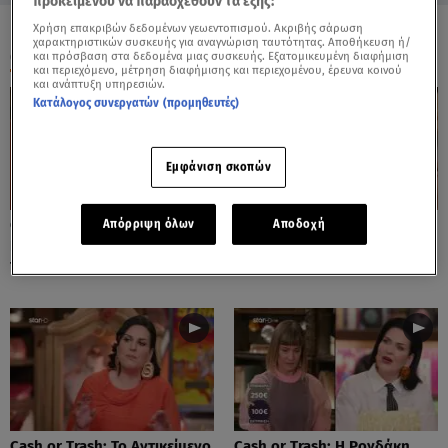
προκειμένου να παρασχεθούν τα εξής:
Χρήση επακριβών δεδομένων γεωεντοπισμού. Ακριβής σάρωση
χαρακτηριστικών συσκευής για αναγνώριση ταυτότητας. Αποθήκευση ή/
ΟΛΑ ΤΑ ΒΙΝΤΕΟ
και πρόσβαση στα δεδομένα μιας συσκευής. Εξατομικευμένη διαφήμιση
και περιεχόμενο, μέτρηση διαφήμισης και περιεχομένου, έρευνα κοινού
και ανάπτυξη υπηρεσιών.
Κατάλογος συνεργατών (προμηθευτές)
Εμφάνιση σκοπών
Cash or Trash: Η Μάρω
Cash or Trash: Το Αντικείμενο
Απόρριψη όλων
Αποδοχή
Κοντού Δημοπράτησε Πίνακά
Που Ενθουσίασε Τη Χιωτίνη
Της!
Cash or Trash: Το Αντικείμενο
Cash or Trash: Η Ρογδάκη