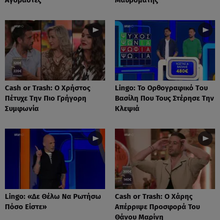
Cash or Trash: Ο Χρήστος
Lingo: Το Oρθογραφικό Tου
Πέτυχε Την Πιο Γρήγορη
Βασίλη Που Τους Στέρησε Την
Συμφωνία
Κλεψιά
Lingo: «Δε Θέλω Να Ρωτήσω
Cash or Trash: Ο Χάρης
Πόσο Είστε»
Απέρριψε Προσφορά Του
Θάνου Μαρίνη