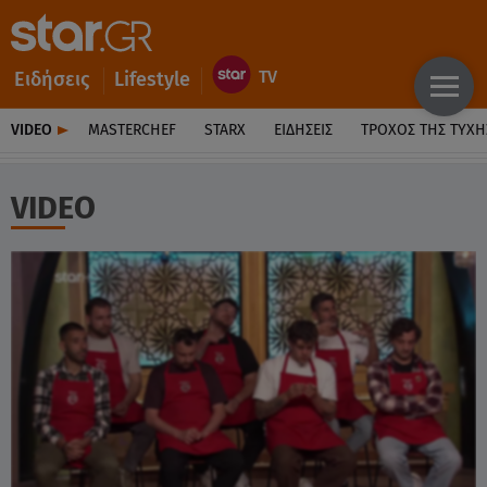
Ειδήσεις
Lifestyle
VIDEO
MASTERCHEF
STARX
ΕΙΔΉΣΕΙΣ
ΤΡΟΧΌΣ ΤΗΣ ΤΎΧΗ
VIDEO