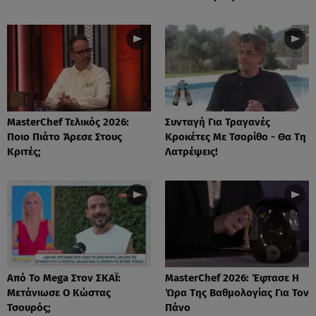
MasterChef Τελικός 2026:
Συνταγή Για Τραγανές
Ποιο Πιάτο Άρεσε Στους
Κροκέτες Με Τσορίθο - Θα Τη
Κριτές;
Λατρέψεις!
Από Το Mega Στον ΣΚΑΪ:
MasterChef 2026: Έφτασε Η
Μετάνιωσε Ο Κώστας
Ώρα Της Βαθμολογίας Για Τον
Τσουρός;
Πάνο