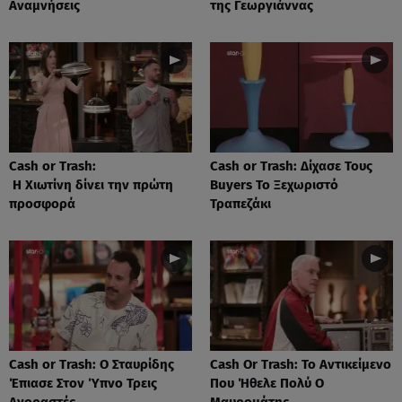
Αναμνήσεις
της Γεωργιάννας
Cash or Trash:
Cash or Trash: Δίχασε Τους
Η Χιωτίνη δίνει την πρώτη
Buyers Το Ξεχωριστό
προσφορά
Τραπεζάκι
Cash or Trash: Ο Σταυρίδης
Cash Or Trash: Το Αντικείμενο
Έπιασε Στον Ύπνο Τρεις
Που Ήθελε Πολύ Ο
Αγοραστές
Μαυρομάτης