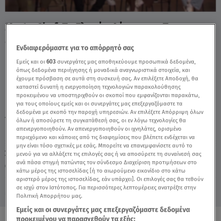
MasterChef: Το Γλυκό «Λύτρωσε» Τους
Μπλε - Video
Ενδιαφερόμαστε για το απόρρητό σας
Εμείς και οι
603
συνεργάτες μας αποθηκεύουμε προσωπικά δεδομένα,
όπως δεδομένα περιήγησης ή μοναδικά αναγνωριστικά στοιχεία, και
έχουμε πρόσβαση σε αυτά στη συσκευή σας. Αν επιλέξετε Αποδοχή, θα
καταστεί δυνατή η ενεργοποίηση τεχνολογιών παρακολούθησης
προκειμένου να υποστηριχθούν οι σκοποί που εμφανίζονται παρακάτω,
για τους οποίους εμείς και οι συνεργάτες μας επεξεργαζόμαστε τα
δεδομένα με σκοπό την παροχή υπηρεσιών. Αν επιλέξετε Απόρριψη όλων
TAGS:
MASTERCHEF
ΟΜΑΔΙΚΗ
MASTERCHEF 10
όλων ή αποσύρετε τη συγκατάθεσή σας, οι εν λόγω τεχνολογίες θα
απενεργοποιηθούν. Αν απενεργοποιηθούν οι ιχνηλάτες, ορισμένο
περιεχόμενο και κάποιες από τις διαφημίσεις που βλέπετε ενδέχεται να
μην είναι τόσο σχετικές με εσάς. Μπορείτε να επανεμφανίσετε αυτό το
Σάββατο 8 Αυγούστου 2026
μενού για να αλλάξετε τις επιλογές σας ή να αποσύρετε τη συναίνεσή σας
ανά πάσα στιγμή πατώντας τον σύνδεσμο Διαχείριση προτιμήσεων στο
07.05.26, 21:55
MEDIA
κάτω μέρος της ιστοσελίδας [ή το αιωρούμενο εικονίδιο στο κάτω
αριστερό μέρος της ιστοσελίδας, εάν υπάρχει]. Οι επιλογές σας θα τεθούν
σε ισχύ στον Ιστότοπος. Για περισσότερες λεπτομέρειες ανατρέξτε στην
Πολιτική Απορρήτου μας.
Εμείς και οι συνεργάτες μας επεξεργαζόμαστε δεδομένα
προκειμένου να παρασχεθούν τα εξής: