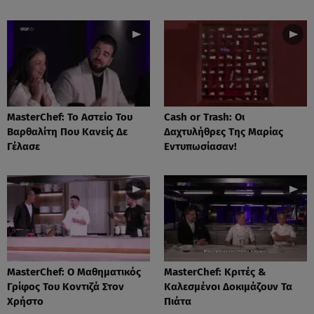
MasterChef: Το Αστείο Του
Cash or Trash: Οι
Βαρθαλίτη Που Κανείς Δε
Δαχτυλήθρες Της Μαρίας
Γέλασε
Εντυπωσίασαν!
MasterChef: Ο Μαθηματικός
MasterChef: Κριτές &
Γρίφος Του Κοντιζά Στον
Καλεσμένοι Δοκιμάζουν Τα
Χρήστο
Πιάτα