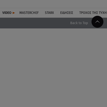
VIDEO
MASTERCHEF
STARX
ΕΙΔΉΣΕΙΣ
ΤΡΟΧΌΣ ΤΗΣ ΤΎΧΗ
Back to Top