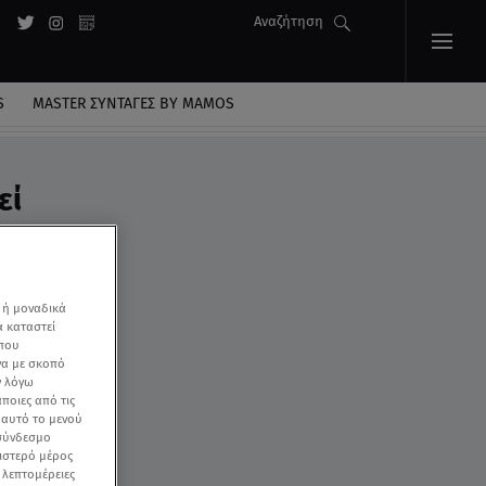
Αναζήτηση
S
MASTER ΣΥΝΤΑΓΈΣ BY MAMOS
εί
 ή μοναδικά
α καταστεί
 που
να με σκοπό
ν λόγω
ποιες από τις
ε αυτό το μενού
 σύνδεσμο
ριστερό μέρος
ς λεπτομέρειες