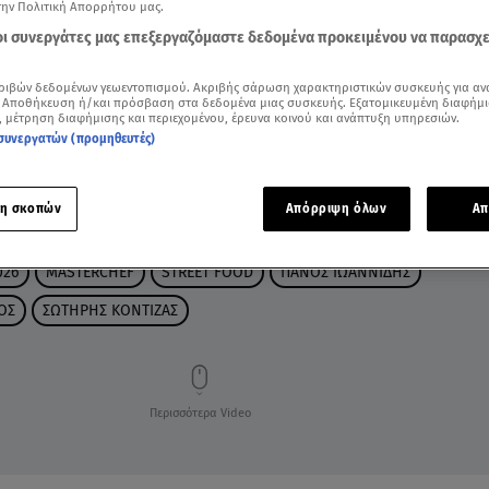
την Πολιτική Απορρήτου μας.
 οι συνεργάτες μας επεξεργαζόμαστε δεδομένα προκειμένου να παρασχ
ριβών δεδομένων γεωεντοπισμού. Ακριβής σάρωση χαρακτηριστικών συσκευής για αν
 Αποθήκευση ή/και πρόσβαση στα δεδομένα μιας συσκευής. Εξατομικευμένη διαφήμι
, μέτρηση διαφήμισης και περιεχομένου, έρευνα κοινού και ανάπτυξη υπηρεσιών.
συνεργατών (προμηθευτές)
η σκοπών
Απόρριψη όλων
Απ
026
MASTERCHEF
STREET FOOD
ΠΑΝΟΣ ΙΩΑΝΝΙΔΗΣ
ΟΣ
ΣΩΤΗΡΗΣ ΚΟΝΤΙΖΑΣ
Περισσότερα Video