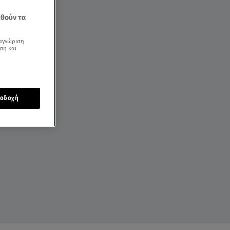
εθούν τα
αγνώριση
ση και
οδοχή