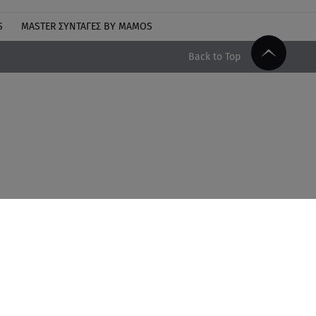
S
MASTER ΣΥΝΤΑΓΈΣ BY MAMOS
Back to Top
Facebook