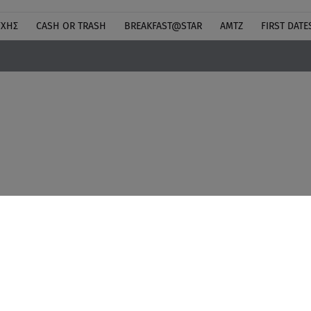
ΎΧΗΣ
CASH OR TRASH
BREAKFAST@STAR
ΑΜΤΖ
FIRST DATE
Ειδήσεις
Quiz
Διαφημιστείτε