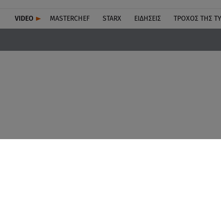
VIDEO
MASTERCHEF
STARX
ΕΙΔΉΣΕΙΣ
ΤΡΟΧΌΣ ΤΗΣ Τ