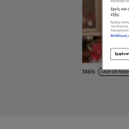
ανατρέξτε σ
Εμείς και
εξής:
Χρήση επακ
ταυτότητας.
περιεχόμενο
Κατάλογος 
Εμφάνισ
TAGS:
CASH OR TRAS