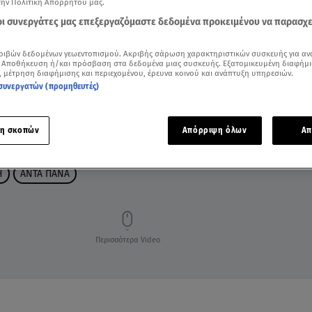
την Πολιτική Απορρήτου μας.
 οι συνεργάτες μας επεξεργαζόμαστε δεδομένα προκειμένου να παρασχ
ριβών δεδομένων γεωεντοπισμού. Ακριβής σάρωση χαρακτηριστικών συσκευής για αν
 Αποθήκευση ή/και πρόσβαση στα δεδομένα μιας συσκευής. Εξατομικευμένη διαφήμι
, μέτρηση διαφήμισης και περιεχομένου, έρευνα κοινού και ανάπτυξη υπηρεσιών.
συνεργατών (προμηθευτές)
η σκοπών
Απόρριψη όλων
Απ
H
ΑΝΤΑ ΠΑΝΑ
Περισσότερα Video