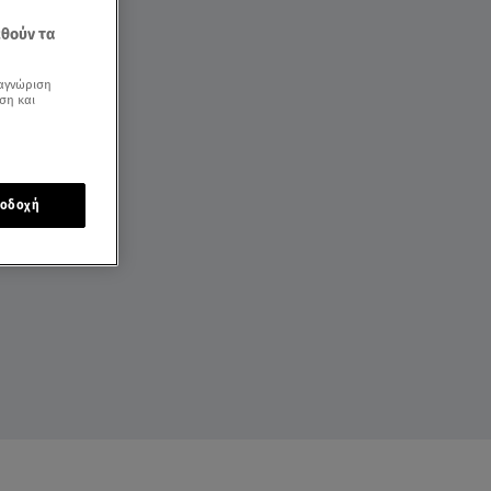
εθούν τα
αγνώριση
ση και
οδοχή