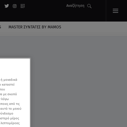
Αναζήτηση
S
MASTER ΣΥΝΤΑΓΈΣ BY MAMOS
 ή μοναδικά
α καταστεί
 που
να με σκοπό
ν λόγω
ποιες από τις
ε αυτό το μενού
 σύνδεσμο
ριστερό μέρος
ς λεπτομέρειες