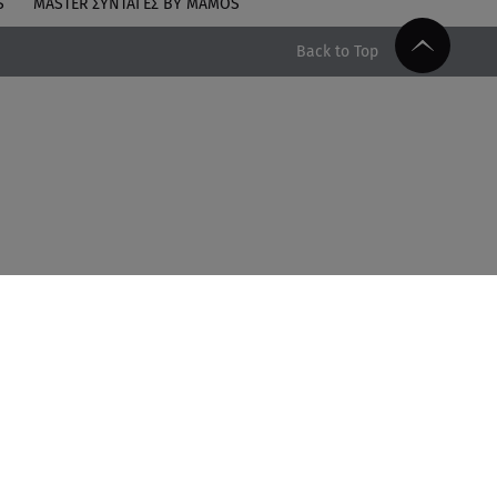
S
MASTER ΣΥΝΤΑΓΈΣ BY MAMOS
Back to Top
Facebook
Twitter
Instagram