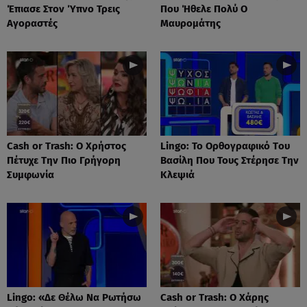
Έπιασε Στον Ύπνο Τρεις
Που Ήθελε Πολύ Ο
Αγοραστές
Μαυρομάτης
Cash or Trash: Ο Χρήστος
Lingo: Το Oρθογραφικό Tου
Πέτυχε Την Πιο Γρήγορη
Βασίλη Που Τους Στέρησε Την
Συμφωνία
Κλεψιά
Lingo: «Δε Θέλω Να Ρωτήσω
Cash or Trash: Ο Χάρης