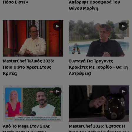
Πόσο Είστε»
Απέρριψε Προσφορά Του
Θάνου Μαρίνη
MasterChef Τελικός 2026:
Συνταγή Για Τραγανές
Ποιο Πιάτο Άρεσε Στους
Κροκέτες Με Τσορίθο - Θα Τη
Κριτές;
Λατρέψεις!
Από Το Mega Στον ΣΚΑΪ:
MasterChef 2026: Έφτασε Η