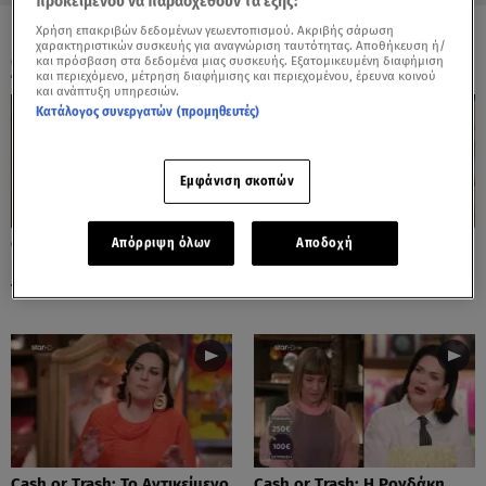
προκειμένου να παρασχεθούν τα εξής:
Χρήση επακριβών δεδομένων γεωεντοπισμού. Ακριβής σάρωση
χαρακτηριστικών συσκευής για αναγνώριση ταυτότητας. Αποθήκευση ή/
ΟΛΑ ΤΑ ΒΙΝΤΕΟ
και πρόσβαση στα δεδομένα μιας συσκευής. Εξατομικευμένη διαφήμιση
και περιεχόμενο, μέτρηση διαφήμισης και περιεχομένου, έρευνα κοινού
και ανάπτυξη υπηρεσιών.
Κατάλογος συνεργατών (προμηθευτές)
Εμφάνιση σκοπών
Cash or Trash: Η Μάρω
Cash or Trash: Το Αντικείμενο
Απόρριψη όλων
Αποδοχή
Κοντού Δημοπράτησε Πίνακά
Που Ενθουσίασε Τη Χιωτίνη
Της!
Cash or Trash: Το Αντικείμενο
Cash or Trash: Η Ρογδάκη