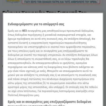
Γιώργος Κρικοριάν: Στην Εκπομπή Του
Θανάνη Πάτρα Στο Open - Video
Ενδιαφερόμαστε για το απόρρητό σας
Εμείς και οι
603
συνεργάτες μας αποθηκεύουμε προσωπικά δεδομένα,
όπως δεδομένα περιήγησης ή μοναδικά αναγνωριστικά στοιχεία, και
έχουμε πρόσβαση σε αυτά στη συσκευή σας. Αν επιλέξετε Αποδοχή, θα
καταστεί δυνατή η ενεργοποίηση τεχνολογιών παρακολούθησης
προκειμένου να υποστηριχθούν οι σκοποί που εμφανίζονται παρακάτω,
για τους οποίους εμείς και οι συνεργάτες μας επεξεργαζόμαστε τα
δεδομένα με σκοπό την παροχή υπηρεσιών. Αν επιλέξετε Απόρριψη όλων
TAGS:
ΓΙΩΡΓΟΣ ΚΡΙΚΟΡΙΑΝ
ΘΑΝΑΣΗΣ ΠΑΤΡΑΣ
όλων ή αποσύρετε τη συγκατάθεσή σας, οι εν λόγω τεχνολογίες θα
απενεργοποιηθούν. Αν απενεργοποιηθούν οι ιχνηλάτες, ορισμένο
BREAKFAST@STAR
περιεχόμενο και κάποιες από τις διαφημίσεις που βλέπετε ενδέχεται να
μην είναι τόσο σχετικές με εσάς. Μπορείτε να επανεμφανίσετε αυτό το
μενού για να αλλάξετε τις επιλογές σας ή να αποσύρετε τη συναίνεσή σας
ανά πάσα στιγμή πατώντας τον σύνδεσμο Διαχείριση προτιμήσεων στο
Κυριακή 9 Αυγούστου 2026
κάτω μέρος της ιστοσελίδας [ή το αιωρούμενο εικονίδιο στο κάτω
αριστερό μέρος της ιστοσελίδας, εάν υπάρχει]. Οι επιλογές σας θα τεθούν
29.09.25, 14:58
MEDIA
σε ισχύ στον Ιστότοπος. Για περισσότερες λεπτομέρειες ανατρέξτε στην
Πολιτική Απορρήτου μας.
Εμείς και οι συνεργάτες μας επεξεργαζόμαστε δεδομένα