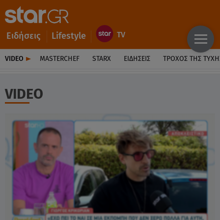
Ειδήσεις
Lifestyle
VIDEO
MASTERCHEF
STARX
ΕΙΔΉΣΕΙΣ
ΤΡΟΧΌΣ ΤΗΣ ΤΎΧΗ
VIDEO