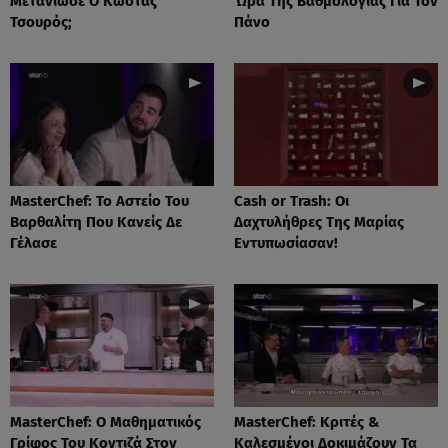
Μετάνιωσε Ο Κώστας
Ώρα Της Βαθμολογίας Για Τον
Τσουρός;
Πάνο
MasterChef: Το Αστείο Του
Cash or Trash: Οι
Βαρθαλίτη Που Κανείς Δε
Δαχτυλήθρες Της Μαρίας
Γέλασε
Εντυπωσίασαν!
MasterChef: Ο Μαθηματικός
MasterChef: Κριτές &
Γρίφος Του Κοντιζά Στον
Καλεσμένοι Δοκιμάζουν Τα